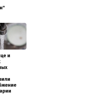
н"
це и
х
ных
вили
бжение
варии