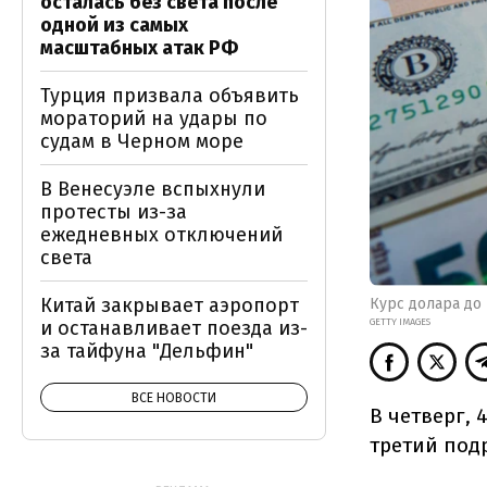
осталась без света после
одной из самых
масштабных атак РФ
Турция призвала объявить
мораторий на удары по
судам в Черном море
В Венесуэле вспыхнули
протесты из-за
ежедневных отключений
света
Китай закрывает аэропорт
Курс долара до 
GETTY IMAGES
и останавливает поезда из-
за тайфуна "Дельфин"
ВСЕ НОВОСТИ
В четверг,
третий под