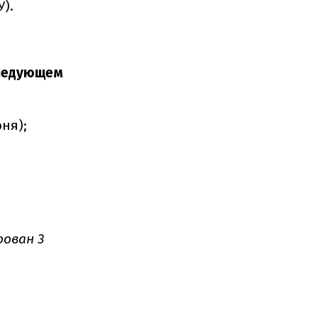
).
следующем
юня);
рован
3