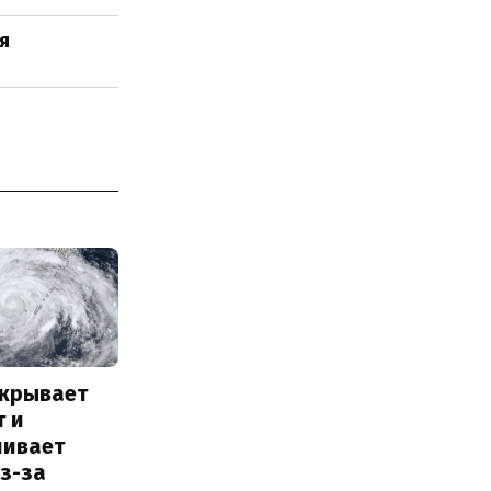
я
акрывает
т и
ливает
з-за