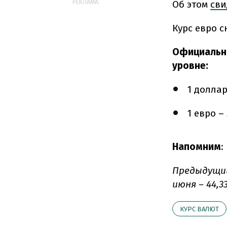
Об этом
сви
РЕКЛАМА:
Курс евро с
Официальны
уровне:
1 доллар
1 евро –
Напомним
:
Предыдущий
июня – 44,3
КУРС ВАЛЮТ