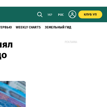
КЛУБ УП
УКР
РОС
ТЕРВЬЮ
WEEKLY CHARTS
ЗЕМЕЛЬНЫЙ ГИД
нял
РЕКЛАМА:
до