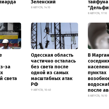
лиарда
Зеленский
тайфуна
"Дельфи
8 АВГУСТА, 14:10
8 АВГУСТА, 17:10
е
Одесская область
В Марган
частично осталась
соседни
з-за
без света после
населен
х
одной из самых
пунктах
й света
масштабных атак
возобно
РФ
водосна
после а
9 АВГУСТА, 10:40
8 АВГУСТА, 16:10