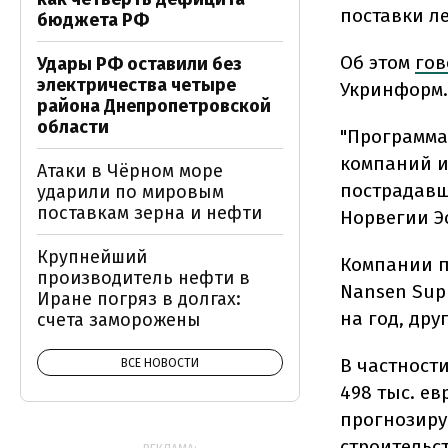
поставки ле
бюджета РФ
Об этом
гов
Удары РФ оставили без
электричества четыре
Укринформ.
района Днепропетровской
области
"Программа
компаний и
Атаки в Чёрном море
пострадавш
ударили по мировым
поставкам зерна и нефти
Норвегии Э
Крупнейший
Компании п
производитель нефти в
Nansen Sup
Иране погряз в долгах:
на год, дру
счета заморожены
В частности
ВСЕ НОВОСТИ
498 тыс. ев
прогнозиру
строительст