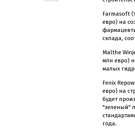
РЕКЛАМА:
Farmasoft (
евро) на с
фармацевти
склада, со
Malthe Winj
млн евро) 
малых гидр
Fenix Repow
евро) на с
будет прои
"зеленый" 
стандартами
года.