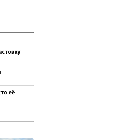
астовку
й
кто её