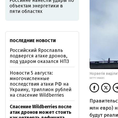
Россияне нанесли удары по
объектам энергетики в
пяти областях
ПОСЛЕДНИЕ НОВОСТИ
Российский Ярославль
подвергся атаке дронов,
под ударом оказался НПЗ
Новости 5 августа:
Норвегія виділи
многочисленные
GETTY IMAGES
последствия атаки РФ на
Украину, триллион рублей
на спасение Wildberries
Правительс
Спасение Wildberries после
млн евро) 
атак дронов может стоить
будут реал
как четверть дефицита