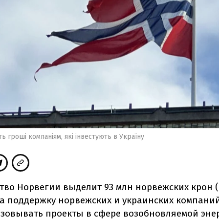
ть гроші компаніям, які інвестують в Україну
тво Норвегии выделит 93 млн норвежских крон (
на поддержку норвежских и украинских компани
изовывать проекты в сфере возобновляемой эне