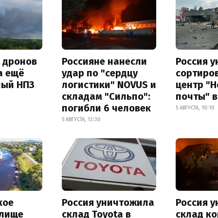
а дронов
Россияне нанесли
Россия 
а ещё
удар по "сердцу
сортиро
ный НПЗ
логистики" NOVUS и
центр "
складам "Сильпо":
почты" в
погибли 6 человек
5 АВГУСТА, 10:10
5 АВГУСТА, 12:30
кое
Россия уничтожила
Россия 
лище
склад Toyota в
склад к