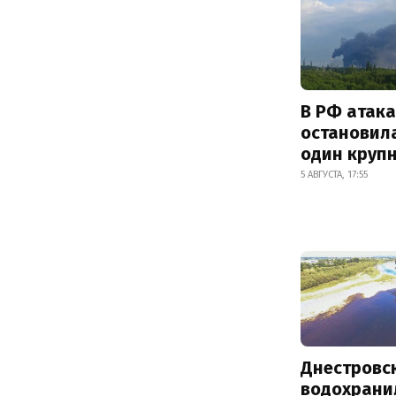
В РФ атак
остановил
один круп
5 АВГУСТА, 17:55
Днестровс
водохрани