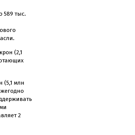
 589 тыс.
нового
асли.
рон (2,1
ботающих
 (5,1 млн
ежегодно
оддерживать
ими
авляет 2