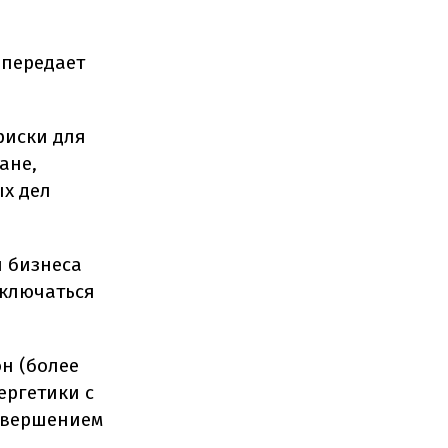
 передает
риски для
ане,
ых дел
 бизнеса
аключаться
он (более
ергетики с
авершением