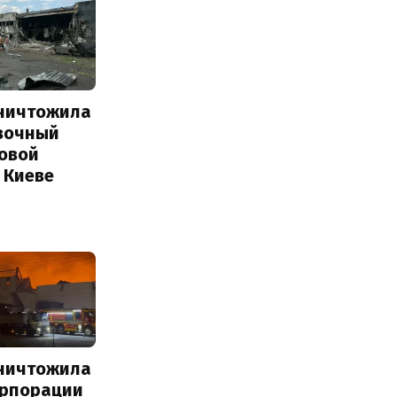
уничтожила
вочный
Новой
 Киеве
уничтожила
орпорации