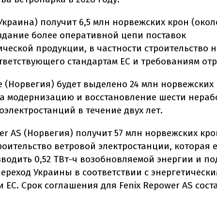
Украина) получит 6,5 млн норвежских крон (около
оздание более оперативной цепи поставок
ческой продукции, в частности строительство 
ответствующего стандартам ЕС и требованиям отр
e (Норвегия) будет выделено 24 млн норвежских к
на модернизацию и восстановление шести нера
оэлектростанций в течение двух лет.
er AS (Норвегия) получит 57 млн норвежских крон
троительство ветровой электростанции, которая 
зводить 0,52 ТВт-ч возобновляемой энергии и п
переход Украины в соответствии с энергетическ
 ЕС. Срок соглашения для Fenix Repower AS сост