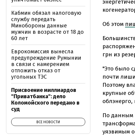
энергетиче
когенератор
Кабмин обязал налоговую
службу передать
Об этом
пи
Минобороны данные
мужчин в возрасте от 18 до
Большинств
60 лет
распоряжен
Еврокомиссия вынесла
грн из рез
предупреждение Румынии
в связи с намерением
"Это было с
отложить отказ от
почти лиши
угольных ТЭС
Поэтому вл
Присвоение миллиардов
крупные об
"Приватбанка": дело
облэнерго, 
Коломойского передано в
суд
По данным 
трансформа
ВСЕ НОВОСТИ
уязвимым о