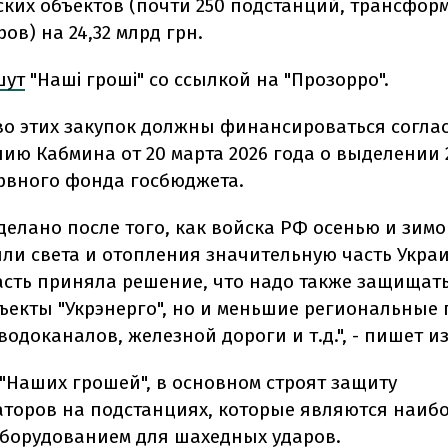
ских объектов (почти 250 подстанций, трансфор
ов) на 24,32 млрд грн.
шут
"Наші гроші" со ссылкой на "Прозорро".
о этих закупок должны финансироваться согла
ию Кабмина от 20 марта 2026 года о выделении 
ервного фонда госбюджета.
делано после того, как войска РФ осенью и зимо
ли света и отопления значительную часть Укра
асть приняла решение, что надо также защищать
ъекты "Укрэнерго", но и меньшие региональные
водоканалов, железной дороги и т.д.", - пишет и
"Наших грошей", в основном строят защиту
торов на подстанциях, которые являются наиб
борудованием для шахедных ударов.