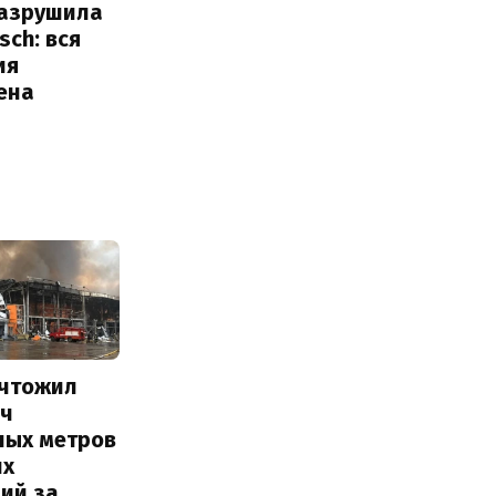
разрушила
sch: вся
ия
ена
ичтожил
яч
ных метров
их
ий за