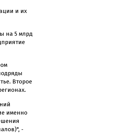
ации и их
ы на 5 млрд
едприятие
ром
подряды
тье. Второе
регионах.
ений
ие именно
решения
лов)", -