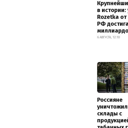
Крупнейши
в истории:
Rozetka от
РФ достиг
миллиард
6 АВГУСТА, 12:10
Россияне
уничтожил
склады с
продукцие
табачных г