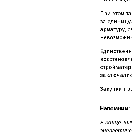
При этом т
за единицу.
арматуру, с
невозможны
Единственн
восстановл
стройматер
заключались
Закупки пр
Напомним:
В конце 202
энергетич