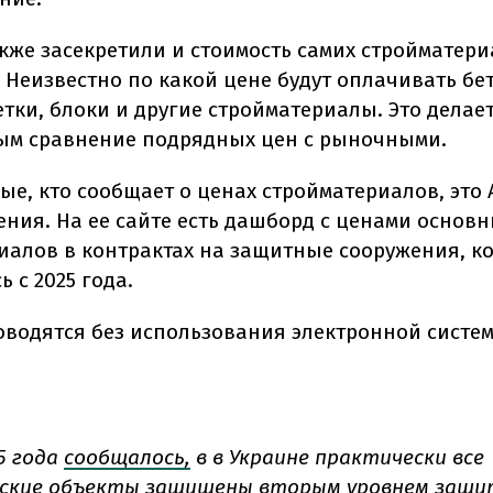
акже засекретили и стоимость самих стройматери
 Неизвестно по какой цене будут оплачивать бе
етки, блоки и другие стройматериалы. Это делае
м сравнение подрядных цен с рыночными.
ые, кто сообщает о ценах стройматериалов, это 
ения. На ее сайте есть дашборд с ценами основ
иалов в контрактах на защитные сооружения, к
 с 2025 года.
оводятся без использования электронной систе
5 года
сообщалось,
в в Украине практически все
еские объекты защищены вторым уровнем защи