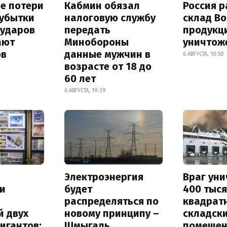
е потери
Кабмин обязал
Россия 
 убытки
налоговую службу
склад Bo
 ударов
передать
продукц
ают
Минобороны
уничтож
ов
данные мужчин в
6 АВГУСТА, 10:50
возрасте от 18 до
60 лет
6 АВГУСТА, 19:39
Электроэнергия
Враг ун
и
будет
400 тыс
распределяться по
квадрат
й двух
новому принципу –
складск
игантов:
Шмыгаль
помещен