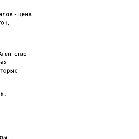
алов - цена
тон,
т
Агентство
ных
оторые
мы.
ты.