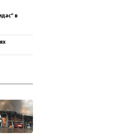
дас" в
ях