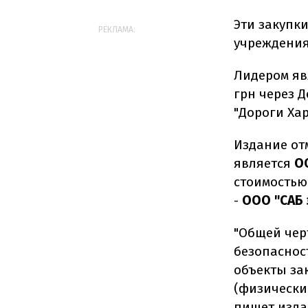
Эти закупк
РЕКЛАМА:
учреждения
Лидером яв
грн через 
"Дороги Ха
Издание от
является
О
стоимостью
-
ООО "САБ 
"Общей чер
безопаснос
объекты за
(физически
пишет изда