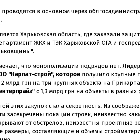
и проводятся в основном через облгосадминистр
.
ляется Харьковская область, где заказали защит
Департамент ЖКХ и ТЭК Харьковской ОГА и госпр
рьковщины".
мечает, что монополизации подрядов нет. Лиде
ОО "Карпат-строй", которое
получило крупные 
 2 млрд грн на три крупных объекта на Прикарпа
энтерпрайз"
с 1,3 млрд грн на объекты в разных 
той этих закупок стала секретность. Из соображ
ти засекречены локации строек, неизвестно как
крывают от обстрелов, неизвестны проектные 
е размеры, составляющие и объемы стройматериа
ние.