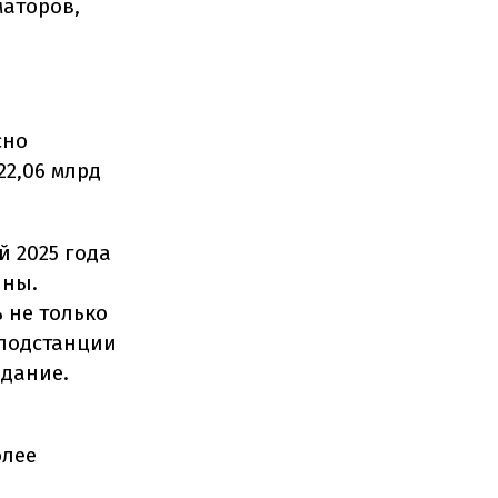
маторов,
сно
22,06 млрд
й 2025 года
ины.
 не только
 подстанции
здание.
олее