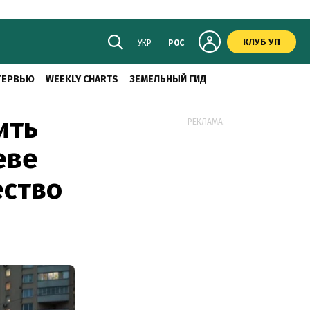
КЛУБ УП
УКР
РОС
ТЕРВЬЮ
WEEKLY CHARTS
ЗЕМЕЛЬНЫЙ ГИД
ить
РЕКЛАМА:
еве
ество