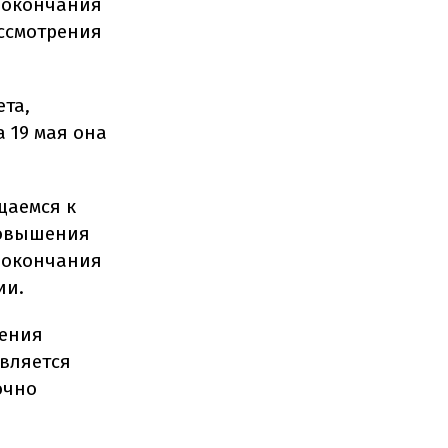
 окончания
ссмотрения
та,
 19 мая она
щаемся к
повышения
 окончания
ии.
жения
вляется
очно