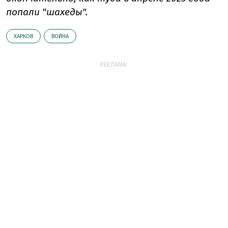
попали "шахеды".
ХАРКОВ
ВОЙНА
РЕКЛАМА: