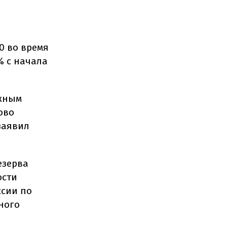
0 во время
% с начала
ржным
ово
заявил
езерва
ости
ссии по
ного