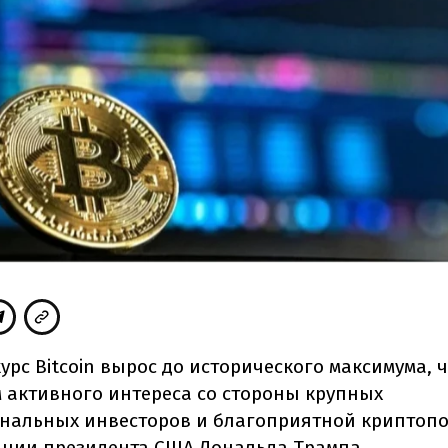
урс Bitcoin вырос до исторического максимума, ч
м активного интереса со стороны крупных
нальных инвесторов и благоприятной криптоп
ции президента США Дональда Трампа.