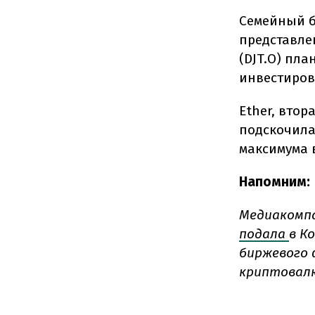
Семейный б
представле
(DJT.O) пла
инвестиров
Ether, вто
подскочила 
максимума в
Напомним:
Медиакомпа
подала
в К
биржевого 
криптовалю