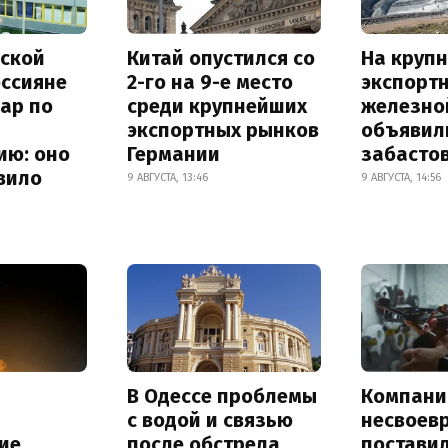
ской
Китай опустился со
На круп
оссияне
2-го на 9-е место
экспорт
ар по
среди крупнейших
железно
экспортных рынков
объявил
ию: оно
Германии
забасто
вило
9 АВГУСТА, 13:46
9 АВГУСТА, 14:56
В Одессе проблемы
Компани
с водой и связью
несвоев
ие
после обстрела
постави