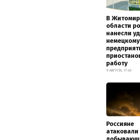
В Житомир
области р
нанесли уд
немецкому
предприят
приостано
работу
9 АВГУСТА, 17:40
Россияне
атаковали
добывающ