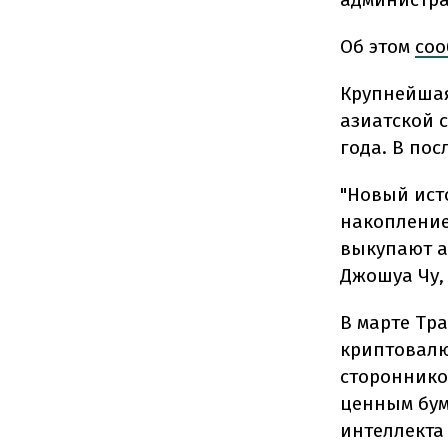
Об этом
со
Крупнейшая 
азиатской 
года. В пос
"Новый ист
накопление
выкупают а
Джошуа Чу,
В марте Тр
криптовалю
стороннико
ценным бум
интеллекта 