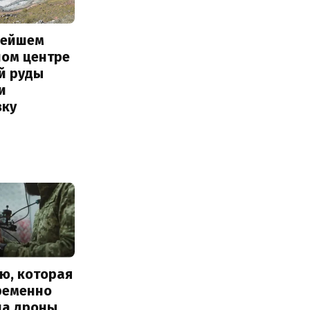
нейшем
ном центре
й руды
и
вку
ю, которая
ременно
ла дроны