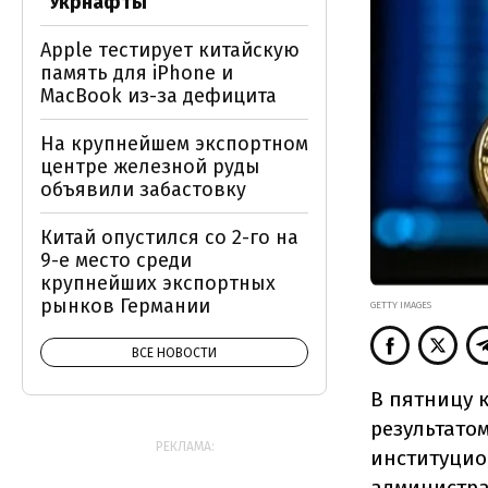
"Укрнафты"
Apple тестирует китайскую
память для iPhone и
MacBook из-за дефицита
На крупнейшем экспортном
центре железной руды
объявили забастовку
Китай опустился со 2-го на
9-е место среди
крупнейших экспортных
рынков Германии
GETTY IMAGES
ВСЕ НОВОСТИ
В пятницу к
результато
РЕКЛАМА:
институцио
администра