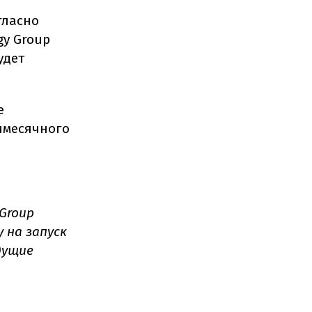
гласно
gy Group
удет
е
тимесячного
Group
 на запуск
дущие