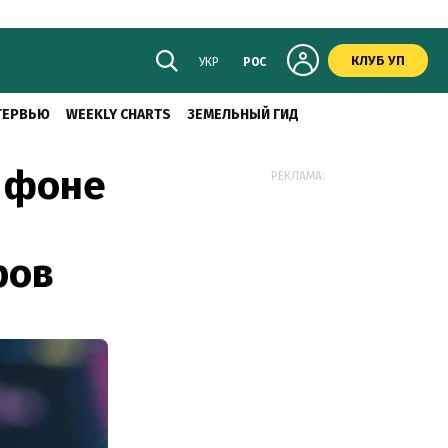
КЛУБ УП
УКР
РОС
ТЕРВЬЮ
WEEKLY CHARTS
ЗЕМЕЛЬНЫЙ ГИД
а фоне
РЕКЛАМА:
ров