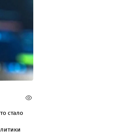
то стало
олитики