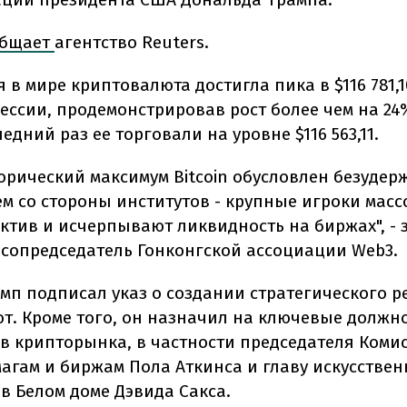
общает
агентство Reuters.
в мире криптовалюта достигла пика в $116 781,1
сессии, продемонстрировав рост более чем на 24
ледний раз ее торговали на уровне $116 563,11.
орический максимум Bitcoin обусловлен безуде
м со стороны институтов - крупные игроки масс
ктив и исчерпывают ликвидность на биржах", - 
 сопредседатель Гонконгской ассоциации Web3.
амп подписал указ о создании стратегического р
т. Кроме того, он назначил на ключевые должн
в крипторынка, в частности председателя Коми
агам и биржам Пола Аткинса и главу искусствен
в Белом доме Дэвида Сакса.