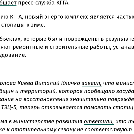
бщает
пресс-служба КГГА.
ию КГГА, новый энергокомплекс является часть
 столицы к зиме.
объектах, которые были повреждены в результате
яют ремонтные и строительные работы, устана
удование.
голова Киева Виталий Кличко
заявил,
что минис
бщин и территорий, которое пообещало госуд
ание на восстановление значительно поврежд
 ТЭЦ-5, теперь отказывается помогать столиц
емя в министерстве развития
ответили,
что т
ке к отопительному сезону не соответствуют 