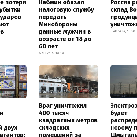
е потери
Кабмин обязал
Россия 
 убытки
налоговую службу
склад Bo
 ударов
передать
продукц
ают
Минобороны
уничтож
ов
данные мужчин в
6 АВГУСТА, 10:50
возрасте от 18 до
60 лет
6 АВГУСТА, 19:39
Враг уничтожил
Электро
и
400 тысяч
будет
квадратных метров
распред
й двух
складских
новому 
игантов:
помещений за
Шмыгал