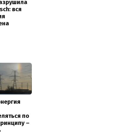
разрушила
sch: вся
ия
ена
энергия
еляться по
принципу –
ь