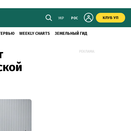
КЛУБ УП
УКР
РОС
ТЕРВЬЮ
WEEKLY CHARTS
ЗЕМЕЛЬНЫЙ ГИД
т
РЕКЛАМА:
ской