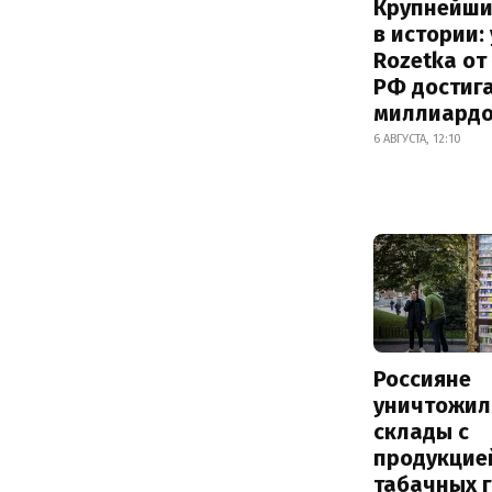
Крупнейши
в истории:
Rozetka от
РФ достиг
миллиард
6 АВГУСТА, 12:10
Россияне
уничтожил
склады с
продукцие
табачных г