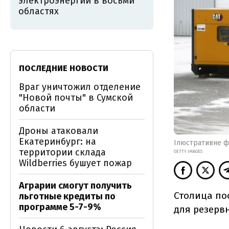
электроэнергии в восьми
областях
ПОСЛЕДНИЕ НОВОСТИ
Враг уничтожил отделение
"Новой почты" в Сумской
области
Дроны атаковали
Екатеринбург: на
Ілюстративне ф
территории склада
GETTY IMAGES
Wildberries бушует пожар
Аграрии смогут получить
Столица по
льготные кредиты по
программе 5-7-9%
для резерв