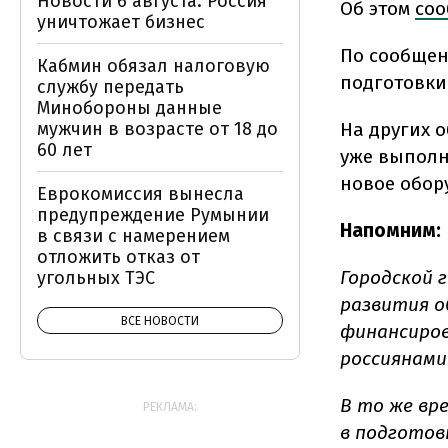
Новости 6 августа: Россия
Об этом
соо
уничтожает бизнес
По сообщен
Кабмин обязал налоговую
подготовки
службу передать
Минобороны данные
На других 
мужчин в возрасте от 18 до
60 лет
уже выполн
новое обор
Еврокомиссия вынесла
предупреждение Румынии
Напомним:
в связи с намерением
отложить отказ от
Городской 
угольных ТЭС
развития о
ВСЕ НОВОСТИ
финансиров
россиянами
В то же вр
РЕКЛАМА:
в подготов