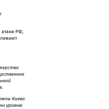
ю
 атаки РФ,
вливают
терство
арственное
енной
е.
емпы Киева
ни уровню