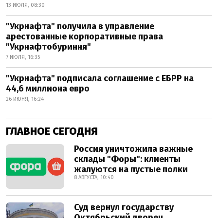
13 ИЮЛЯ, 08:30
"Укрнафта" получила в управление
арестованные корпоративные права
"Укрнафтобуриння"
7 ИЮЛЯ, 16:35
"Укрнафта" подписала соглашение с ЕБРР на
44,6 миллиона евро
26 ИЮНЯ, 16:24
ГЛАВНОЕ СЕГОДНЯ
Россия уничтожила важные
склады "Форы": клиенты
жалуются на пустые полки
8 АВГУСТА, 10:40
Суд вернул государству
Октябрьский дворец