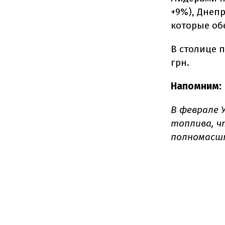
+9%), Днепр
которые об
В столице п
грн.
Напомним:
В феврале 
топлива, ч
полномасшт