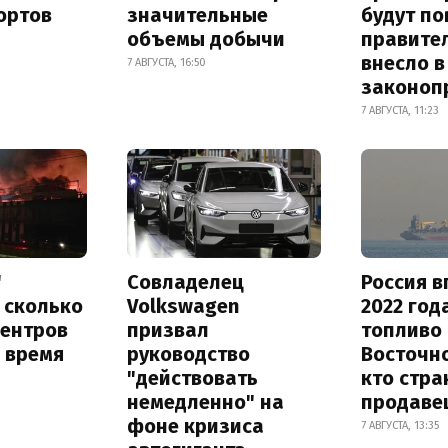
ортов
значительные
будут п
объемы добычи
правите
внесло в
7 АВГУСТА, 16:50
законоп
7 АВГУСТА, 11:23
"
Совладелец
Россия в
 сколько
Volkswagen
2022 год
центров
призвал
топливо 
 время
руководство
Восточно
"действовать
кто стра
немедленно" на
продаве
фоне кризиса
7 АВГУСТА, 13:35