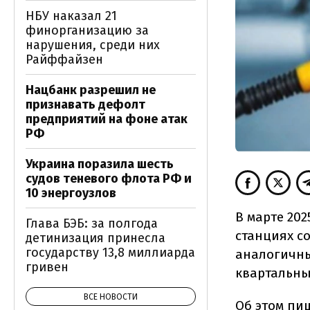
НБУ наказал 21
финорганизацию за
нарушения, среди них
Райффайзен
Нацбанк разрешил не
признавать дефолт
предприятий на фоне атак
РФ
Украина поразила шесть
судов теневого флота РФ и
10 энергоузлов
В марте 20
Глава БЭБ: за полгода
станциях со
детинизация принесла
государству 13,8 миллиарда
аналогичны
гривен
квартальны
ВСЕ НОВОСТИ
Об этом
пи