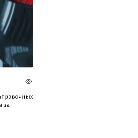
заправочных
м за