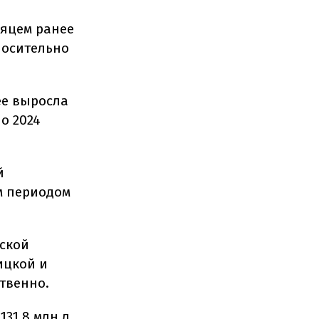
сяцем ранее
носительно
ее выросла
о 2024
й
м периодом
ской
ницкой и
ственно.
31,8 млн л,