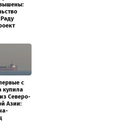
овышены:
льство
 Раду
роект
первые с
а купила
из Северо-
й Азии:
на-
ц