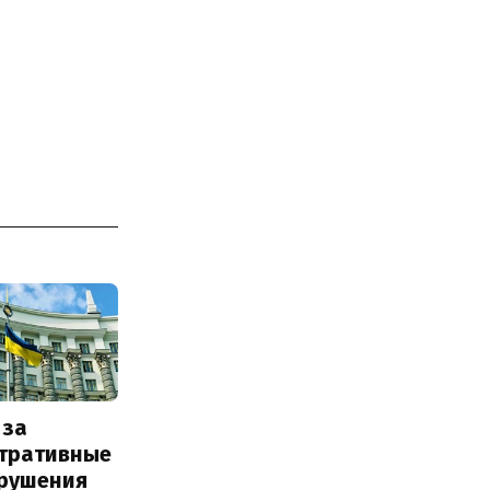
 за
тративные
рушения