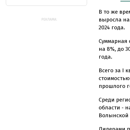
В то же вр
выросла на 
РЕКЛАМА:
2024 года.
Суммарная 
на 8%, до 3
года.
Всего за I 
стоимостью
прошлого г
Среди реги
области - н
Волынской о
Лидерами п