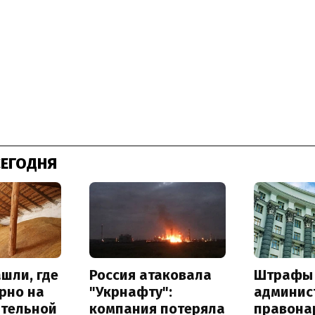
СЕГОДНЯ
шли, где
Россия атаковала
Штрафы
рно на
"Укрнафту":
админис
ительной
компания потеряла
правона