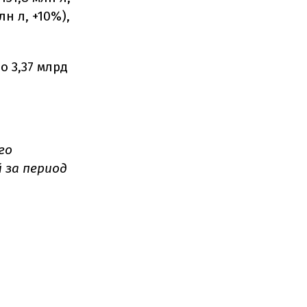
лн л, +10%),
о 3,37 млрд
го
 за период