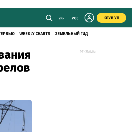
КЛУБ УП
УКР
РОС
ТЕРВЬЮ
WEEKLY CHARTS
ЗЕМЕЛЬНЫЙ ГИД
ивания
РЕКЛАМА:
релов