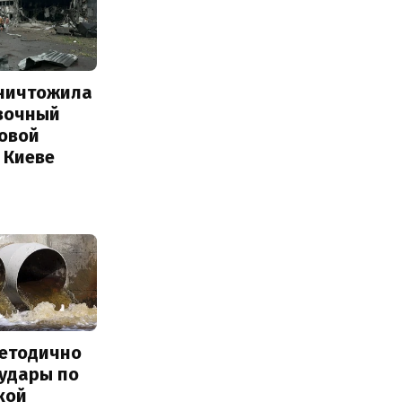
уничтожила
вочный
Новой
 Киеве
методично
 удары по
кой