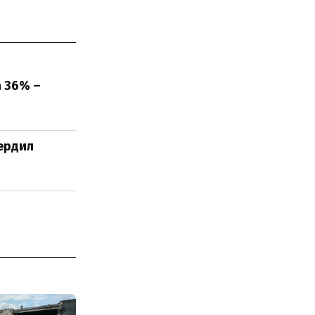
а 36% –
вердил