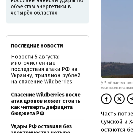
Россияне нанесли удары по
объектам энергетики в
четырёх областях
ПОСЛЕДНИЕ НОВОСТИ
Новости 5 августа:
многочисленные
последствия атаки РФ на
Украину, триллион рублей
на спасение Wildberries
У 5 областях но
MOLDPRES.MD, ІЛЮСТРАТ
Спасение Wildberries после
атак дронов может стоить
как четверть дефицита
Часть потр
бюджета РФ
Сумской и 
Удары РФ оставили без
остаются б
электричества четыре