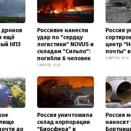
а дронов
Россияне нанесли
Россия 
а ещё
удар по "сердцу
сортиро
ный НПЗ
логистики" NOVUS и
центр "
складам "Сильпо":
почты" в
погибли 6 человек
5 АВГУСТА, 10:10
5 АВГУСТА, 12:30
кое
Россия уничтожила
Россия 
лище
склад корпорации
наносит
почти до
"Биосфера" в
Бортниц