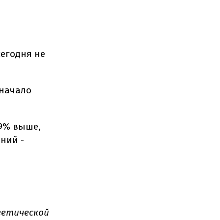
сегодня не
 начало
,9% выше,
ений -
гетической