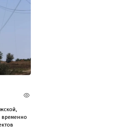
жской,
я временно
ектов