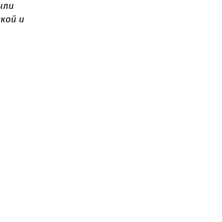
ыли
кой и