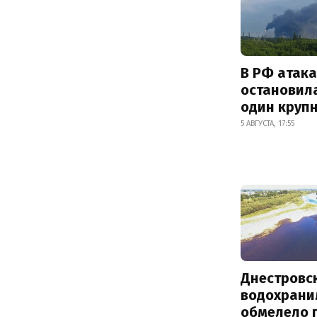
В РФ атак
остановил
один круп
5 АВГУСТА, 17:55
Днестровс
водохрани
обмелело 