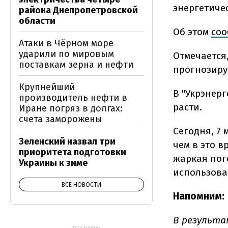
энергетиче
района Днепропетровской
области
Об этом
со
Атаки в Чёрном море
ударили по мировым
Отмечается
поставкам зерна и нефти
прогнозиру
Крупнейший
В "Укрэнерг
производитель нефти в
расти.
Иране погряз в долгах:
счета заморожены
Сегодня, 7 
Зеленский назвал три
чем в это в
приоритета подготовки
жаркая пог
Украины к зиме
использова
ВСЕ НОВОСТИ
Напомним:
В результа