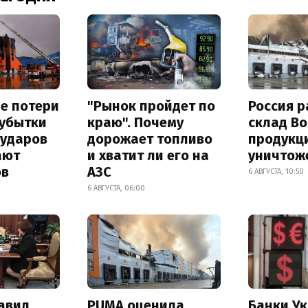
е потери
"Рынок пройдет по
Россия 
 убытки
краю". Почему
склад Bo
 ударов
дорожает топливо
продукц
ают
и хватит ли его на
уничтож
ов
АЗС
6 АВГУСТА, 10:50
6 АВГУСТА, 06:00
авил
PUMA оценила
Банки У