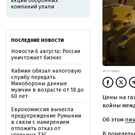
акции оборонных
компаний упали
ПОСЛЕДНИЕ НОВОСТИ
Новости 6 августа: Россия
уничтожает бизнес
Кабмин обязал налоговую
GETTY IMAGES
службу передать
Минобороны данные
мужчин в возрасте от 18 до
60 лет
Цены на га
войны межд
Еврокомиссия вынесла
предупреждение Румынии
Об этом
пи
в связи с намерением
отложить отказ от
В понедель
угольных ТЭС