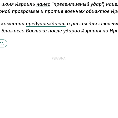
13 июня Израиль
нанес
"превентивный удар", наце
рной программы и против военных объектов Ир
е компании
предупреждают
о рисках для ключев
Ближнего Востока после ударов Израиля по Ира
ПА
РЕКЛАМА: