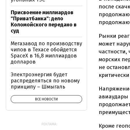
после скач
Присвоение миллиардов
продолжающ
"Приватбанка": дело
продолжают
Коломойского передано в
суд
Рынки реаг
может нару
Мегазавод по производству
чипов в Техасе обойдется
частности,
SpaceX в 16,8 миллиардов
морских пе
долларов
не останов
Электроэнергия будет
критически
распределяться по новому
принципу – Шмыгаль
Напряжение
авиаудары 
ВСЕ НОВОСТИ
продолжает
преимуществ
РЕКЛАМА:
Кроме геоп