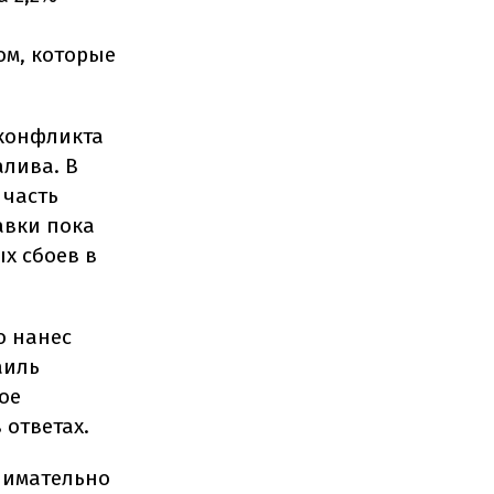
ом, которые
 конфликта
алива. В
 часть
авки пока
х сбоев в
о нанес
аиль
ое
 ответах.
нимательно