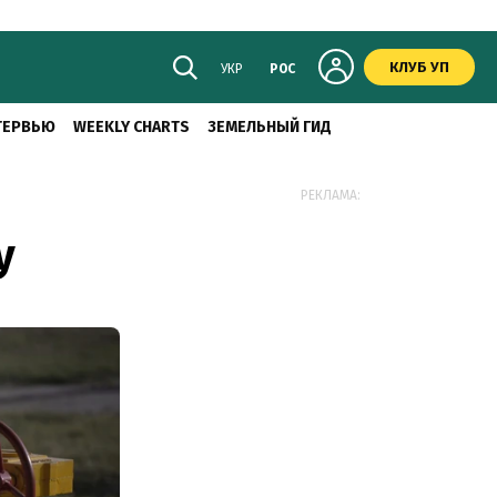
КЛУБ УП
УКР
РОС
ТЕРВЬЮ
WEEKLY CHARTS
ЗЕМЕЛЬНЫЙ ГИД
РЕКЛАМА:
у