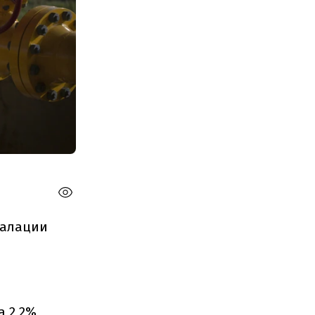
калации
а 2,2%