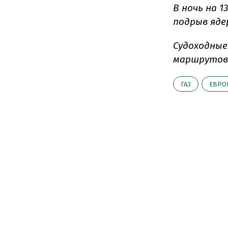
В ночь на 
подрыв яде
Судоходны
маршрутов 
ГАЗ
ЕВРО