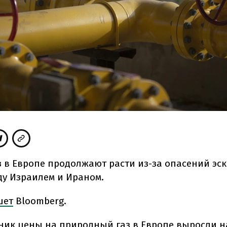
з в Европе продолжают расти из-за опасений эс
у Израилем и Ираном.
шет
Bloomberg.
ник цены на природный газ в Европе выросли н