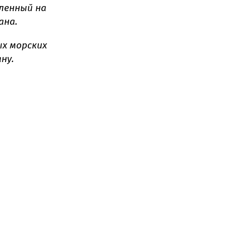
ленный на
ана.
ых морских
ну.