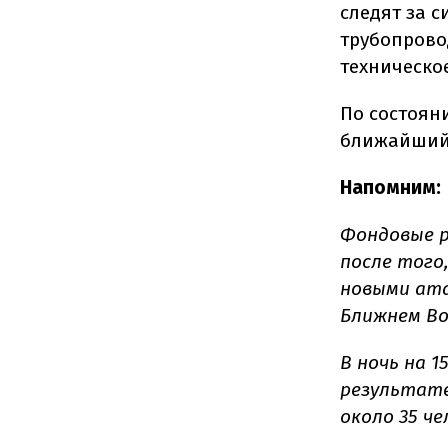
следят за 
трубопрово
техническо
По состоян
ближайший м
Напомним:
Фондовые р
после того,
новыми ата
Ближнем Во
В ночь на 1
результате
около 35 ч