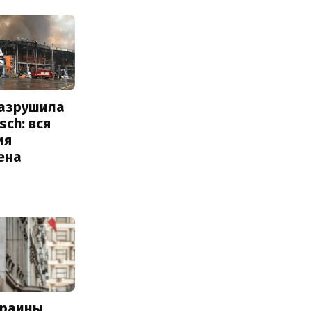
разрушила
sch: вся
ия
ена
краины