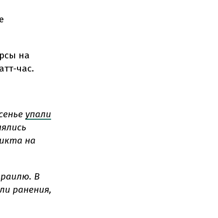
е
ерсы на
атт-час.
есенье
упали
нялись
икта на
раилю. В
ли ранения,