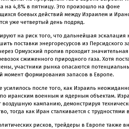
ка на 4,8% в пятницу. Это произошло на фоне
ихся боевых действий между Израилем и Иран
ся уже четвертый день подряд.
ируют на риск того, что дальнейшая эскалация
шить поставки энергоресурсов из Персидского з
 через Ормузский пролив проходит значительная
ревозок сжиженного природного газа. Хотя пост
лены, участники рынка опасаются потенциальны
й момент формирования запасов в Европе.
 усилилось после того, как Израиль неожиданн
по иранским военным и ядерным объектам. Изр
 воздушную кампанию, демонстрируя техническ
о, тогда как Иран сталкивается с трудностями в
олитических рисков, трейдеры в Европе также в