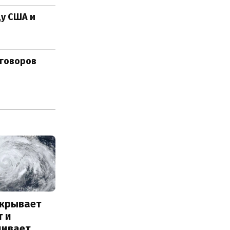
у США и
еговоров
акрывает
т и
ливает