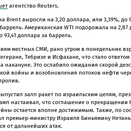
шет
агентство Reuters.
 Brent выросли на 3,20 доллара, или 3,39%, до 9
 баррель. Американская WTI подорожала на 2,87 
до 93,41 доллара за баррель.
иям местных СМИ, рано утром в понедельник в
егеране, Тебризе и Исфахане, что стало ответом
а накануне. Это ослабило ожидания скорой деэ
кой войны и возобновления потоков нефти чер
пролив.
выпустил залп ракет по израильским целям, пре
амп настаивал, что соглашение о прекращении 
йны остается вполне достижимым. Также, по с
ал премьер-министру Израиля Биньямину Нетань
ся от дальнейших атак.