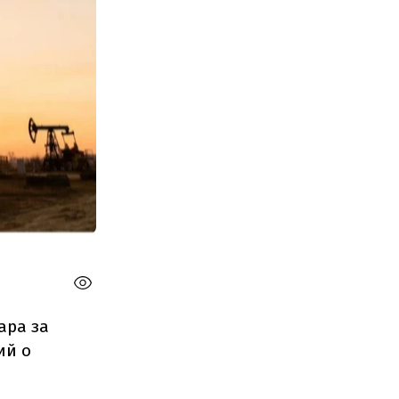
ара за
ий о