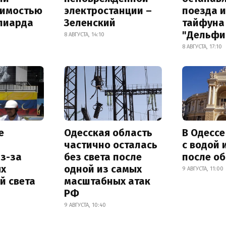
оимостью
электростанции –
поезда и
лиарда
Зеленский
тайфуна
"Дельфи
8 АВГУСТА, 14:10
8 АВГУСТА, 17:10
е
Одесская область
В Одесс
частично осталась
с водой 
з-за
без света после
после о
х
одной из самых
9 АВГУСТА, 11:00
й света
масштабных атак
РФ
9 АВГУСТА, 10:40