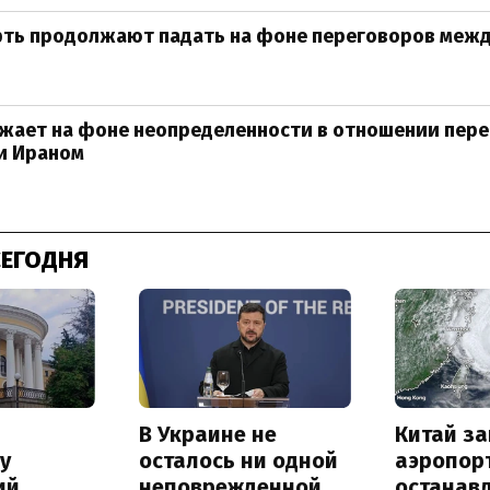
фть продолжают падать на фоне переговоров межд
жает на фоне неопределенности в отношении пер
и Ираном
СЕГОДНЯ
В Украине не
Китай з
у
осталось ни одной
аэропор
ий
неповрежденной
останав