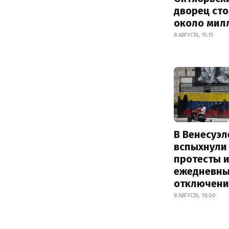
дворец ст
около мил
8 АВГУСТА, 15:15
В Венесуэл
вспыхнули
протесты и
ежедневны
отключени
8 АВГУСТА, 18:00