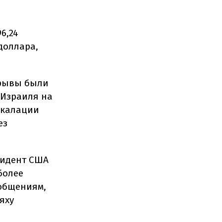
6,24
доллара,
зрывы были
 Израиля на
скалации
ез
зидент США
более
ообщениям,
яху