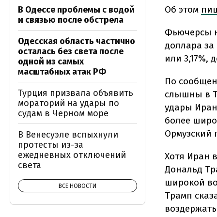
Об этом
пи
В Одессе проблемы с водой
и связью после обстрела
Фьючерсы на
Одесская область частично
доллара за
осталась без света после
или 3,17%, 
одной из самых
масштабных атак РФ
По сообщен
Турция призвала объявить
слышны в Т
мораторий на удары по
удары Иран
судам в Черном море
более широ
Ормузский 
В Венесуэле вспыхнули
протесты из-за
ежедневных отключений
Хотя Иран 
света
Дональд Тр
широкой во
ВСЕ НОВОСТИ
Трамп сказ
воздержать