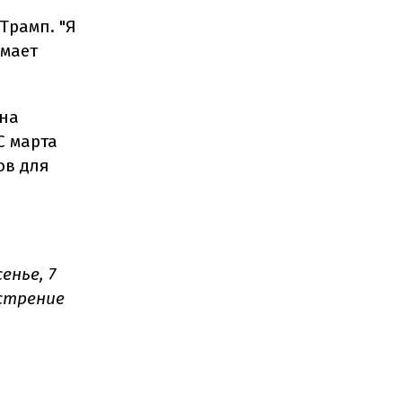
Трамп. "Я
имает
 на
С марта
ов для
енье, 7
стрение