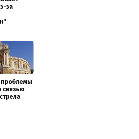
з-за
н"
е проблемы
и связью
бстрела