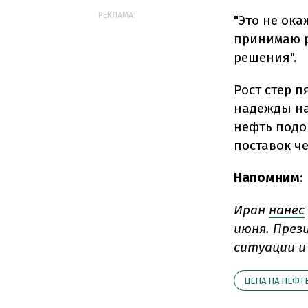
РЕКЛАМА:
"Это не ока
принимаю р
решения".
Рост стер 
надежды на
нефть подо
поставок че
Напомним
:
Иран
нанес
июня. През
ситуации и
ЦЕНА НА НЕФТ