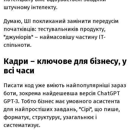
штучному інтелекту.
Думаю, ШІ покликаний замінити передусім
початківців: тестувальників продукту,
"джуніорів" – наймасовішу частину ІT-
спільноти.
Кадри – ключове для бізнесу, у
всі часи
Писати код уже вміють найпопулярніші зараз
боти, зокрема найдешевша версія ChatGPT
GPT-3. Тобто бізнес має умовного асистента
для найпростіших завдань, "Сірі", що пише,
форматує, структурує, узагальнює і
систематизує.