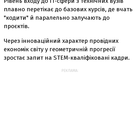
Рівень входу до IT-сфери з технічних вузів
плавно перетікає до базових курсів, де вчать
"кодити" й паралельно залучають до
проєктів.
Через інноваційний характер провідних
економік світу у геометричній прогресії
зростає запит на STEM-кваліфіковані кадри.
РЕКЛАМА: