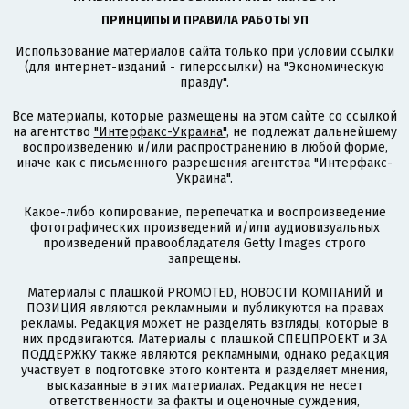
ПРИНЦИПЫ И ПРАВИЛА РАБОТЫ УП
Использование материалов сайта только при условии ссылки
(для интернет-изданий - гиперссылки) на "Экономическую
правду".
Все материалы, которые размещены на этом сайте со ссылкой
на агентство
"Интерфакс-Украина"
, не подлежат дальнейшему
воспроизведению и/или распространению в любой форме,
иначе как с письменного разрешения агентства "Интерфакс-
Украина".
Какое-либо копирование, перепечатка и воспроизведение
фотографических произведений и/или аудиовизуальных
произведений правообладателя Getty Images строго
запрещены.
Материалы с плашкой PROMOTED, НОВОСТИ КОМПАНИЙ и
ПОЗИЦИЯ являются рекламными и публикуются на правах
рекламы. Редакция может не разделять взгляды, которые в
них продвигаются. Материалы с плашкой СПЕЦПРОЕКТ и ЗА
ПОДДЕРЖКУ также являются рекламными, однако редакция
участвует в подготовке этого контента и разделяет мнения,
высказанные в этих материалах. Редакция не несет
ответственности за факты и оценочные суждения,