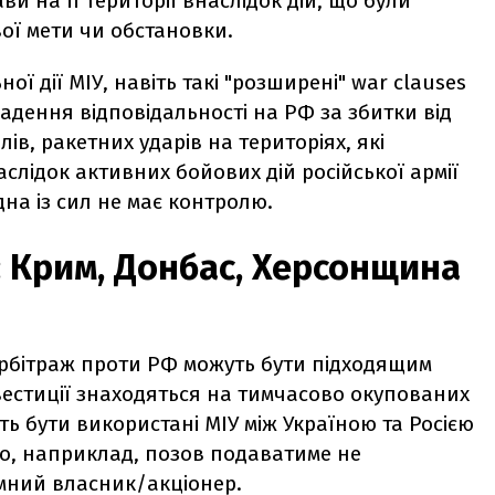
и на її території внаслідок дій, що були
ої мети чи обстановки.
ої дії МІУ, навіть такі "розширені" war clauses
адення відповідальності на РФ за збитки від
ів, ракетних ударів на територіях, які
слідок активних бойових дій російської армії
дна із сил не має контролю.
: Крим, Донбас, Херсонщина
арбітраж проти РФ можуть бути підходящим
нвестиції знаходяться на тимчасово окупованих
уть бути використані МІУ між Україною та Росією
кщо, наприклад, позов подаватиме не
емний власник/акціонер.