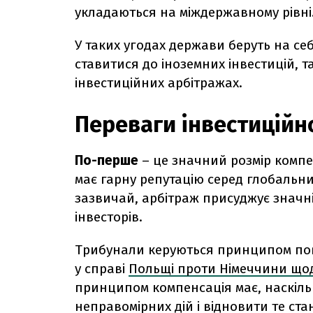
укладаються на міждержавному рівні
У таких угодах держави беруть на се
ставитися до іноземних інвестицій, 
інвестиційних арбітражах.
Переваги інвестиційн
По-перше
– це значний розмір компе
має гарну репутацію серед глобальних
зазвичай, арбітраж присуджує значн
інвесторів.
Трибунали керуються принципом повн
у справі
Польщі проти Німеччини щод
принципом компенсація має, наскільк
неправомірних дій і відновити те стан