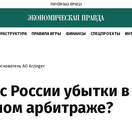
РАСТРУКТУРА
ПРАВИЛА ИГРЫ
ФИНАНСЫ
СПЕЦПРОЕКТЫ
ИН
снователь АО Arzinger
с России убытки в
ном арбитраже?