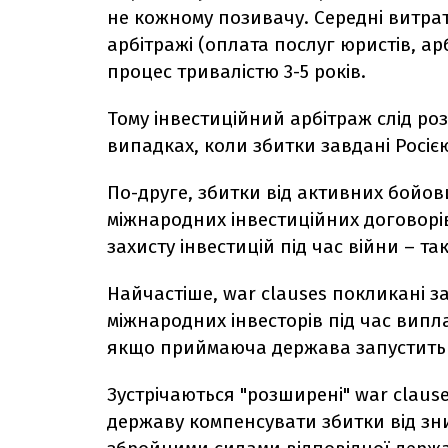
не кожному позивачу. Середні витра
арбітражі (оплата послуг юристів, ар
процес тривалістю 3-5 років.
Тому інвестиційний арбітраж слід ро
випадках, коли збитки завдані Росією
По-друге, збитки від активних бойов
міжнародних інвестиційних договорів
захисту інвестицій під час війни – так
Найчастіше, war clauses покликані з
міжнародних інвесторів під час випл
якщо приймаюча держава запустить 
Зустрічаються "розширені" war claus
державу компенсувати збитки від з