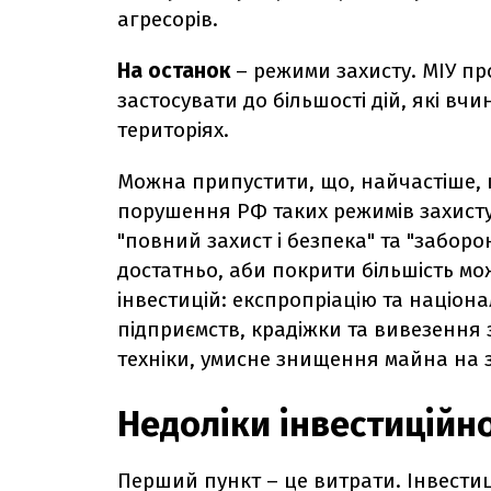
агресорів.
На останок
– режими захисту.
МІУ пр
застосувати до більшості дій, які вчи
територіях.
Можна припустити, що, найчастіше, 
порушення РФ таких режимів захисту 
"повний захист і безпека" та "заборон
достатньо, аби покрити більшість мож
інвестицій: експропріацію та націон
підприємств, крадіжки та вивезення 
техніки, умисне знищення майна на 
Недоліки інвестиційн
Перший пункт – це витрати. Інвестиц