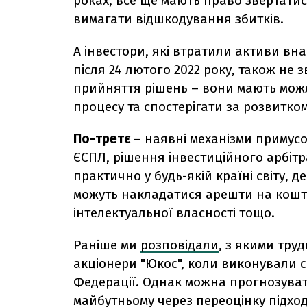
роках, все ще мають право звертати
вимагати відшкодування збитків.
А інвестори, які втратили активи вн
після 24 лютого 2022 року, також не
прийняття рішень – вони мають можл
процесу та спостерігати за розвитком
По-третє
– наявні механізми примусо
ЄСПЛ, рішення інвестиційного арбі
практично у будь-якій країні світу, д
можуть накладатися арешти на кошти
інтелектуальної власності тощо.
Раніше ми
розповідали
, з якими тру
акціонери "Юкос", коли виконували с
Федерації. Однак можна прогнозуват
майбутньому через переоцінку підход