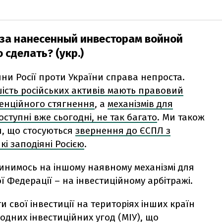
 за нанесенный инвесторам войной
 сделать? (укр.)
йни Росії проти України справа непроста.
шість російських активів мають правовий
отенційного стягнення
, а
механізмів для
ступні вже сьогодні, не так багато
. Ми також
и, що стосуються
звернення до ЄСПЛ з
і заподіяні Росією
.
пинимось на іншому наявному механізмі для
 Федерації – на інвестиційному арбітражі.
 свої інвестиції на територіях інших країн
одних інвестиційних угод (МІУ), що