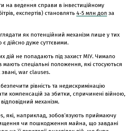
ти на ведення справи в інвестиційному
бітрів, експертів) становлять
4-5 млн дол
за
зглядати як потенційний механізм лише у тих
 є дійсно дуже суттєвими.
их дій не попадають під захист МІУ. Чимало
 мають спеціальні положення, які стосуються
 звані, war clauses.
абезпечити рівність та недискримінацію
ати компенсацій за збитки, спричинені війною,
відповідний механізм.
es, які, наприклад, зобов’язують приймаючу
нищення чи пошкодження майна, що завдані