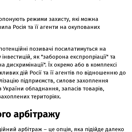
опонують режими захисту, які можна
нила Росія та її агенти на окупованих
потенційні позивачі посилатимуться на
інвестицій, як "заборона експропріації" та
а дискримінації". Їх окремо або в комплексі
ливих дій Росії та її агентів по відношенню до
алізацію підприємств, силове захоплення
з України обладнання, запасів товарів,
захоплених територіях.
ого арбітражу
ійний арбітраж – це опція, яка підійде далеко