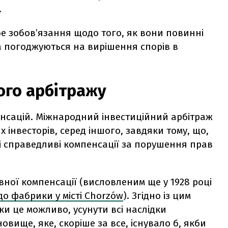
.
бе зобов’язання щодо того, як вони повинні
та погоджуються на вирішення спорів в
ого арбітражу
нсацій. Міжнародний інвестиційний арбітраж
 інвесторів, серед іншого, завдяки тому, що,
і справедливі компенсації за порушення прав
ої компенсації (висловленим ще у 1928 році
о фабрики у місті Chorzów
). Згідно із цим
и це можливо, усунути всі наслідки
овище, яке, скоріше за все, існувало б, якби