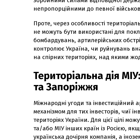
збройними силами відповідної держав
непропорційними до певної військов
Проте, через особливості територіальн
не можуть бути використані для покл
бомбардувань, артилерійських обстріл
контролює Україна, чи руйнувань вна
на спірних територіях, над якими жо
Територіальна дія МІУ
та Запоріжжя
Міжнародні угоди та інвестиційний 
механізмом для тих інвесторів, чиї і
територіях України. Для цієї цілі мож
та/або МІУ інших країн із Росією, я
українська дочірня компанія, а іноз