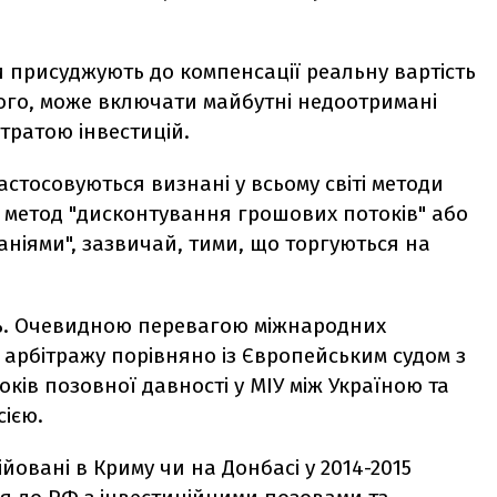
 присуджують до компенсації реальну вартість
шого, може включати майбутні недоотримані
втратою інвестицій.
астосовуються визнані у всьому світі методи
як метод "дисконтування грошових потоків" або
ніями", зазвичай, тими, що торгуються на
ть. Очевидною перевагою міжнародних
о арбітражу порівняно із Європейським судом з
оків позовної давності у МІУ між Україною та
сією.
йовані в Криму чи на Донбасі у 2014-2015