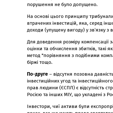
порушення не було допущено.
На основі цього принципу трибунали
втрачених інвестицій, яка, серед ін
доходи (упущену вигоду) у зв’язку з 
Для доведення розміру компенсації з
оцінки та обчислення збитків, такі 
метод "порівняння з подібними компа
біржі тощо.
По-друге
– відсутня позовна давніс
інвестиційних угод та інвестиційног
прав людини (ЄСПЛ) є відсутність стр
Росією та інших МІУ, що укладені з Ро
Інвестори, чиї активи були експропрі