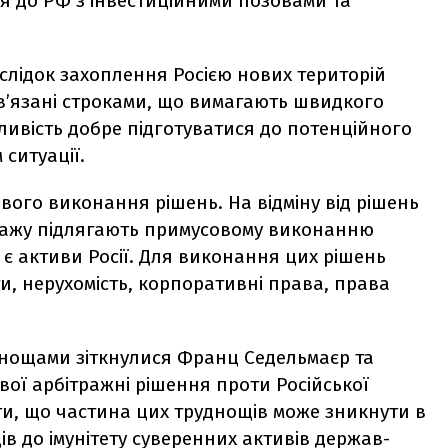
ся до РФ з інвестиційними позовами та
аслідок захоплення Росією нових територій
 зв’язані строками, що вимагають швидкого
ивість добре підготуватися до потенційного
 ситуації.
вого виконання рішень. На відміну від рішень
тражу підлягають примусовому виконанню
е є активи Росії. Для виконання цих рішень
, нерухомість, корпоративні права, права
днощами зіткнулися Франц Седельмаєр та
вої арбітражні рішення проти Російської
и, що частина цих труднощів може зникнути в
ів до імунітету суверенних активів держав-