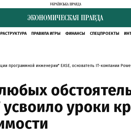
РАСТРУКТУРА
ПРАВИЛА ИГРЫ
ФИНАНСЫ
СПЕЦПРОЕКТЫ
ИН
ции программной инженерии" EASE, основатель IT-компании Powe
 любых обстоятель
Т усвоило уроки кр
имости