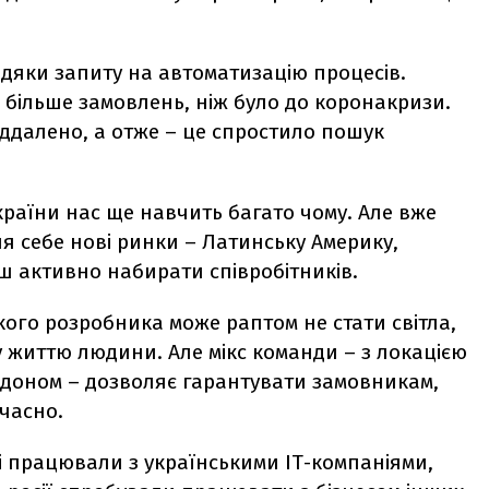
вдяки запиту на автоматизацію процесів.
ь більше замовлень, ніж було до коронакризи.
ддалено, а отже – це спростило пошук
країни нас ще навчить багато чому. Але вже
ля себе нові ринки – Латинську Америку,
ьш активно набирати співробітників.
ького розробника може раптом не стати світла,
у життю людини. Але мікс команди – з локацією
ордоном – дозволяє гарантувати замовникам,
часно.
кі працювали з українськими ІТ-компаніями,