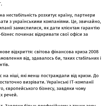
.
на нестабільність розхитує країну, партнери
ти з українськими компаніями. Це, звичайно,
мпанії замислилися, як дати клієнтам гарантію
ІТ-бізнес починає відкривати свої офіси за
 нове відкриття: світова фінансова криза 2008
мовлення від, здавалось би, таких стабільних і
нтів.
с на ніші, які менш постраждали від кризи. До
остаточно визрівати. Українські ІТ-компанії
о, європейського бізнесу, завдяки чому
х речей.
т. Завдяки більш професійному з точки зору