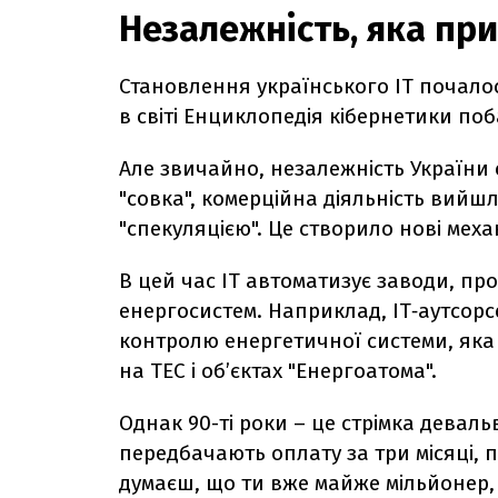
Незалежність, яка при
Становлення українського ІТ почалос
в світі Енциклопедія кібернетики поба
Але звичайно, незалежність України 
"совка", комерційна діяльність вийшла
"спекуляцією". Це створило нові механ
В цей час ІТ автоматизує заводи, пр
енергосистем. Наприклад, IT‑аутсорс
контролю енергетичної системи, яка д
на ТЕС і об’єктах "Енергоатома".
Однак 90-ті роки – це стрімка девал
передбачають оплату за три місяці, пі
думаєш, що ти вже майже мільйонер, 