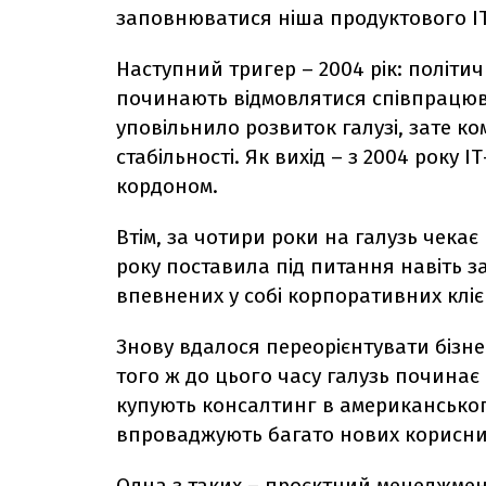
заповнюватися ніша продуктового ІТ
Наступний тригер – 2004 рік: політич
починають відмовлятися співпрацюва
уповільнило розвиток галузі, зате ко
стабільності. Як вихід – з 2004 року 
кордоном.
Втім, за чотири роки на галузь чекає
року поставила під питання навіть за
впевнених у собі корпоративних кліє
Знову вдалося переорієнтувати бізне
того ж до цього часу галузь починає 
купують консалтинг в американськог
впроваджують багато нових корисни
Одна з таких – проєктний менеджмен