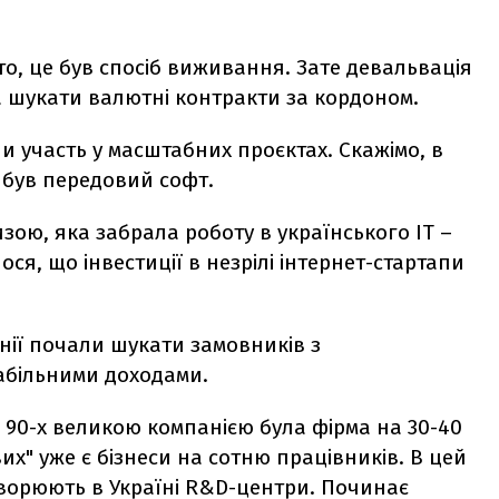
то, це був спосіб виживання. Зате девальвація
а шукати валютні контракти за кордоном.
ли участь у масштабних проєктах. Скажімо, в
с був передовий софт.
зою, яка забрала роботу в українського ІТ –
ся, що інвестиції в незрілі інтернет-стартапи
нії почали шукати замовників з
табільними доходами.
 90-х великою компанією була фірма на 30-40
вих" уже є бізнеси на сотню працівників. В цей
творюють в Україні R&D-центри. Починає