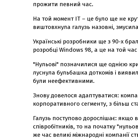
прожити певний час.
На той момент ІТ – це було ще не кру
виштовхнула галузь назовні, змусил
Українські розробники ще з 90-х бра
розробці Windows 98, а це на той ча
"Нульові" позначилися ще однією кри
луснула бульбашка доткомів і виявило
були неефективними.
Знову довелося адаптуватися: компа
корпоративного сегменту, з більш с
Галузь поступово дорослішає: якщо в
співробітників, то на початку "нульо
же час великі міжнародні компанії с