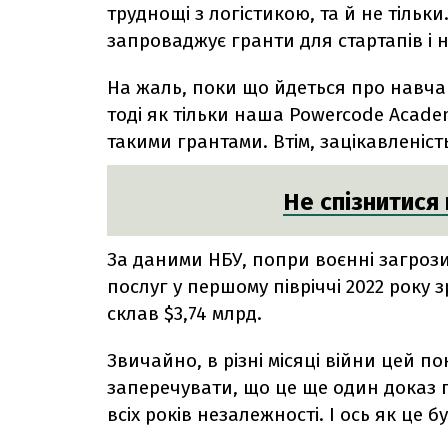
труднощі з логістикою, та й не тільки
запроваджує гранти для стартапів і н
На жаль, поки що йдеться про навча
тоді як тільки наша Powercode Acade
такими грантами. Втім, зацікавленіс
Не спізнитися 
За даними НБУ, попри воєнні загрози 
послуг у першому півріччі 2022 року з
склав $3,74 млрд.
Звичайно, в різні місяці війни цей п
заперечувати, що це ще один доказ г
всіх років незалежності. І ось як це б