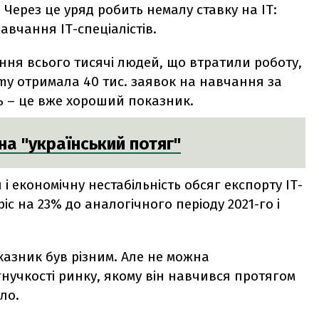
. Через це уряд робить немалу ставку на ІТ:
авчання ІТ-спеціалістів.
ння всього тисячі людей, що втратили роботу,
my отримала 40 тис. заявок на навчання за
ть – це вже хороший показник.
на "український потяг"
і економічну нестабільність обсяг експорту ІТ-
ріс на 23% до аналогічного періоду 2021-го і
оказник був різним. Але не можна
нучкості ринку, якому він навчився протягом
уло.