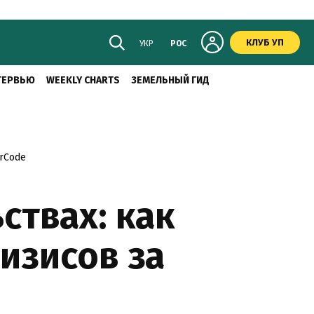
КЛУБ УП
УКР
РОС
ТЕРВЬЮ
WEEKLY CHARTS
ЗЕМЕЛЬНЫЙ ГИД
rCode
ствах: как
изисов за