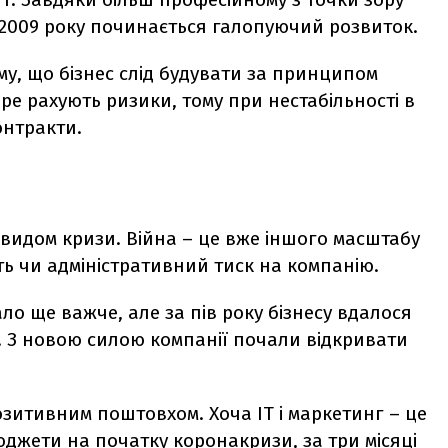
 з 2009 року починається галопуючий розвиток.
ому, що бізнес слід будувати за принципом
бре рахують ризики, тому при нестабільності в
онтракти.
новидом кризи. Війна – це вже іншого масштабу
сть чи адміністративний тиск на компанію.
ло ще важче, але за пів року бізнесу вдалося
. З новою силою компанії почали відкривати
позитивним поштовхом. Хоча ІТ і маркетинг – це
юджети на початку коронакризи, за три місяці