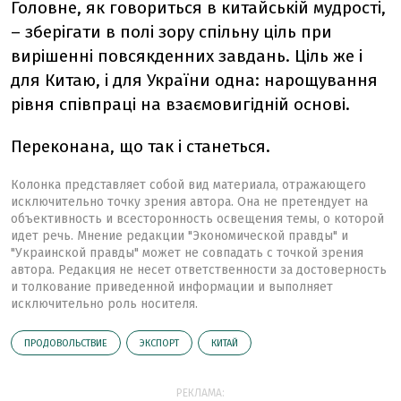
Головне, як говориться в китайській мудрості,
– зберігати в полі зору спільну ціль при
вирішенні повсякденних завдань. Ціль же і
для Китаю, і для України одна: нарощування
рівня співпраці на взаємовигідній основі.
Переконана, що так і станеться.
Колонка представляет собой вид материала, отражающего
исключительно точку зрения автора. Она не претендует на
объективность и всесторонность освещения темы, о которой
идет речь. Мнение редакции "Экономической правды" и
"Украинской правды" может не совпадать с точкой зрения
автора. Редакция не несет ответственности за достоверность
и толкование приведенной информации и выполняет
исключительно роль носителя.
ПРОДОВОЛЬСТВИЕ
ЭКСПОРТ
КИТАЙ
РЕКЛАМА: