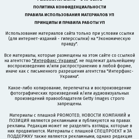
ПОЛИТИКА КОНФИДЕНЦИАЛЬНОСТИ
ПРАВИЛА ИСПОЛЬЗОВАНИЯ МАТЕРИАЛОВ УП
ПРИНЦИПЫ И ПРАВИЛА РАБОТЫ УП
Использование материалов сайта только при условии ссылки
(для интернет-изданий - гиперссылки) на "Экономическую
правду".
Все материалы, которые размещены на этом сайте со ссылкой
на агентство
"Интерфакс-Украина"
, не подлежат дальнейшему
воспроизведению и/или распространению в любой форме,
иначе как с письменного разрешения агентства "Интерфакс-
Украина".
Какое-либо копирование, перепечатка и воспроизведение
фотографических произведений и/или аудиовизуальных
произведений правообладателя Getty Images строго
запрещены.
Материалы с плашкой PROMOTED, НОВОСТИ КОМПАНИЙ и
ПОЗИЦИЯ являются рекламными и публикуются на правах
рекламы. Редакция может не разделять взгляды, которые в
них продвигаются. Материалы с плашкой СПЕЦПРОЕКТ и ЗА
ПОДДЕРЖКУ также являются рекламными, однако редакция