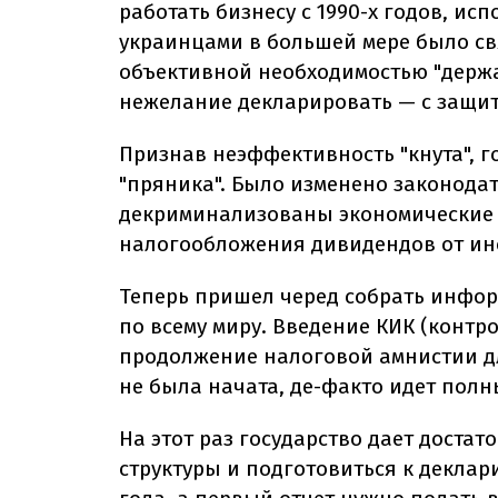
работать бизнесу с 1990-х годов, и
украинцами в большей мере было свя
объективной необходимостью "держат
нежелание декларировать — с защит
Признав неэффективность "кнута", г
"пряника". Было изменено законода
декриминализованы экономические 
налогообложения дивидендов от ин
Теперь пришел черед собрать инфор
по всему миру. Введение КИК (конт
продолжение налоговой амнистии дл
не была начата, де-факто идет полн
На этот раз государство дает достат
структуры и подготовиться к деклар