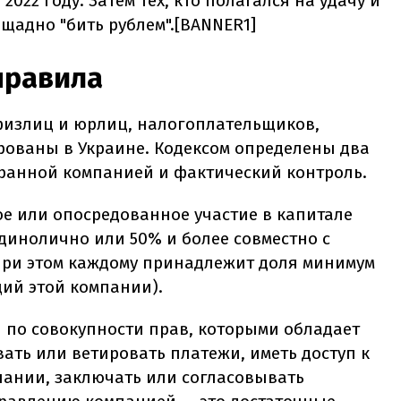
2022 году. Затем тех, кто полагался на удачу и
щадно "бить рублем".[BANNER1]
правила
физлиц и юрлиц, налогоплательщиков,
ованы в Украине. Кодексом определены два
ранной компанией и фактический контроль.
е или опосредованное участие в капитале
динолично или 50% и более совместно с
при этом каждому принадлежит доля минимум
кций этой компании).
 по совокупности прав, которыми обладает
ать или ветировать платежи, иметь доступ к
ании, заключать или согласовывать