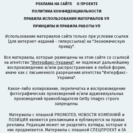
РЕКЛАМА НА САЙТЕ
О ПРОЕКТЕ
ПОЛИТИКА КОНФИДЕНЦИАЛЬНОСТИ
ПРАВИЛА ИСПОЛЬЗОВАНИЯ МАТЕРИАЛОВ УП
ПРИНЦИПЫ И ПРАВИЛА РАБОТЫ УП
Использование материалов сайта только при условии ссылки
(для интернет-изданий - гиперссылки) на "Экономическую
правду".
Все материалы, которые размещены на этом сайте со ссылкой
на агентство
"Интерфакс-Украина"
, не подлежат дальнейшему
воспроизведению и/или распространению в любой форме,
иначе как с письменного разрешения агентства "Интерфакс-
Украина".
Какое-либо копирование, перепечатка и воспроизведение
фотографических произведений и/или аудиовизуальных
произведений правообладателя Getty Images строго
запрещены.
Материалы с плашкой PROMOTED, НОВОСТИ КОМПАНИЙ и
ПОЗИЦИЯ являются рекламными и публикуются на правах
рекламы. Редакция может не разделять взгляды, которые в
них продвигаются. Материалы с плашкой СПЕЦПРОЕКТ и ЗА