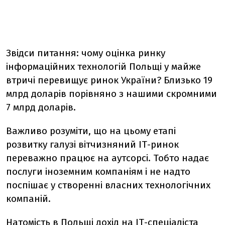
Звідси питання: чому оцінка ринку
інформаційних технологій Польщі у майже
втричі перевищує ринок України?
Близько
19
млрд
доларів
порівнян
о
з нашими скромними
7 млрд
доларів
.
Важливо розуміти, що на
ць
ому етапі
розвитку галузі вітчизняний ІТ-ринок
переважно працює на аутсорсі. Тобто надає
послуги іноземним компаніям і не надто
поспішає у створенні власних технологічних
компаній.
Натомість в Польщі дохід на ІТ-спеціаліста