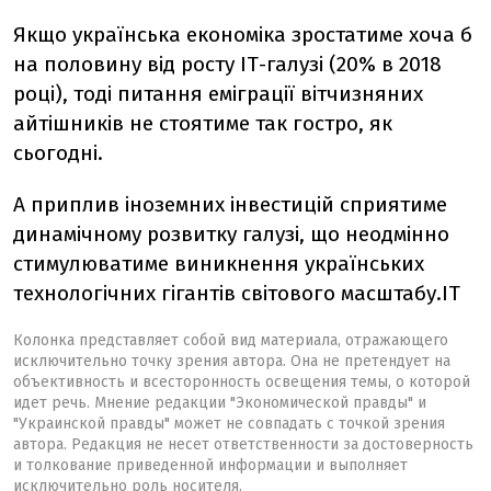
Якщо українська економіка зростатиме хоча б
на половину від росту ІТ-галузі (20% в 2018
році), тоді питання еміграції вітчизняних
айтішників не стоятиме так гостро, як
сьогодні.
А приплив іноземних інвестицій сприятиме
динамічному розвитку галузі, що неодмінно
стимулюватиме виникнення українських
технологічних гігантів світового масштабу.IT
Колонка представляет собой вид материала, отражающего
исключительно точку зрения автора. Она не претендует на
объективность и всесторонность освещения темы, о которой
идет речь. Мнение редакции "Экономической правды" и
"Украинской правды" может не совпадать с точкой зрения
автора. Редакция не несет ответственности за достоверность
и толкование приведенной информации и выполняет
исключительно роль носителя.