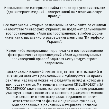
Использование материалов сайта только при условии ссылки
(для интернет-изданий - гиперссылки) на "Экономическую
правду".
Все материалы, которые размещены на этом сайте со ссылкой
на агентство
"Интерфакс-Украина"
, не подлежат дальнейшему
воспроизведению и/или распространению в любой форме,
иначе как с письменного разрешения агентства "Интерфакс-
Украина".
Какое-либо копирование, перепечатка и воспроизведение
фотографических произведений и/или аудиовизуальных
произведений правообладателя Getty Images строго
запрещены.
Материалы с плашкой PROMOTED, НОВОСТИ КОМПАНИЙ и
ПОЗИЦИЯ являются рекламными и публикуются на правах
рекламы. Редакция может не разделять взгляды, которые в
них продвигаются. Материалы с плашкой СПЕЦПРОЕКТ и ЗА
ПОДДЕРЖКУ также являются рекламными, однако редакция
участвует в подготовке этого контента и разделяет мнения,
высказанные в этих материалах. Редакция не несет
ответственности за факты и оценочные суждения,
обнародованные в рекламных материалах. Согласно