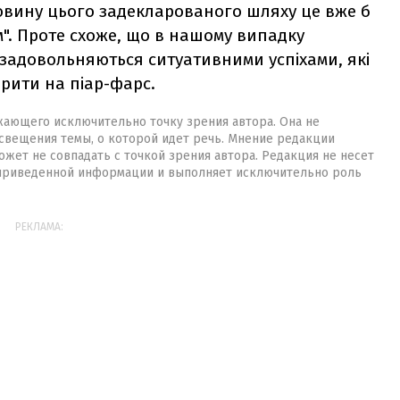
овину цього задекларованого шляху це вже б
м". Проте схоже, що в нашому випадку
 задовольняються ситуативними успіхами, які
рити на піар-фарс.
жающего исключительно точку зрения автора. Она не
свещения темы, о которой идет речь. Мнение редакции
жет не совпадать с точкой зрения автора. Редакция не несет
 приведенной информации и выполняет исключительно роль
РЕКЛАМА: