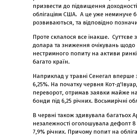
призвести до підвищення доходност
облігаціям США. А це уже неминуче б 
розвиваються, та відповідно позначил
Проте склалося все інакше. Суттєве 
долара та зниження очікувань щодо 
нестримного попиту на активи ринкі
багато країн.
Наприклад у травні Сенегал вперше з 
6,25%. На початку червня Кот-д'Івуа
переворот, отримав заявки майже на 
бонди під 6,25 річних. Восьмирічні об
В червні також здивувала багатьох 
незалежності оголошувала дефолт 8 ра
7,9% річних. Причому попит на обліг