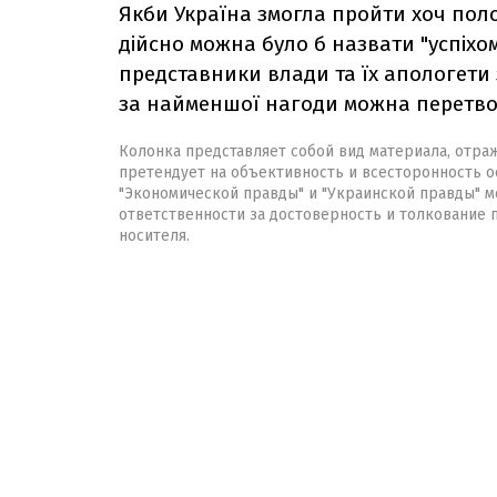
Якби Україна змогла пройти хоч пол
дійсно можна було б назвати "успіхо
представники влади та їх апологети
за найменшої нагоди можна перетво
Колонка представляет собой вид материала, отра
претендует на объективность и всесторонность о
"Экономической правды" и "Украинской правды" мо
ответственности за достоверность и толкование
носителя.