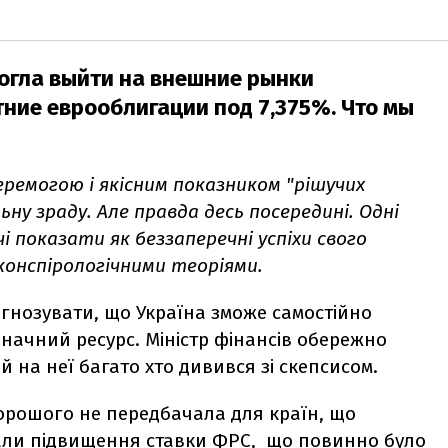
могла выйти на внешние рынки
тние еврооблигации под 7,375%. Что мы
ремогою і якісним показником "рішучих
ну зраду. Але правда десь посередині. Одні
 показати як беззаперечні успіхи свого
 конспірологічними теоріями.
огнозувати, що Україна зможе самостійно
значний ресурс. Міністр фінансів обережно
й на неї багато хто дивився зі скепсисом.
хорошого не передбачала для країн, що
али підвищення ставки ФРС, що повинно було