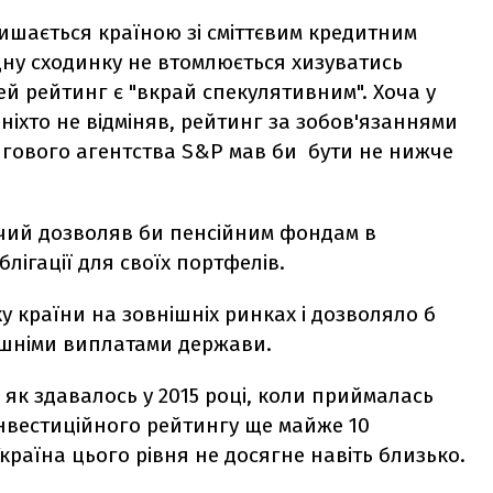
лишається країною зі сміттєвим кредитним
ну cходинку не втомлюється хизуватись
ей рейтинг є "вкрай спекулятивним". Хоча у
я ніхто не відміняв, рейтинг за зобов'язаннями
нгового агентства S&P мав би бути не нижче
жчий дозволяв би пенсійним фондам в
блігації для своїх портфелів.
у країни на зовнішніх ринках і дозволяло б
нішніми виплатами держави.
 як здавалось у 2015 році, коли приймалась
інвестиційного рейтингу ще майже 10
Україна цього рівня не досягне навіть близько.