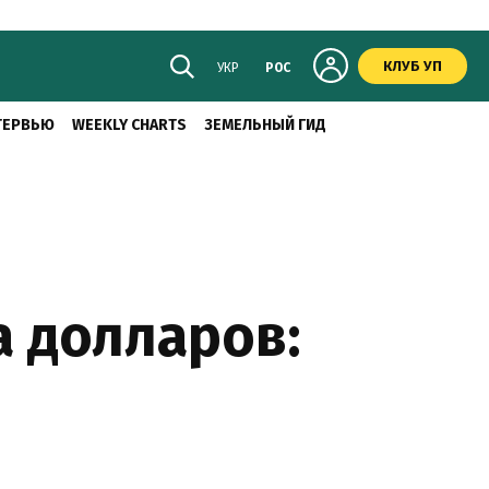
КЛУБ УП
УКР
РОС
ТЕРВЬЮ
WEEKLY CHARTS
ЗЕМЕЛЬНЫЙ ГИД
а долларов: