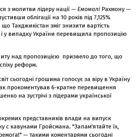
ся з молитви лідеру нації
—
Емомалі
Рахмону
—
устивши облігації на 10 років під 7,125%
 що Такджикістан зміг знизити вартість
к і у випадку України перевищила пропозицію
питу над пропозицією призвело до того, що
успіху реформ.
світ сьогодні грошима голосує за віру в Україну
ак прокоментував 6-кратне перевищення
нко на зустрічі з лідерами української
 окремих представників влади на випуск
 с кавунами Гройсмана. "Запам'ятайте їх,
еремога!"
—
такими коментарями сьогодні