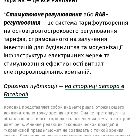
Україна — де все навпаки?
*
Стимулююче регулювання
або
RAB-
регулювання
– це система тарифоутворення
на основі довгострокового регулювання
тарифів, спрямованого на залучення
інвестицій для будівництва та модернізації
інфраструктури електричних мереж та
стимулювання ефективності витрат
електророзподільних компаній.
Оригінал публікації —
на сторінці автора в
Facebook
Колонка представляет собой вид материала, отражающего
исключительно точку зрения автора. Она не претендует на
объективность и всесторонность освещения темы, о которой
идет речь. Мнение редакции "Экономической правды" и
"Украинской правды" может не совпадать с точкой зрения