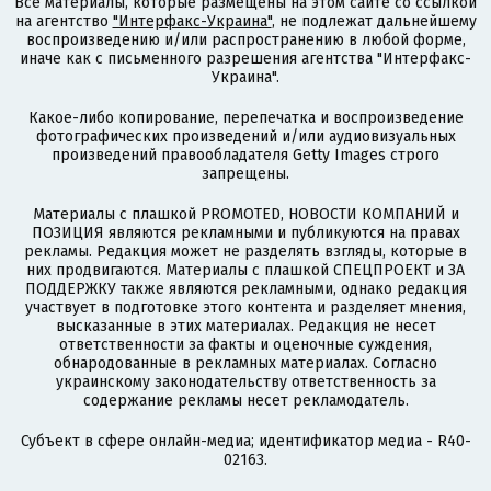
Все материалы, которые размещены на этом сайте со ссылкой
на агентство
"Интерфакс-Украина"
, не подлежат дальнейшему
воспроизведению и/или распространению в любой форме,
иначе как с письменного разрешения агентства "Интерфакс-
Украина".
Какое-либо копирование, перепечатка и воспроизведение
фотографических произведений и/или аудиовизуальных
произведений правообладателя Getty Images строго
запрещены.
Материалы с плашкой PROMOTED, НОВОСТИ КОМПАНИЙ и
ПОЗИЦИЯ являются рекламными и публикуются на правах
рекламы. Редакция может не разделять взгляды, которые в
них продвигаются. Материалы с плашкой СПЕЦПРОЕКТ и ЗА
ПОДДЕРЖКУ также являются рекламными, однако редакция
участвует в подготовке этого контента и разделяет мнения,
высказанные в этих материалах. Редакция не несет
ответственности за факты и оценочные суждения,
обнародованные в рекламных материалах. Согласно
украинскому законодательству ответственность за
содержание рекламы несет рекламодатель.
Субъект в сфере онлайн-медиа; идентификатор медиа - R40-
02163.