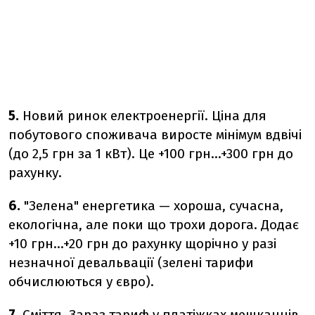
5.
Новий ринок електроенергії. Ціна для
побутового споживача виросте мінімум вдвічі
(до 2,5 грн за 1 кВт). Це +100 грн...+300 грн до
рахунку.
6.
"Зелена" енергетика — хороша, сучасна,
екологічна, але поки що трохи дорога. Додає
+10 грн…+20 грн до рахунку щорічно у разі
незначної девальвації (зелені тарифи
обчислюються у євро).
7.
Сміття. Зараз тариф у платіжках мешканців