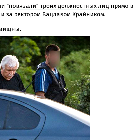
ели
"повязали" троих должностных лиц
прямо в
ли за ректором Вацлавом Крайником.
овищны.