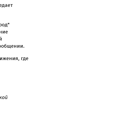
едает
род"
ние
й
сообщении.
ижения, где
кой