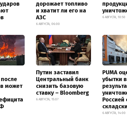
 ударов
дорожает топливо
продукц
ают
и хватит ли его на
уничтож
ов
АЗС
6 АВГУСТА, 10:50
6 АВГУСТА, 06:00
Путин заставил
PUMA оц
s после
Центральный банк
убытки в
ов может
снизить базовую
результа
ставку – Bloomberg
уничтож
дефицита
Россией 
6 АВГУСТА, 15:07
РФ
складск
6 АВГУСТА, 14:00