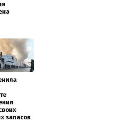
ия
ена
енила
те
ения
своих
их запасов