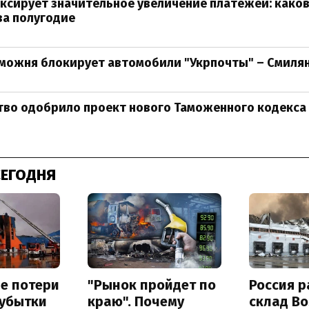
сирует значительное увеличение платежей: како
за полугодие
аможня блокирует автомобили "Укрпочты" – Смиля
тво одобрило проект нового Таможенного кодекса
СЕГОДНЯ
е потери
"Рынок пройдет по
Россия 
 убытки
краю". Почему
склад Bo