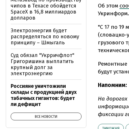
Об этом
соо
чипов в Техасе обойдется
SpaceX в 16,8 миллиардов
Укринформ.
долларов
"С 17 по 19
Электроэнергия будет
(словацко-
распределяться по новому
грузового 
принципу – Шмыгаль
техническо
Суд обязал "Укрричфлот"
Григоришина выплатить
Ремонтные 
крупный долг за
будут уста
электроэнергию
Напомним:
Россияне уничтожили
склады с продукцией двух
табачных гигантов: будет
На дорогах
ли дефицит
информаци
фиксации г
ВСЕ НОВОСТИ
ТАМОЖНЯ