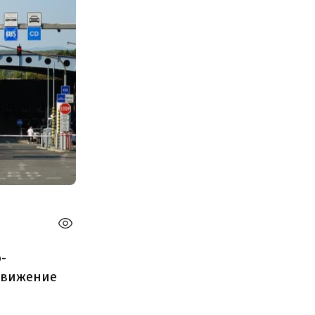
-
 движение