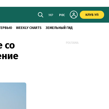
КЛУБ УП
УКР
РОС
ТЕРВЬЮ
WEEKLY CHARTS
ЗЕМЕЛЬНЫЙ ГИД
е со
РЕКЛАМА:
ение