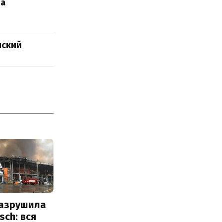
ва
нский
разрушила
sch: вся