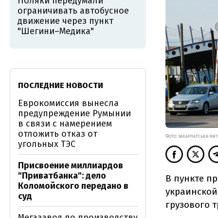
Поляки передумали
ограничивать автобусное
движение через пункт
"Шегини–Медика"
ПОСЛЕДНИЕ НОВОСТИ
Еврокомиссия вынесла
предупреждение Румынии
в связи с намерением
отложить отказ от
ФОТО: ЗАКАРПАТСЬКА МИ
угольных ТЭС
Присвоение миллиардов
"Приватбанка": дело
В пункте п
Коломойского передано в
украинской
суд
грузового т
Мегазавод по производству