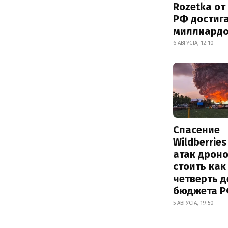
Rozetka от
РФ достиг
миллиард
6 АВГУСТА, 12:10
Спасение
Wildberrie
атак дрон
стоить как
четверть 
бюджета 
5 АВГУСТА, 19:50