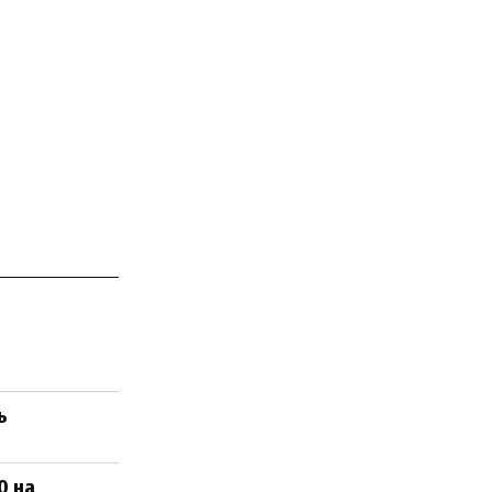
ь
0 на