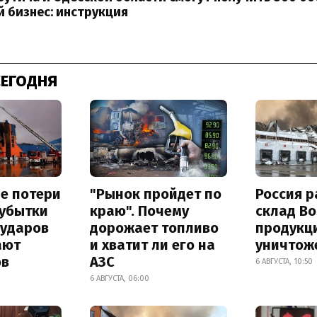
 бизнес: инструкция
СЕГОДНЯ
е потери
"Рынок пройдет по
Россия 
 убытки
краю". Почему
склад Bo
 ударов
дорожает топливо
продукц
ают
и хватит ли его на
уничтож
ов
АЗС
6 АВГУСТА, 10:50
6 АВГУСТА, 06:00