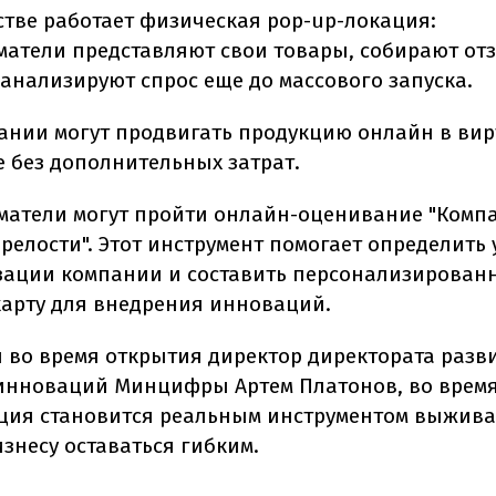
стве работает физическая pop-up-локация:
атели представляют свои товары, собирают от
 анализируют спрос еще до массового запуска.
ании могут продвигать продукцию онлайн в ви
е без дополнительных затрат.
атели могут пройти онлайн-оценивание "Комп
релости". Этот инструмент помогает определить
ации компании и составить персонализирован
арту для внедрения инноваций.
л во время открытия директор директората разв
нноваций Минцифры Артем Платонов, во врем
ия становится реальным инструментом выжива
знесу оставаться гибким.