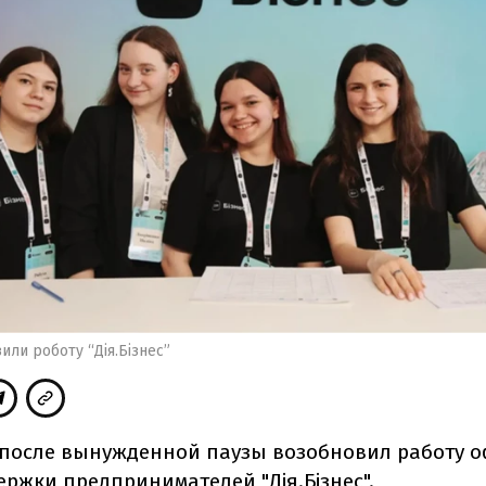
вили роботу “Дія.Бізнес”
 после вынужденной паузы возобновил работу 
ержки предпринимателей "Дія.Бізнес".