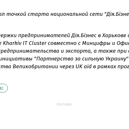
ал точкой старта национальной сети "Дія.Бізнес
ержки предпринимателей Дія.Бізнес в Харькове
 Kharkiv IT Cluster совместно с Минцифры и Офи
редпринимательства и экспорта, а также при
инициативы "Партнерство за сильную Украину"
тва Великобритании через UK aid в рамках пр
ЕС
РЕКЛАМА: