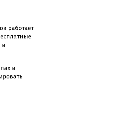
ов работает
бесплатные
 и
опах и
нировать
ю