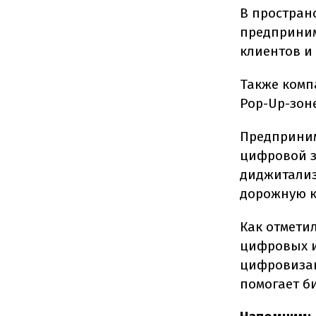
В простран
предприним
клиентов и
Также комп
Pop-Up-зон
Предприним
цифровой з
диджитализ
дорожную к
Как отмети
цифровых и
цифровизац
помогает би