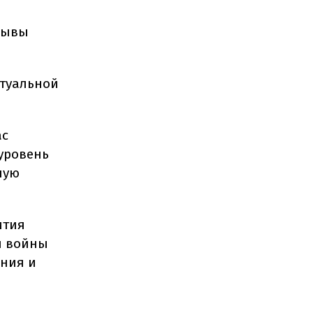
зывы
ртуальной
ас
 уровень
ную
ития
я войны
ния и