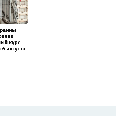
краины
овали
ный курс
 6 августа