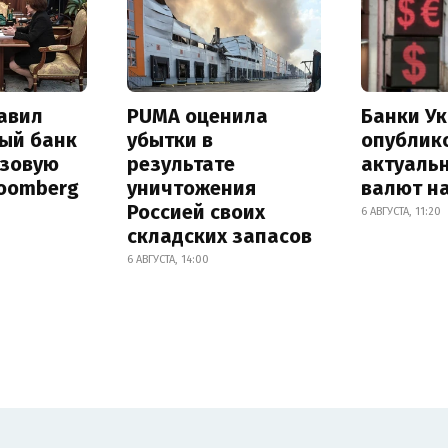
авил
PUMA оценила
Банки У
ый банк
убытки в
опублик
азовую
результате
актуаль
loomberg
уничтожения
валют на
Россией своих
6 АВГУСТА, 11:20
складских запасов
6 АВГУСТА, 14:00