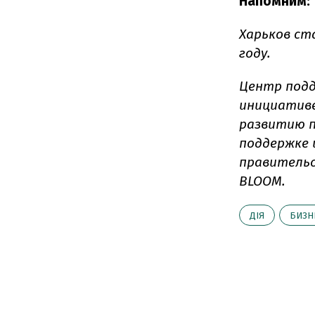
Напомним:
Харьков ст
году.
Центр подд
инициативе
развитию п
поддержке 
правительс
BLOOM.
ДІЯ
БИЗН