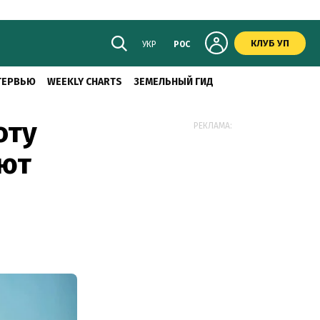
КЛУБ УП
УКР
РОС
ТЕРВЬЮ
WEEKLY CHARTS
ЗЕМЕЛЬНЫЙ ГИД
оту
РЕКЛАМА:
ают