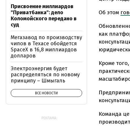
Присвоение миллиардов
Об этом
гов
"Приватбанка": дело
Коломойского передано в
суд
Обновленно
как платфо
Мегазавод по производству
консультац
чипов в Техасе обойдется
юридически
SpaceX в 16,8 миллиардов
долларов
Кроме того
Электроэнергия будет
практическ
распределяться по новому
масштабиро
принципу – Шмыгаль
Предприним
ВСЕ НОВОСТИ
консультац
Команда це
РЕКЛАМА:
производит