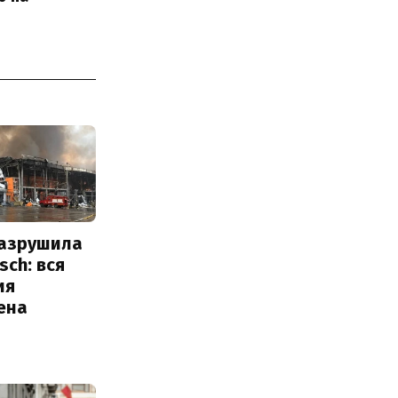
разрушила
sch: вся
ия
ена