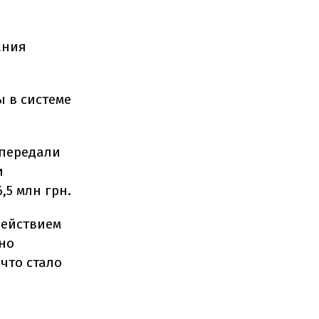
ания
 в системе
 передали
и
5 млн грн.
действием
но
что стало