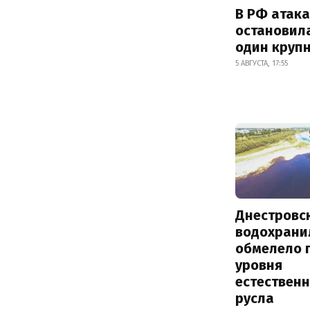
В РФ атак
остановил
один круп
5 АВГУСТА, 17:55
Днестровс
водохрани
обмелело 
уровня
естествен
русла