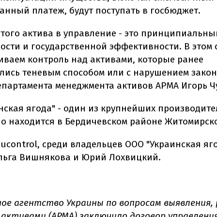
анный платеж, будут поступать в госбюджет.
этого актива в управление - это принципиальны
ости и государственной эффективности. В этом 
иваем контроль над активами, которые ранее
лись теневым способом или с нарушением закона"
епартамента менеджмента активов АРМА Игорь Ч
нская ягода" - один из крупнейших производите
но находится в Бердичевском районе Житомирско
ucontrol, среди владельцев ООО "Украинская яго
льга Вишнякова и Юрий Лохвицкий.
ое агентство Украины по вопросам выявления, 
 активами (АРМА)
заключило
договор управлени