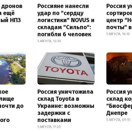
а дронов
Россияне нанесли
Россия 
а ещё
удар по "сердцу
сортиро
ный НПЗ
логистики" NOVUS и
центр "
складам "Сильпо":
почты" в
погибли 6 человек
5 АВГУСТА, 10:10
5 АВГУСТА, 12:30
кое
Россия уничтожила
Россия 
лище
склад Toyota в
склад к
почти до
Украине: возможны
"Биосфе
задержки с
Днепре
ного
поставками
5 АВГУСТА, 09:15
5 АВГУСТА, 17:20