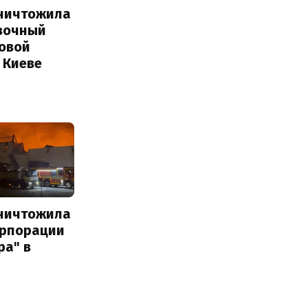
уничтожила
вочный
Новой
 Киеве
уничтожила
орпорации
ра" в