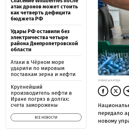
Спасение Wildberries после
атак дронов может стоить
как четверть дефицита
бюджета РФ
Удары РФ оставили без
электричества четыре
района Днепропетровской
области
Атаки в Чёрном море
ударили по мировым
поставкам зерна и нефти
УКРАЇНСЬКА ЯГОДА
Крупнейший
производитель нефти в
Иране погряз в долгах:
Национальн
счета заморожены
передало а
ВСЕ НОВОСТИ
новому упр