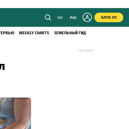
КЛУБ УП
УКР
РОС
ТЕРВЬЮ
WEEKLY CHARTS
ЗЕМЕЛЬНЫЙ ГИД
РЕКЛАМА:
л