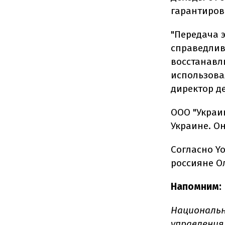
гарантиров
"Передача 
справедлив
восстанавл
использова
директор д
ООО "Украи
Украине. О
Согласно Yo
россияне О
Напомним:
Национальн
управления