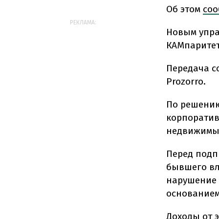
Об этом
со
РЕКЛАМА:
Новым упра
КАМпаритет
Передача с
Prozorro.
По решению
корпоратив
недвижимые
Перед подп
бывшего вл
нарушение 
основанием
Доходы от 