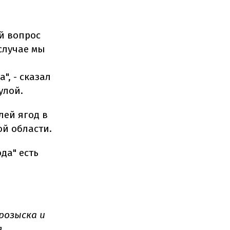
й вопрос
случае мы
, - сказал
улой.
лей ягод в
й области.
да" есть
розыска и
я