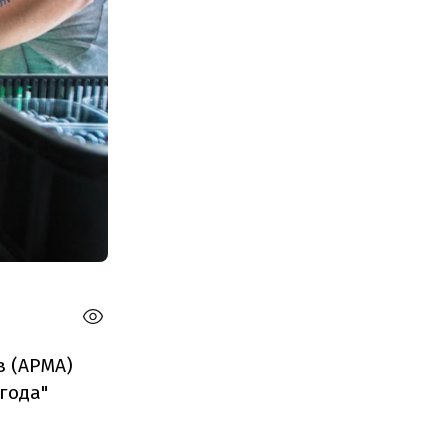
в (АРМА)
года"