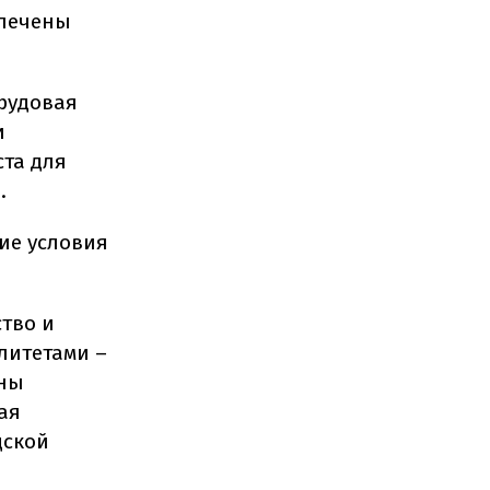
спечены
рудовая
и
ста для
.
ие условия
ство и
литетами –
бны
ая
дской