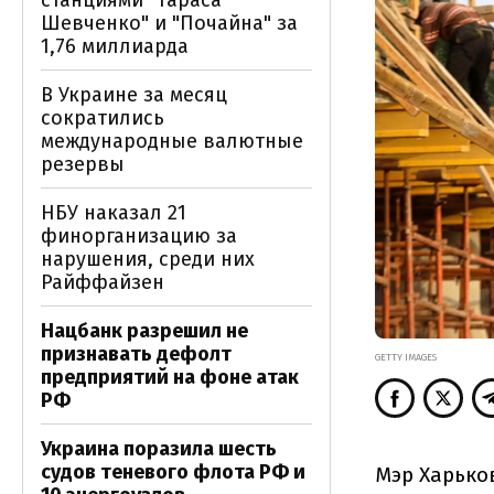
станциями "Тараса
Шевченко" и "Почайна" за
1,76 миллиарда
В Украине за месяц
сократились
международные валютные
резервы
НБУ наказал 21
финорганизацию за
нарушения, среди них
Райффайзен
Нацбанк разрешил не
признавать дефолт
GETTY IMAGES
предприятий на фоне атак
РФ
Украина поразила шесть
судов теневого флота РФ и
Мэр Харько