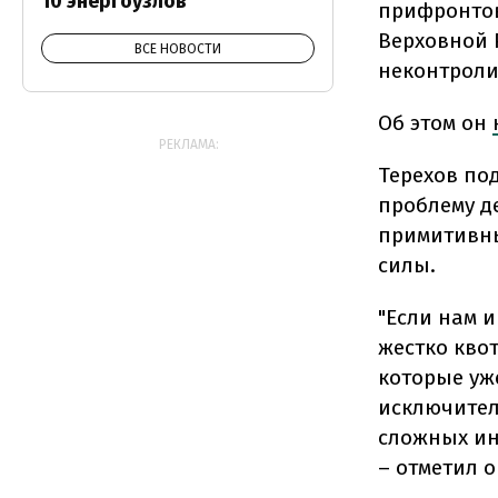
10 энергоузлов
прифронтов
Верховной 
ВСЕ НОВОСТИ
неконтроли
Об этом он
РЕКЛАМА:
Терехов под
проблему д
примитивны
силы.
"
Если нам и
жестко кво
которые уж
исключите
сложных ин
– отметил о