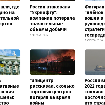
шли, где
Россия атаковала
Фигуран
рно на
"Укрнафту":
"плёнок
ительной
компания потеряла
вошла в
ортов
значительные
руковод
объемы добычи
стратег
госпред
7 АВГУСТА, 16:50
7 АВГУСТА, 17:10
а
"Эпицентр"
Россия в
ативные
рассказал, сколько
2022 год
шения
торговых центров
топливо 
ышены:
потерял за время
Восточно
ство
войны
кто стра