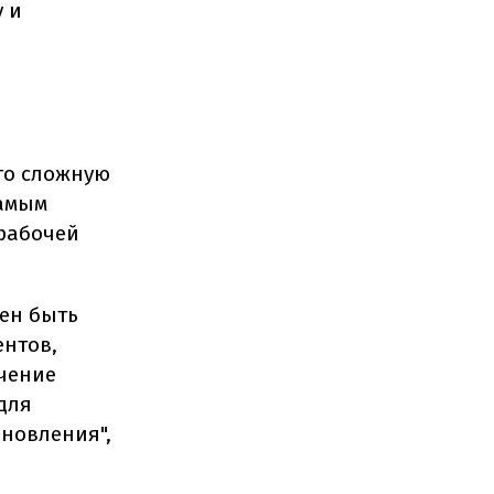
 и
что сложную
самым
рабочей
жен быть
ентов,
ечение
для
новления",