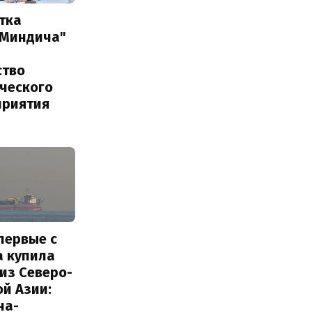
тка
 Миндича"
ство
ического
приятия
первые с
а купила
из Северо-
й Азии:
на-