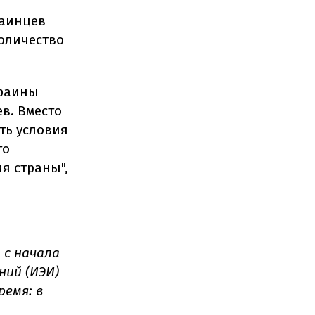
раинцев
оличество
краины
в. Вместо
ть условия
то
я страны",
 с начала
ний (ИЭИ)
ремя: в