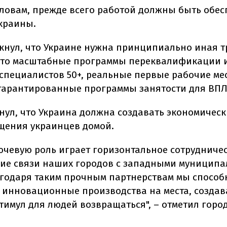
словам,
прежде всего работой должны быть обе
краины.
кнул, что
Украине нужна принципиально иная т
Это масштабные программы переквалификации 
специалистов 50+, реальные первые рабочие ме
гарантированные программы занятости для ВПЛ
нул, что Украина должна создавать экономическ
щения украинцев домой.
лючевую роль играет горизонтальное сотрудниче
ие связи наших городов с западными муниципа
годаря таким прочным партнерствам мы спосо
 инновационные производства на места, создав
тимул для людей возвращаться", – отметил горо