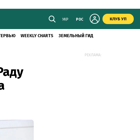
КЛУБ УП
УКР
РОС
ТЕРВЬЮ
WEEKLY CHARTS
ЗЕМЕЛЬНЫЙ ГИД
РЕКЛАМА:
Раду
а