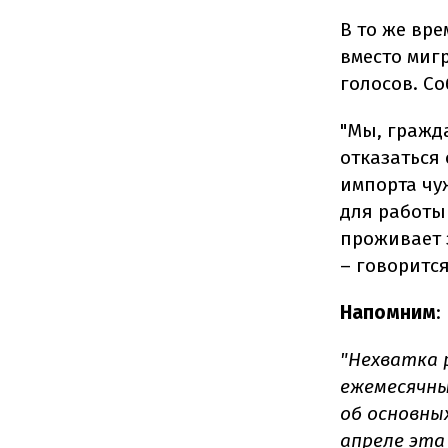
В то же вр
вместо миг
голосов. С
"
Мы, гражд
отказаться
импорта чу
для работы
проживает 
– говорится
Напомним
:
"Нехватка 
ежемесячны
об основных
апреле эта