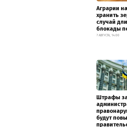
Аграрии на
хранить зе
случай дл
блокады п
7 АВГУСТА, 14:00
Штрафы з
администр
правонару
будут пов
правитель