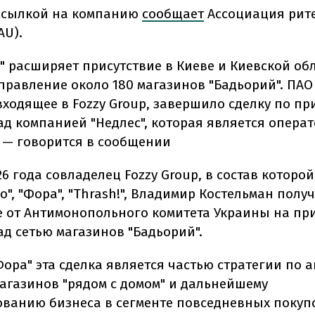
 ссылкой на компанию
сообщает
Ассоциация рит
AU).
а" расширяет присутствие в Киеве и Киевской об
управление около 180 магазинов "Бадьорий". ПА
 входящее в Fozzy Group, завершило сделку по п
ад компанией "Недлес", которая является операт
, — говорится в сообщении
26 года совладелец Fozzy Group, в состав которо
о", "Фора", "Thrash!", Владимир Костельман полу
 от Антимонопольного комитета Украины на пр
ад сетью магазинов "Бадьорий".
Фора" эта сделка является частью стратегии по 
агазинов "рядом с домом" и дальнейшему
ванию бизнеса в сегменте повседневных покупок