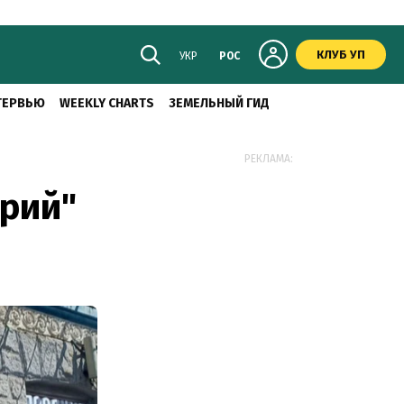
КЛУБ УП
УКР
РОС
ТЕРВЬЮ
WEEKLY CHARTS
ЗЕМЕЛЬНЫЙ ГИД
РЕКЛАМА:
рий"