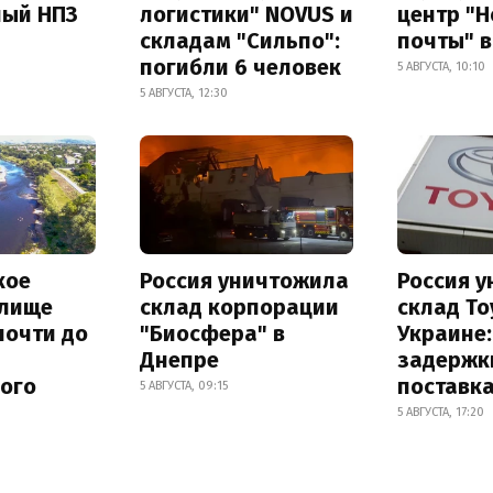
ный НПЗ
логистики" NOVUS и
центр "
складам "Сильпо":
почты" в
погибли 6 человек
5 АВГУСТА, 10:10
5 АВГУСТА, 12:30
кое
Россия уничтожила
Россия 
лище
склад корпорации
склад To
почти до
"Биосфера" в
Украине
Днепре
задержк
ного
поставк
5 АВГУСТА, 09:15
5 АВГУСТА, 17:20