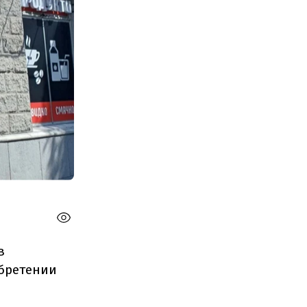
в
обретении