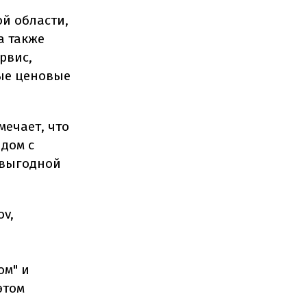
ой области,
а также
рвис,
ные ценовые
ечает, что
дом с
 выгодной
v,
ом" и
этом