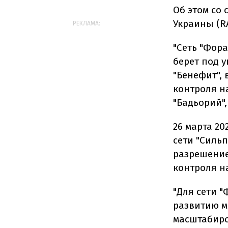
Об этом со
Украины (R
РЕКЛАМА:
"Сеть "Фор
берет под 
"Бенефит",
контроля н
"Бадьорий"
26 марта 20
сети "Сильп
разрешение
контроля н
"Для сети "
развитию м
масштабиро