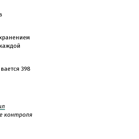
в
охранением
 каждой
вается 398
ил
е контроля