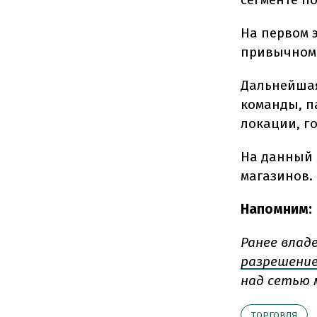
На первом 
привычном 
Дальнейшая
команды, п
локации, г
На данный 
магазинов.
Напомним:
Ранее влад
разрешени
над сетью 
ТОРГОВЛЯ