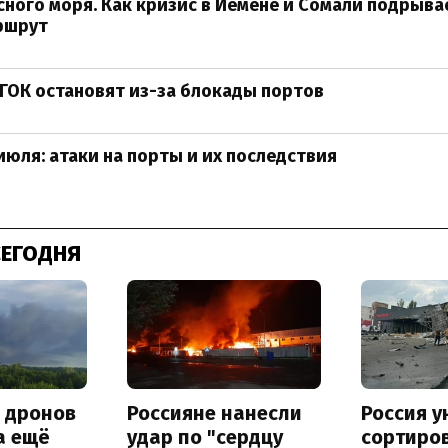
ного моря. Как кризис в Йемене и Сомали подрыв
ршрут
ГОК остановят из-за блокады портов
июля: атаки на порты и их последствия
СЕГОДНЯ
а дронов
Россияне нанесли
Россия 
а ещё
удар по "сердцу
сортиро