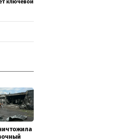
ает ключевой
уничтожила
вочный