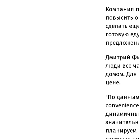
Компания п
повысить о
сделать ещ
готовую ед
предложен
Дмитрий Фи
люди все ч
домом. Для
цене.
"По данным
convenienc
динамичных
значительн
планируем 
сегменте по