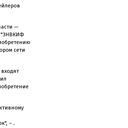
ейлеров
ласти —
О "ЗНВКИФ
риобретению
ором сети
й входят
чил
иобретение
активному
", – .