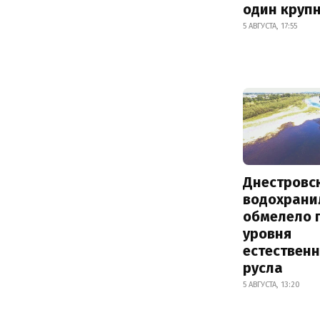
один круп
5 АВГУСТА, 17:55
Днестровс
водохрани
обмелело 
уровня
естествен
русла
5 АВГУСТА, 13:20