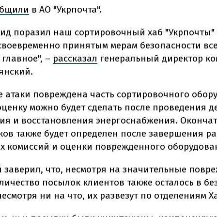
общили
в АО "Укрпочта".
ид поразил наш сортировочный хаб "Укрпочты" 
своевременно принятым мерам безопасности все
 главное", –
рассказал
генеральный директор к
янский.
те атаки повреждена часть сортировочного обор
оценку можно будет сделать после проведения д
ия и восстановления энергоснабжения. Оконча
ков также будет определен после завершения р
 комиссий и оценки поврежденного оборудова
 заверил, что, несмотря на значительные повр
личество посылок клиентов также осталось в бе
несмотря ни на что, их развезут по отделениям Х