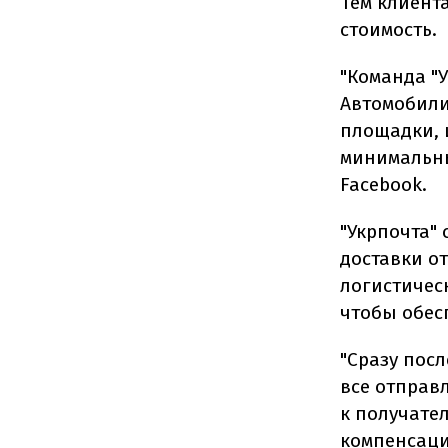
Тем клиент
стоимость.
"Команда "У
Автомобили
площадки, 
минимальны
Facebook.
"Укрпочта"
доставки о
логистическ
чтобы обес
"Сразу пос
все отправ
к получате
компенсаци