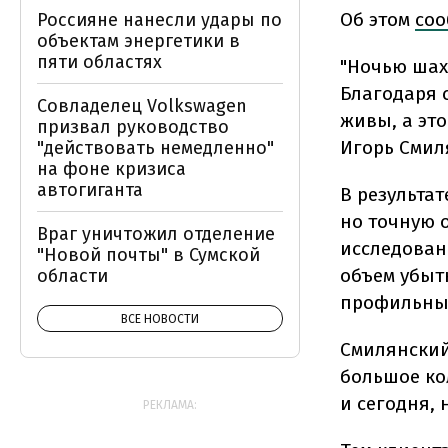
Об этом
со
Россияне нанесли удары по
объектам энергетики в
пяти областях
"Ночью шах
Благодаря 
Совладелец Volkswagen
живы, а это
призвал руководство
Игорь Смил
"действовать немедленно"
на фоне кризиса
автогиганта
В результа
но точную 
Враг уничтожил отделение
исследован
"Новой почты" в Сумской
объем убыт
области
профильных
ВСЕ НОВОСТИ
Смилянский
большое ко
и сегодня, 
РЕКЛАМА: