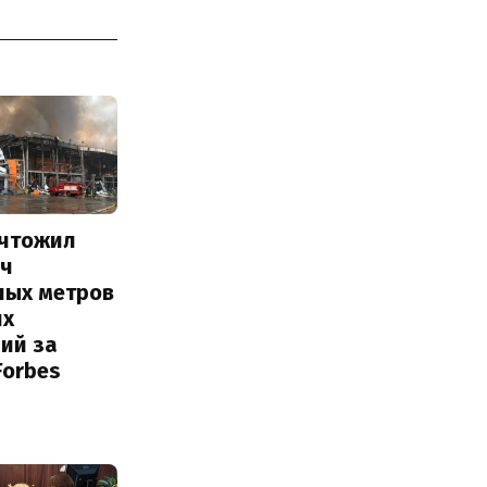
ичтожил
яч
ных метров
их
ий за
Forbes