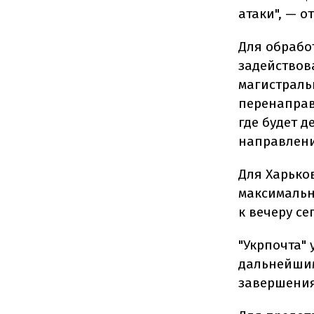
атаки", — о
Для обрабо
задействов
магистраль
перенаправ
где будет 
направлен
Для Харько
максимальн
к вечеру с
"Укрпочта"
дальнейшим
завершения