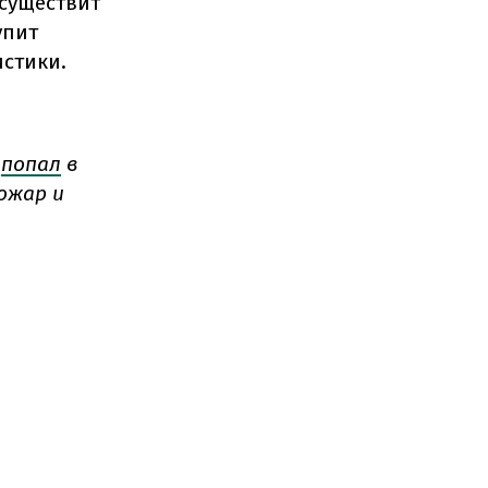
существит
упит
стики.
попал
в
ожар и