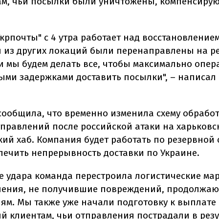
ам, чьи посылки были уничтожены, компенсирую
крпочты" с 4 утра работает над восстановление
 из других локаций были перенаправлены на р
и мы будем делать все, чтобы максимально опер
ми задержками доставить посылки", – написал 
 сообщила, что временно изменила схему обрабо
тправлений после российской атаки на харьковс
ий хаб. Компания будет работать по резервной 
печить непрерывность доставки по Украине.
ле удара команда перестроила логистические ма
ления, не получившие повреждений, продолжа
лям. Мы также уже начали подготовку к выплате
й клиентам, чьи отправления пострадали в резу