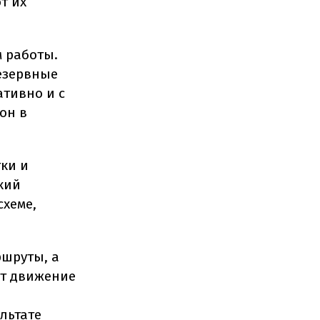
т их
м работы.
езервные
ативно и с
он в
тки и
кий
схеме,
ршруты, а
ют движение
льтате