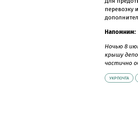
Для предот
перевозку и
дополнител
Напомним:
Ночью 8 ию
крышу депо
частично о
УКРПОЧТА