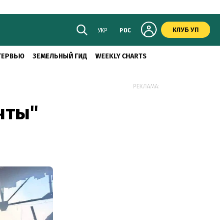
КЛУБ УП
УКР
РОС
ТЕРВЬЮ
ЗЕМЕЛЬНЫЙ ГИД
WEEKLY CHARTS
РЕКЛАМА:
чты"