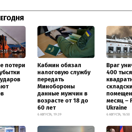
СЕГОДНЯ
е потери
Кабмин обязал
Враг ун
 убытки
налоговую службу
400 тыс
 ударов
передать
квадрат
ают
Минобороны
складск
ов
данные мужчин в
помещен
возрасте от 18 до
месяц – 
60 лет
Ukraine
6 АВГУСТА, 19:39
6 АВГУСТА, 16:50