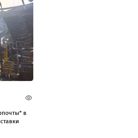
рпочты" в
оставки