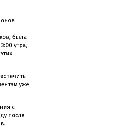
ионов
ков, была
:00 утра,
 этих
беспечить
иентам уже
ния с
ду после
в.