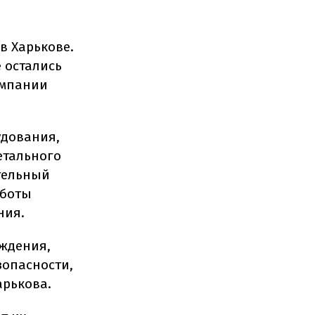
в Харькове.
 остались
омпании
удования,
етального
тельный
аботы
ния.
еждения,
зопасности,
арькова.