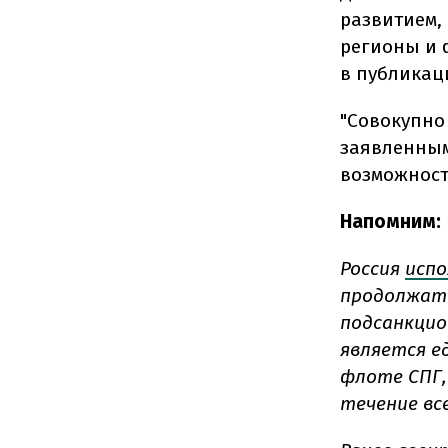
развитием,
регионы и 
в публикац
"Совокупно
заявленным
возможност
Напомним:
Россия
испо
продолжать
подсанкцион
является е
флоте СПГ,
течение все