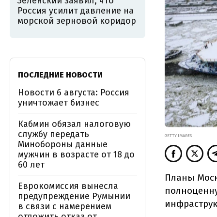
Зеленский заявил, что
Россия усилит давление на
морской зерновой коридор
ПОСЛЕДНИЕ НОВОСТИ
Новости 6 августа: Россия
уничтожает бизнес
Кабмин обязал налоговую
службу передать
GETTY IMAGES
Минобороны данные
мужчин в возрасте от 18 до
60 лет
Планы Моск
Еврокомиссия вынесла
полноценну
предупреждение Румынии
инфраструк
в связи с намерением
отложить отказ от