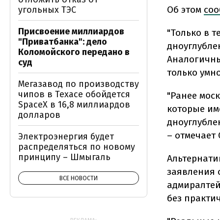
Об этом
соо
угольных ТЭС
Присвоение миллиардов
"Только в 
"Приватбанка": дело
дноуглубле
Коломойского передано в
Аналогичны
суд
только умн
Мегазавод по производству
чипов в Техасе обойдется
"Ранее мос
SpaceX в 16,8 миллиардов
которые им
долларов
дноуглубле
– отмечает 
Электроэнергия будет
распределяться по новому
принципу – Шмыгаль
Альтернати
заявления 
ВСЕ НОВОСТИ
адмиралтей
без практич