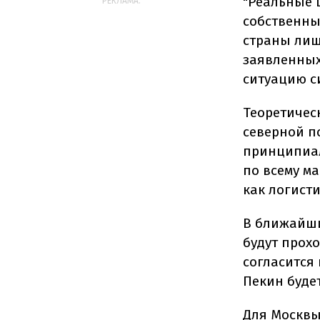
"Реальные 
РЕКЛАМА:
собственны
страны лиш
заявленных
ситуацию с
Теоретичес
северной п
принципиал
по всему м
как логисти
В ближайши
будут прохо
согласится
Пекин будет
Для Москвы