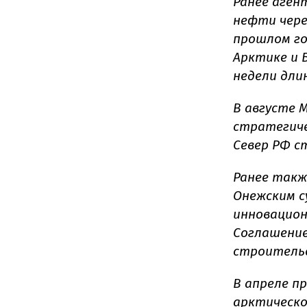
Ранее аген
нефти чере
прошлом го
Арктике и 
недели дли
В августе 
стратегиче
Север РФ с
Ранее такж
Онежским с
инновацион
Соглашение
строительс
В апреле п
арктическо