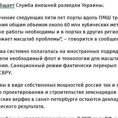
бщает
Служба внешней разведки Украины.
течение следующих пяти лет порты вдоль ПМШ т
ния общим объемом около 60 млн кубических мет
е работы необходимы и в портах в других регио
ожает масштаб проблемы", – говорится в сообще
ква системно полагалась на иностранных подря
ели необходимый флот и технологии для масшт
ния. Санкционный режим фактически перекрыл э
СВРУ.
вы в виде собственных мощностей россия так и н
о проектировании и строительстве земснарядов
ских верфях в санкт-петербурге остаются декл
еского результата.