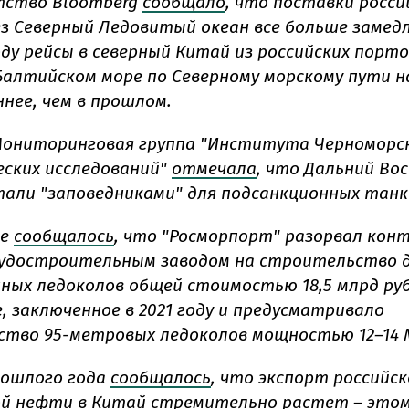
тство Bloomberg
сообщало
, что поставки росси
з Северный Ледовитый океан все больше замед
ду рейсы в северный Китай из российских порто
Балтийском море по Северному морскому пути н
ннее, чем в прошлом.
Мониторинговая группа "Института Черноморс
ских исследований"
отмечала
, что Дальний Во
тали "заповедниками" для подсанкционных танк
е
сообщалось
, что "Росморпорт" разорвал кон
удостроительным заводом на строительство д
ных ледоколов общей стоимостью 18,5 млрд руб
, заключенное в 2021 году и предусматривало
тво 95-метровых ледоколов мощностью 12–14 
рошлого года
сообщалось
, что экспорт российс
й нефти в Китай стремительно растет – это