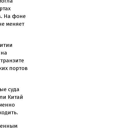
могла
ртах
в. На фоне
не меняет
витии
ина
 транзите
ких портов
ые суда
сли Китай
именно
ходить.
венным