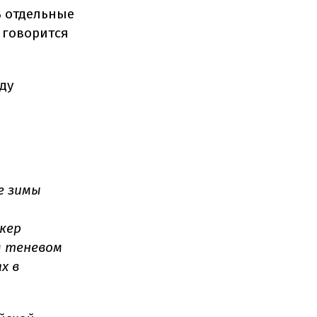
ь отдельные
 говорится
ду
е зимы
кер
м теневом
х в