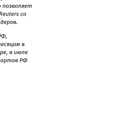
о позволяет
euters со
деров.
РФ,
есяцам в
ре, в июле
 портов РФ