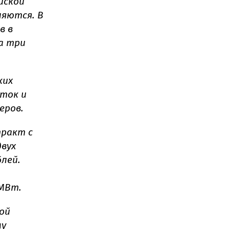
йской
ляются. В
в в
а три
ких
сток и
еров.
тракт с
вух
лей.
МВт.
кой
му