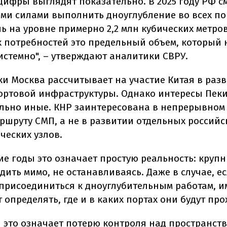
цифры выглядят показательно. В 2025 году РФ с
ми силами выполнить дноуглубление во всех по
ь на уровне примерно 2,2 млн кубических метро
 потребностей это предельный объем, который 
истемно", – утверждают аналитики СВРУ.
ки Москва рассчитывает на участие Китая в раз
ортовой инфраструктуры. Однако интересы Пек
ьно иные. КНР заинтересована в непрерывном
аршруту СМП, а не в развитии отдельных российс
ческих узлов.
е годы это означает простую реальность: крупн
дить мимо, не останавливаясь. Даже в случае, е
 присоединиться к дноуглубительным работам, 
 определять, где и в каких портах они будут про
 это означает потерю контроля над пространст