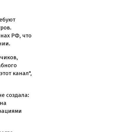
ребуют
ров.
нах РФ, что
нии.
дчиков,
абного
тот канал",
е создала:
 на
арациями