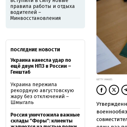
Вступили в силу новые
правила работы и отдыха
водителей –
Минвосстановления
ПОСЛЕДНИЕ НОВОСТИ
Украина нанесла удар по
ещё двум НПЗ в России –
Генштаб
GETTY IMAGES
Украина пережила
рекордную августовскую
жару без отключений –
Шмыгаль
Утвержденн
военнообяз
Россия уничтожила важные
совместите
склады "Форы": клиенты
один раз по
жалуются на пустые полки