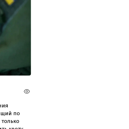
ния
ющий по
 только
ить квоту