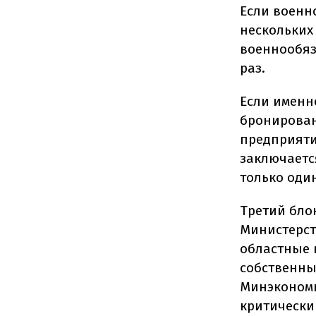
Если военн
нескольких 
военнообяз
раз.
Если именн
бронирован
предприяти
заключаетс
только один
Третий бло
Министерст
областные 
собственны
Минэкономи
критически