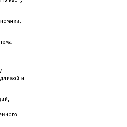
ономики,
стема
у
едливой и
ций,
енного