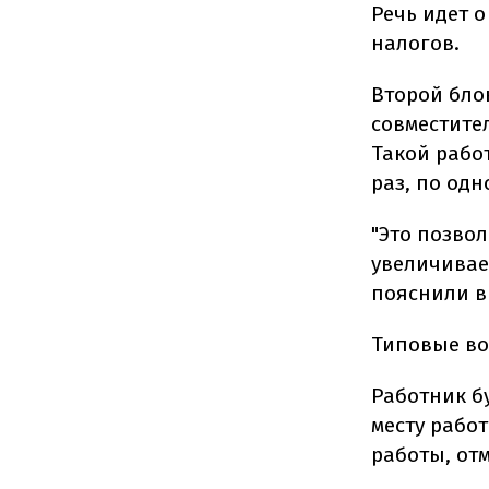
Речь идет о
налогов.
Второй бло
совместите
Такой рабо
раз, по одн
"Это позво
увеличивае
пояснили в
Типовые во
Работник б
месту рабо
работы, отм