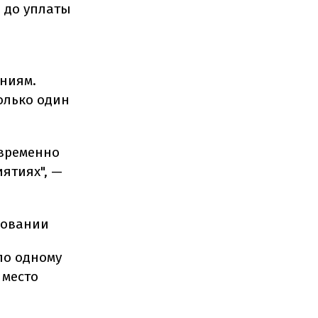
ь до уплаты
аниям.
олько один
овременно
ятиях", —
ровании
по одному
 место