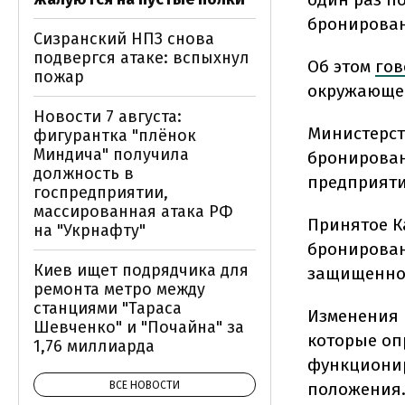
бронирован
Сизранский НПЗ снова
подвергся атаке: вспыхнул
Об этом
гов
пожар
окружающей
Новости 7 августа:
Министерст
фигурантка "плёнок
Миндича" получила
бронирован
должность в
предприяти
госпредприятии,
массированная атака РФ
Принятое К
на "Укрнафту"
бронирован
Киев ищет подрядчика для
защищенной
ремонта метро между
станциями "Тараса
Изменения 
Шевченко" и "Почайна" за
которые оп
1,76 миллиарда
функционир
положения
ВСЕ НОВОСТИ