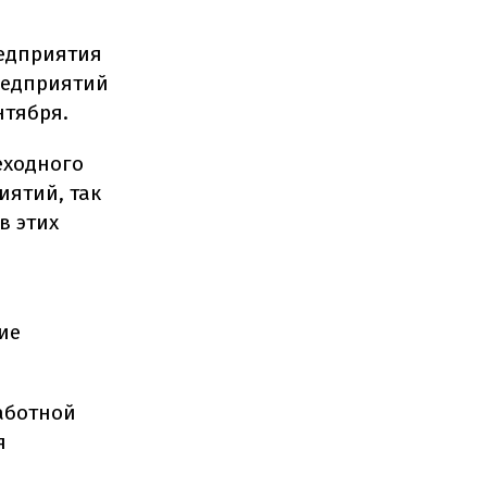
редприятия
редприятий
нтября.
еходного
иятий, так
в этих
ие
аботной
я