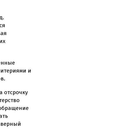
д.
ся
щая
их
енные
ритериями и
в.
а отсрочку
терство
 обращение
ать
оверный