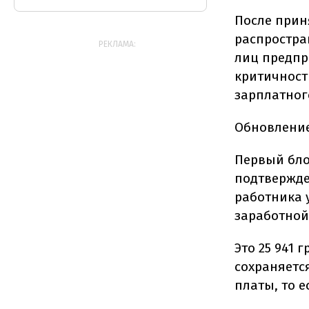
После прин
распростра
РЕКЛАМА:
лиц предпр
критичност
зарплатног
Обновление
Первый бло
подтвержде
работника 
заработной
Это 25 941
сохраняетс
платы, то ес