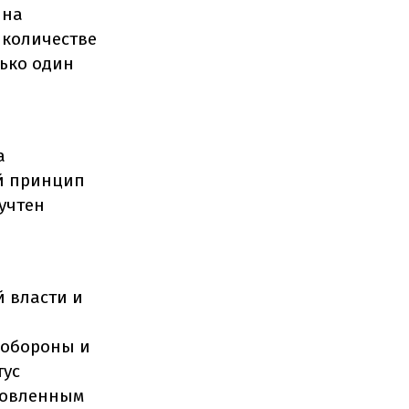
 на
 количестве
ько один
а
ый принцип
учтен
 власти и
нобороны и
тус
новленным