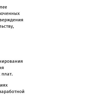
лее
моченных
тверждения
ьству,
онирования
ня
 плат.
риях
 заработной