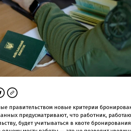
ые правительством новые критерии бронирова
анных предусматривают, что работник, работа
льству, будет учитываться в квоте бронирования
 одному месту работы — это не позволит увелич