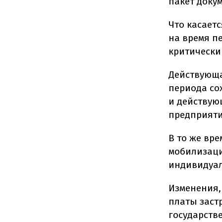
пакет доку
Что касает
на время п
критически
Действующа
периода со
и действую
предприяти
В то же вре
мобилизаци
индивидуал
Изменения,
платы заст
государств