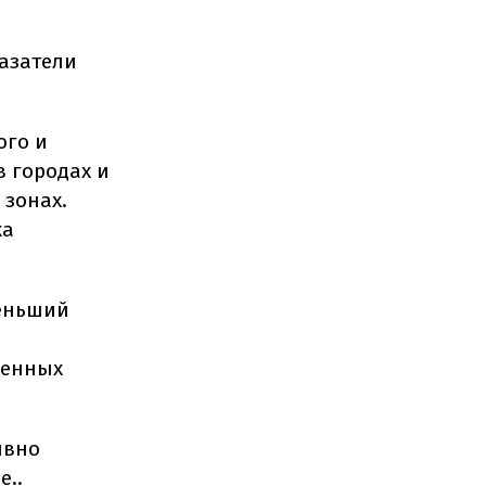
азатели
ого и
в городах и
 зонах.
ка
меньший
ленных
ивно
е..