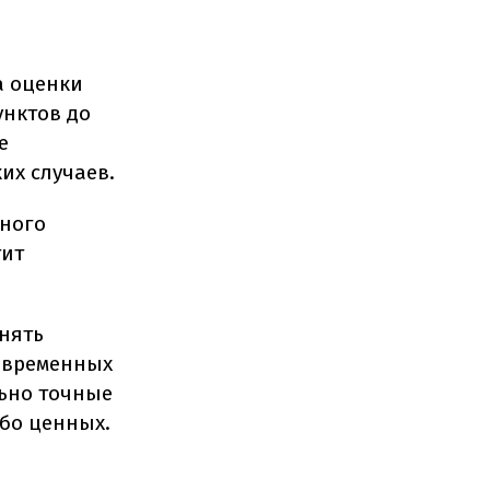
а оценки
унктов до
е
их случаев.
дного
тит
чнять
овременных
льно точные
обо ценных.