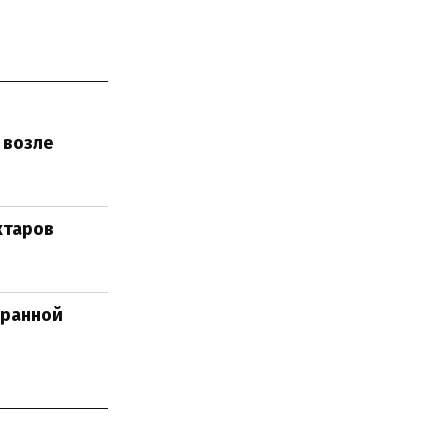
 возле
ктаров
бранной