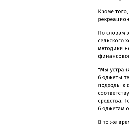
Кроме того
рекреацион
По словам 
сельского 
методики н
финансовой
"Мы устран
бюджеты те
подходы к 
соответств
средства. 
бюджетам ок
В то же вр