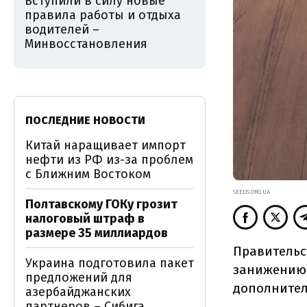
Вступили в силу новые
правила работы и отдыха
водителей –
Минвосстановления
ПОСЛЕДНИЕ НОВОСТИ
Китай наращивает импорт
нефти из РФ из-за проблем
с Ближним Востоком
SEEDS.ORG.UA
Полтавскому ГОКу грозит
налоговый штраф в
размере 35 миллиардов
Правительс
Украина подготовила пакет
занижению 
предложений для
дополнител
азербайджанских
партнеров – Сибига