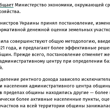
бщает
Министерство экономики, окружающей с
озяйства.
нистров Украины принял постановление, изме
ормативной денежной оценки земельных участко
ила совершенствуют общую методологию, введ
21 года, и предлагают более эффективные реше
бщин. Прежде всего, постановление отменяет ж
 административному центру при определении б
й.
еделение рентного дохода зависело исключител
и населения административного центра общины
и в пределах общины находились другие — более
ически более активные населенные пункты, оц
участков на всей территории общины занижалас