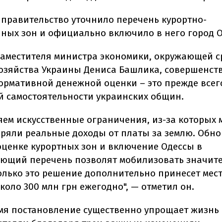
, правительство уточнило перечень курортно-
ных зон и официально включило в него город О
заместителя министра экономики, окружающей с
хозяйства Украины Дениса Башлика, совершенст
ормативной денежной оценки – это прежде всег
 самостоятельности украинских общин.
яем искусственные ограничения, из-за которых 
ряли реальные доходы от платы за землю. Обн
оценке курортных зон и включение Одессы в
ующий перечень позволят мобилизовать значит
Только это решение дополнительно принесет мес
оло 300 млн грн ежегодно", — отметил он.
емя постановление существенно упрощает жизнь 