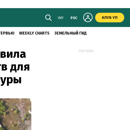
КЛУБ УП
УКР
РОС
ТЕРВЬЮ
WEEKLY CHARTS
ЗЕМЕЛЬНЫЙ ГИД
авила
РЕКЛАМА:
тв для
дуры