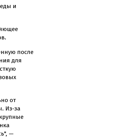
реды и
няющее
в.
енную после
ния для
есткую
азовых
ьно от
. Из-за
 крупные
енка
ь", —