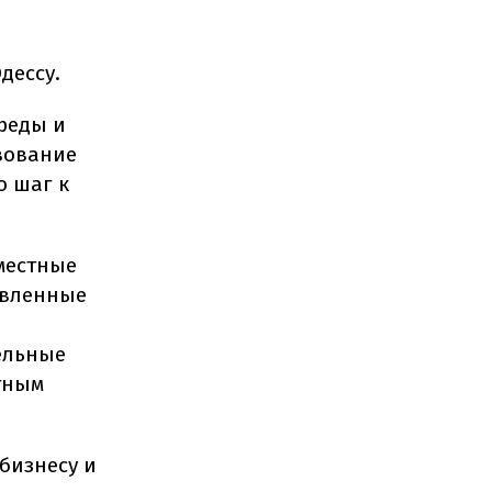
дессу.
реды и
вование
о шаг к
местные
овленные
ельные
тным
бизнесу и