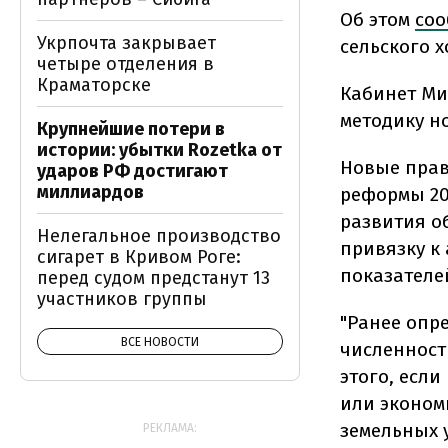
Об этом
соо
Укрпочта закрывает
сельского х
четыре отделения в
Краматорске
Кабинет Ми
методику н
Крупнейшие потери в
истории: убытки Rozetka от
Новые прав
ударов РФ достигают
миллиардов
реформы 20
развития о
Нелегальное производство
привязку к
сигарет в Кривом Роге:
показателе
перед судом предстанут 13
участников группы
"Ранее опр
ВСЕ НОВОСТИ
численност
этого, есл
или эконом
земельных 
РЕКЛАМА: