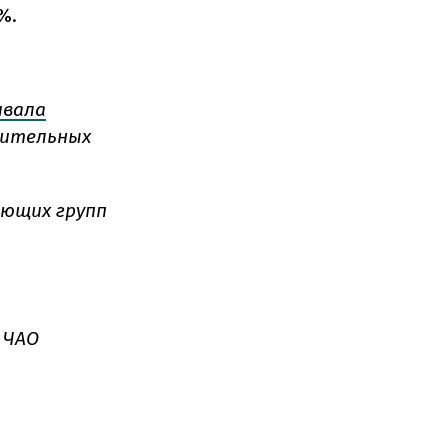
%.
ивала
тительных
ающих групп
 ЧАО