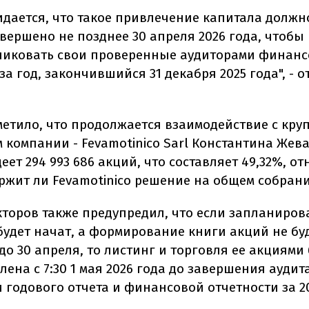
идается, что такое привлечение капитала должн
авершено не позднее 30 апреля 2026 года, чтобы
ликовать свои проверенные аудиторами финан
за год, закончившийся 31 декабря 2025 года", - о
.
тметило, что продолжается взаимодействие с кр
 компании - Fevamotinico Sarl Константина Жева
еет 294 993 686 акций, что составляет 49,32%, о
ержит ли Fevamotinico решение на общем собран
кторов также предупредил, что если запланиро
 будет начат, а формирование книги акций не бу
о 30 апреля, то листинг и торговля ее акциями 
ена с 7:30 1 мая 2026 года до завершения аудит
 годового отчета и финансовой отчетности за 20