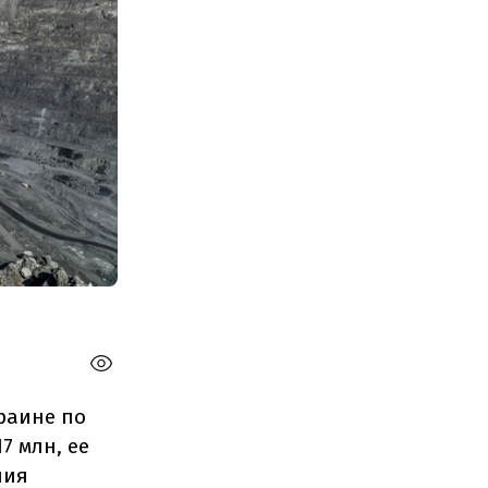
раине по
7 млн, ее
ния