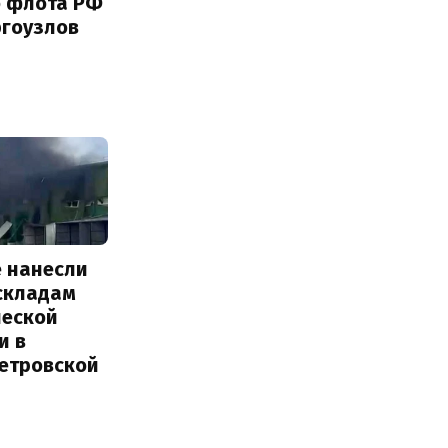
о флота РФ
ргоузлов
е нанесли
 складам
ческой
и в
етровской