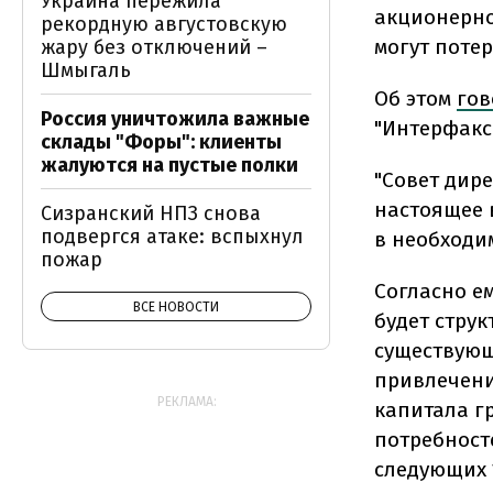
Украина пережила
акционерно
рекордную августовскую
могут поте
жару без отключений –
Шмыгаль
Об этом
гов
Россия уничтожила важные
"Интерфакс
склады "Форы": клиенты
жалуются на пустые полки
"Совет дир
настоящее 
Сизранский НПЗ снова
подвергся атаке: вспыхнул
в необходим
пожар
Согласно е
ВСЕ НОВОСТИ
будет стру
существующ
привлечени
РЕКЛАМА:
капитала г
потребност
следующих 