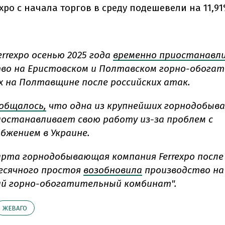
xpo с начала торгов в среду подешевели на 11,91
rrexpo осенью 2025 года
временно приостанавл
во на Еристовском и Полтавском горно-обога
 на Полтавщине после российских атак.
общалось,
что одна из крупнейших горнодобыв
риостанавливает свою работу из-за проблем с
бжением в Украине.
арта горнодобывающая компания Ferrexpo после
сячного простоя
возобновила
производство на
й горно-обогатительный комбинат".
ЖЕВАГО