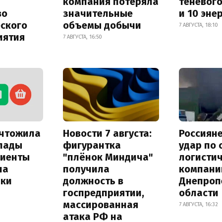
компания потеряла
теневог
во
значительные
и 10 эне
еского
объемы добычи
7 АВГУСТА, 18:10
иятия
7 АВГУСТА, 16:50
ичтожила
Новости 7 августа:
Россиян
лады
фигурантка
удар по
лиенты
"плёнок Миндича"
логисти
на
получила
компани
лки
должность в
Днепроп
госпредприятии,
области
массированная
7 АВГУСТА, 16:32
атака РФ на