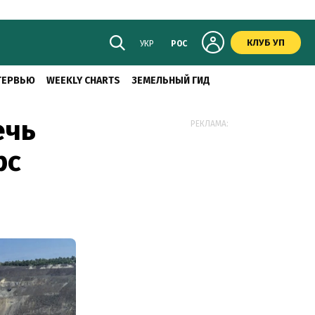
КЛУБ УП
УКР
РОС
ТЕРВЬЮ
WEEKLY CHARTS
ЗЕМЕЛЬНЫЙ ГИД
ечь
РЕКЛАМА:
рс