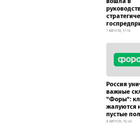
вошла в
руководст
стратегич
госпредпр
7 АВГУСТА, 17:10
Россия ун
важные ск
"Форы": к
жалуются 
пустые по
8 АВГУСТА, 10:40