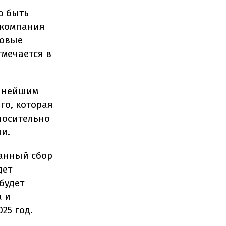
о быть
 компания
совые
тмечается в
упнейшим
го, которая
тносительно
ии.
ванный сбор
дет
будет
а и
25 год.