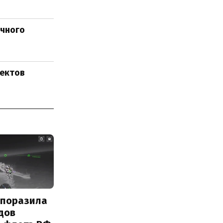
ячного
ъектов
 поразила
дов