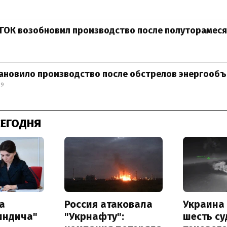
ГОК возобновил производство после полуторамес
тановило производство после обстрелов энергооб
29
СЕГОДНЯ
а
Россия атаковала
Украина
индича"
"Укрнафту":
шесть су