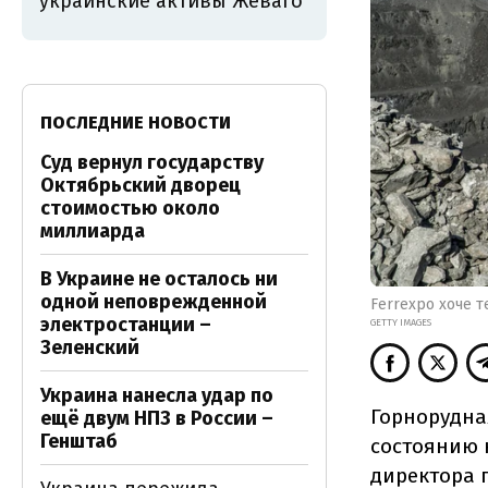
украинские активы Жеваго
ПОСЛЕДНИЕ НОВОСТИ
Суд вернул государству
Октябрьский дворец
стоимостью около
миллиарда
В Украине не осталось ни
одной неповрежденной
Ferrexpo хоче т
электростанции –
GETTY IMAGES
Зеленский
Украина нанесла удар по
Горнорудна
ещё двум НПЗ в России –
Генштаб
состоянию 
директора 