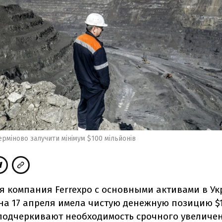
ерміново залучити мінімум $100 мільйонів
я компания Ferrexpo с основными активами в Ук
на 17 апреля имела чистую денежную позицию $1
подчеркивают необходимость срочного увеличе