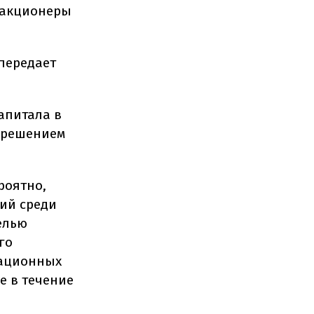
о акционеры
 передает
апитала в
 решением
роятно,
ций среди
елью
го
рационных
е в течение