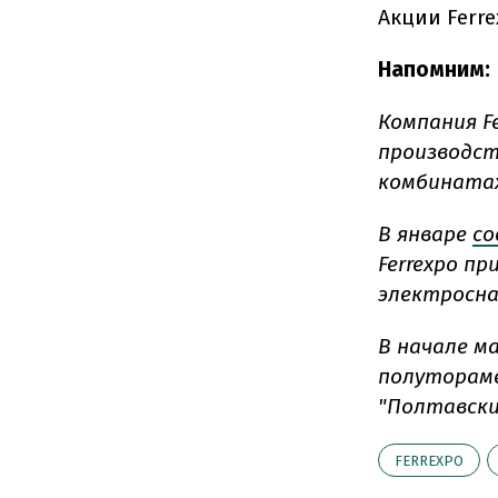
Акции Ferre
Напомним:
Компания Fe
производст
комбинатах
В январе
со
Ferrexpo п
электросна
В начале м
полутораме
"Полтавски
FERREXPO