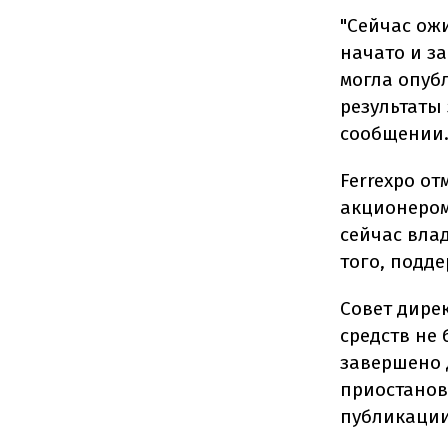
"Сейчас ож
начато и з
могла опуб
результаты 
сообщении
Ferrexpo о
акционером
сейчас влад
того, подд
Совет дире
средств не
завершено д
приостановл
публикации