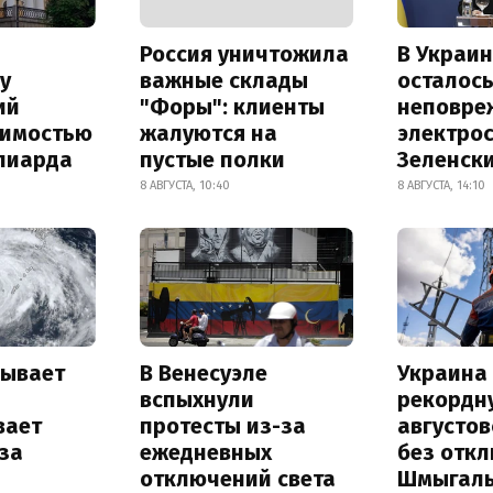
Россия уничтожила
В Украин
у
важные склады
осталось
ий
"Форы": клиенты
неповре
оимостью
жалуются на
электро
лиарда
пустые полки
Зеленск
8 АВГУСТА, 10:40
8 АВГУСТА, 14:10
рывает
В Венесуэле
Украина
и
вспыхнули
рекордн
вает
протесты из-за
августо
за
ежедневных
без отк
отключений света
Шмыгал