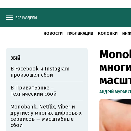
ВСЕ РАЗДЕЛЫ
НОВОСТИ
ПУБЛИКАЦИИ
КОЛОНКИ
ИНФ
Monob
ЗБІЙ
многи
В Facebook и Instagram
произошел сбой
масш
В ПриватБанке –
АНДРІЙ МУРАВ
технический сбой
Monobank, Netflix, Viber и
другие: у многих цифровых
сервисов — масштабные
сбои