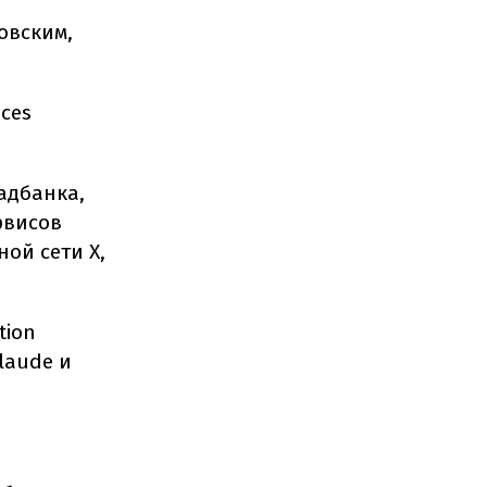
овским,
ces
адбанка,
рвисов
ной сети X,
tion
laude и