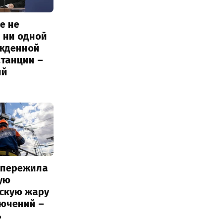
е не
 ни одной
жденной
станции –
ий
 пережила
ую
вскую жару
лючений –
ь