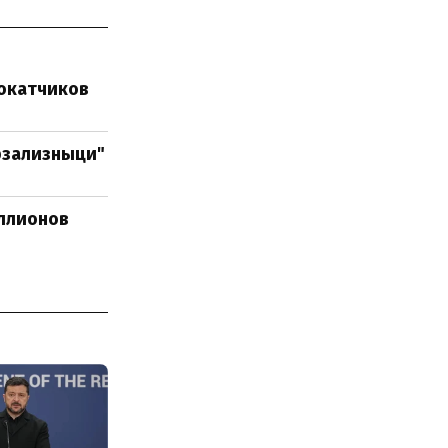
мокатчиков
рзализныци"
иллионов