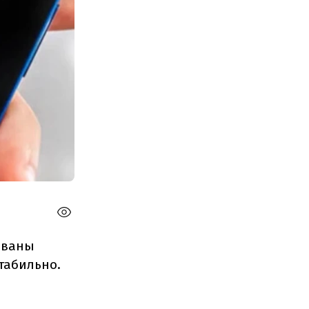
ованы
табильно.