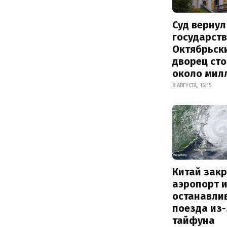
Суд вернул
государств
Октябрьск
дворец ст
около мил
8 АВГУСТА, 15:15
Китай зак
аэропорт 
останавли
поезда из-
тайфуна