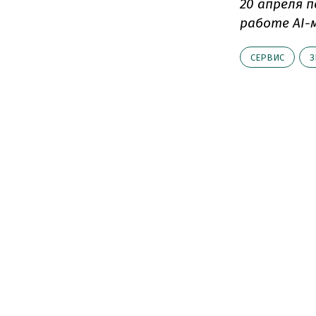
20 апреля 
работе AI-м
СЕРВИС
З