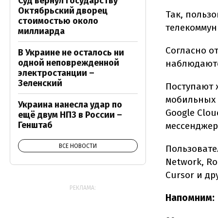
Суд вернул государству
Октябрьский дворец
Так, польз
стоимостью около
телекоммун
миллиарда
Согласно от
В Украине не осталось ни
одной неповрежденной
наблюдают
электростанции –
Зеленский
Поступают 
мобильных 
Украина нанесла удар по
Google Cloud
ещё двум НПЗ в России –
Генштаб
мессенджера 
ВСЕ НОВОСТИ
Пользовате
Network, Ro
Cursor и др
РЕКЛАМА:
Напомним: