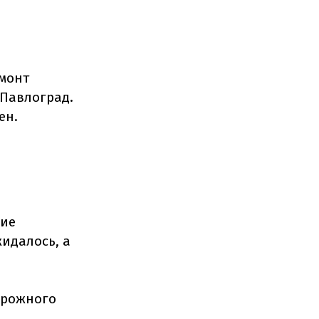
емонт
 Павлоград.
ен.
ние
идалось, а
орожного