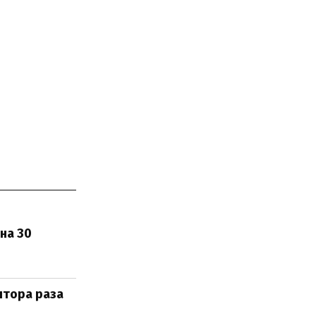
на 30
лтора раза