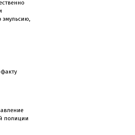
щественно
и
ю эмульсию,
 факту
равление
ой полиции