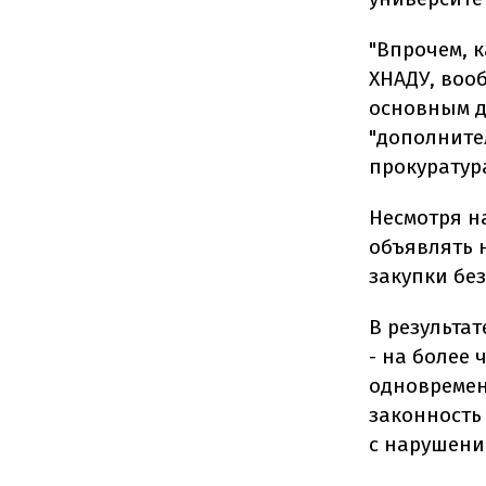
"Впрочем, 
ХНАДУ, воо
основным д
"дополнител
прокуратур
Несмотря н
объявлять 
закупки бе
В результа
- на более
одновремен
законность
с нарушени