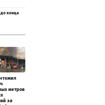
 до конца
ичтожил
яч
ных метров
их
ий за