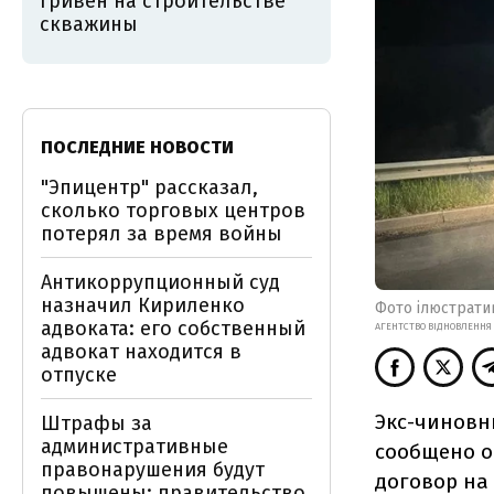
гривен на строительстве
скважины
ПОСЛЕДНИЕ НОВОСТИ
"Эпицентр" рассказал,
сколько торговых центров
потерял за время войны
Антикоррупционный суд
назначил Кириленко
Фото ілюстрати
адвоката: его собственный
АГЕНТСТВО ВІДНОВЛЕННЯ
адвокат находится в
отпуске
Экс-чиновн
Штрафы за
административные
сообщено о
правонарушения будут
договор на
повышены: правительство