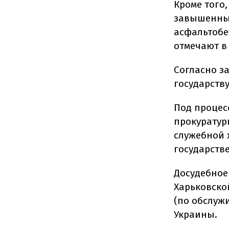
Кроме того
завышенные
асфальтобе
отмечают в
Согласно з
государству
Под процес
прокуратур
служебной 
государств
Досудебное
Харьковско
(по обслуж
Украины.