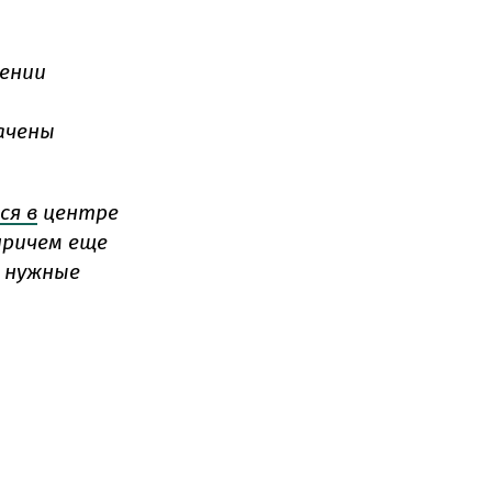
ении
ачены
ся в
центре
причем еще
 нужные