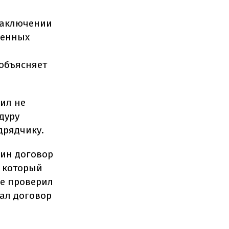
 заключении
ренных
 объясняет
ил не
дуру
дрядчику.
дин договор
, который
не проверил
ал договор