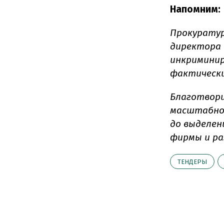
Напомним:
Прокурату
директора 
инкримини
фактически
Благотвори
масштабной
до выделен
фирмы и ра
ТЕНДЕРЫ