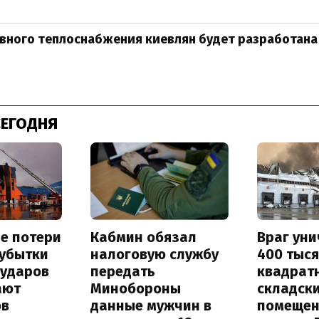
вного теплоснабжения киевлян будет разработана
СЕГОДНЯ
е потери
Кабмин обязал
Враг ун
 убытки
налоговую службу
400 тыс
 ударов
передать
квадрат
ают
Минобороны
складск
ов
данные мужчин в
помещен