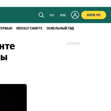
КЛУБ УП
УКР
РОС
ТЕРВЬЮ
WEEKLY CHARTS
ЗЕМЕЛЬНЫЙ ГИД
нте
РЕКЛАМА:
бы