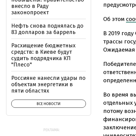
предусмотр
внесло в Раду
законопроект
Об этом
соо
Нефть снова поднялась до
83 долларов за баррель
В 2019 год
трассы гос
Расхищение бюджетных
Ожидаемая 
средств: в Киеве будут
судить подрядчика КП
Победителе
"Плесо"
ответствен
Россияне нанесли удары по
определенн
объектам энергетики в
пяти областях
Во время в
отдельных 
ВСЕ НОВОСТИ
потому воз
финансиров
заключение
РЕКЛАМА:
университе