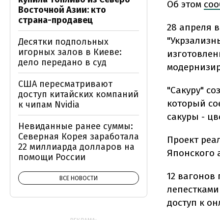
Об этом
со
Восточной Азии: кто
страна-продавец
28 апреля 
"Укрзализны
Десятки подпольных
игорных залов в Киеве:
изготовленн
дело передано в суд
модернизир
США пересматривают
"Сакуру" со
доступ китайских компаний
который со
к чипам Nvidia
сакуры - цв
Невиданные ранее суммы:
Северная Корея заработала
Проект реа
22 миллиарда долларов на
Японского 
помощи России
12 вагонов
ВСЕ НОВОСТИ
лепестками
доступ к он