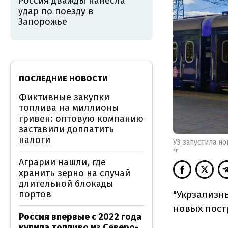
Россия дважды нанесла
удар по поезду в
Запорожье
ПОСЛЕДНИЕ НОВОСТИ
Фиктивные закупки
топлива на миллионы
гривен: оптовую компанию
заставили доплатить
налоги
УЗ запустила но
ЕП
Аграрии нашли, где
хранить зерно на случай
длительной блокады
"Укрзализн
портов
новых пост
Россия впервые с 2022 года
купила топливо из Северо-