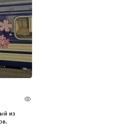
ный из
ов.