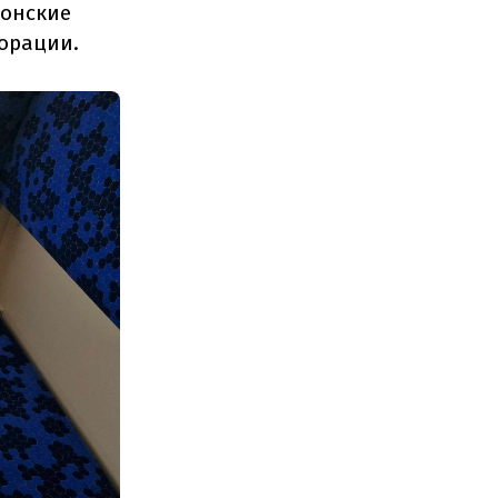
понские
орации.