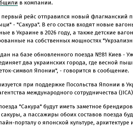
общили
в компании.
в первый рейс отправился новый флагманский п
ци" - "Сакура". В его состав входят новые вагон
ые в Украине в 2026 году, а также детские ваго
ованные на собственных мощностях "Укрзализн
здан на базе обновленного поезда №81 Киев - У
единяет два украинских города, где весной пыш
еток-символ Японии", - говорится в сообщение.
лизуется при поддержке Посольства Японии в Ук
агентства международного сотрудничества (JICA)
 поезда "Сакура" будут иметь заметное брендиро
 сакуры, а пассажиры обоих составов поезда буд
лайн-порталу о японской культуре, архитектуре и