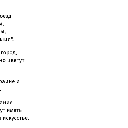
оезд
ы,
ны,
ыци".
жгород,
но цветут
раине и
.
вание
ут иметь
 искусстве.