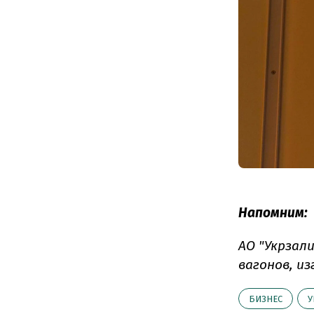
Напомним:
АО "Укрзал
вагонов, из
БИЗНЕС
У