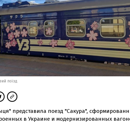
вий поїзд
ыця" представила поезд "Сакура", сформирован
роенных в Украине и модернизированных вагон