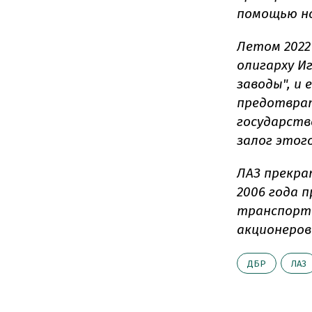
помощью но
Летом 2022
олигарху И
заводы", и
предотврат
государств
залог этог
ЛАЗ прекрат
2006 года 
транспорта
акционеров
ДБР
ЛАЗ