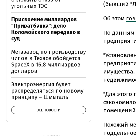
(бывший "Л
угольных ТЭС
Об этом
гов
Присвоение миллиардов
"Приватбанка": дело
Коломойского передано в
По данным 
суд
предприятия
Мегазавод по производству
"Установлен
чипов в Техасе обойдется
предприяти
SpaceX в 16,8 миллиардов
долларов
имущества.
недвижимос
Электроэнергия будет
распределяться по новому
"Для этого
принципу – Шмыгаль
сэкономило
помещений 
ВСЕ НОВОСТИ
Похожий мех
поддельное