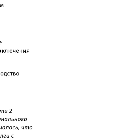
ым
е
заключения
водство
ти 2
унального
чалось, что
лги с