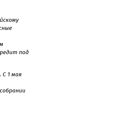
ийскому
сные
им
кредит под
 С 1 мая
 собрании