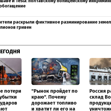
шаве и Tesla: полтавскому полицейскому инкрими
 обогащение
ители раскрыли фиктивное разминирование земел
лионов гривен
СЕГОДНЯ
е потери
"Рынок пройдет по
Россия 
 убытки
краю". Почему
склад Bo
 ударов
дорожает топливо
продукц
ают
и хватит ли его на
уничтож