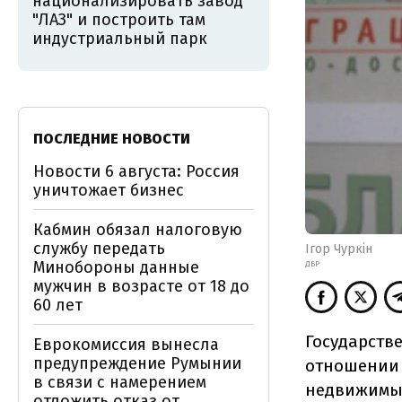
национализировать завод
"ЛАЗ" и построить там
индустриальный парк
ПОСЛЕДНИЕ НОВОСТИ
Новости 6 августа: Россия
уничтожает бизнес
Кабмин обязал налоговую
службу передать
Ігор Чуркін
Минобороны данные
ДБР
мужчин в возрасте от 18 до
60 лет
Государств
Еврокомиссия вынесла
предупреждение Румынии
отношении 
в связи с намерением
недвижимым
отложить отказ от