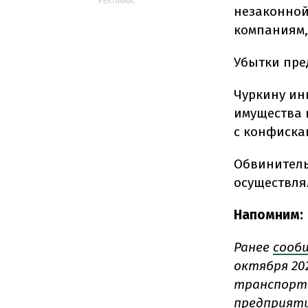
РЕКЛАМА:
незаконной
компаниям,
Убытки пре
Чуркину ин
имущества в
с конфиска
Обвинитель
осуществля
Напомним:
Ранее
сооб
октября 20
транспорта
предприяти