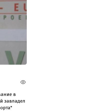
вание в
й завладел
орта"