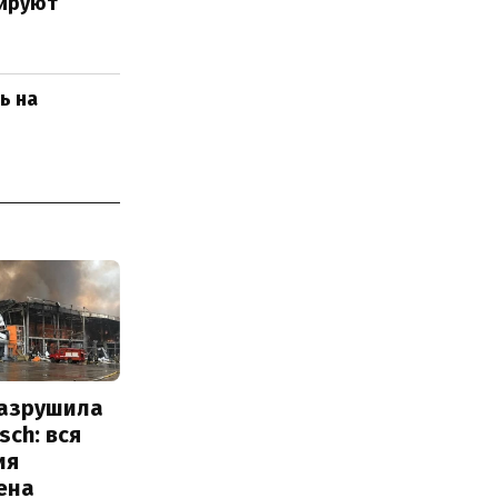
нируют
ь на
разрушила
sch: вся
ия
ена