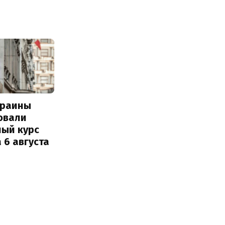
краины
овали
ный курс
 6 августа