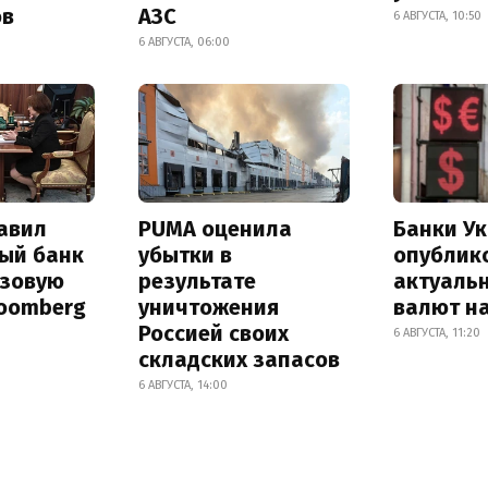
ов
АЗС
6 АВГУСТА, 10:50
6 АВГУСТА, 06:00
авил
PUMA оценила
Банки У
ый банк
убытки в
опублик
азовую
результате
актуаль
loomberg
уничтожения
валют на
Россией своих
6 АВГУСТА, 11:20
складских запасов
6 АВГУСТА, 14:00