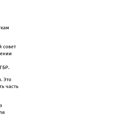
ткам
 совет
дении
ГБР.
. Это
ть часть
з
ля