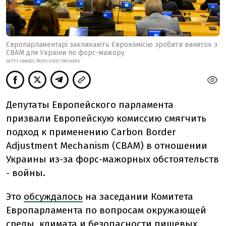
Європарламентарі закликають Єврокомісію зробити виняток з
CBAM для України по форс-мажору
GETTY IMAGES, ФОТО ІЛЮСТРАТИВНЕ
Депутаты Европейского парламента
призвали Европейскую комиссию смягчить
подход к применению Carbon Border
Adjustment Mechanism (CBAM) в отношении
Украины из-за форс-мажорных обстоятельств
- войны.
Это
обсуждалось
на заседании Комитета
Европарламента по вопросам окружающей
среды, климата и безопасности пищевых