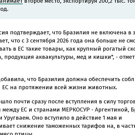
анимает
второе место, экспортируя 200,2 тыс. т
год.
сия подтверждает, что Бразилия не включена в э
ает, что с 3 сентября 2026 года она больше не см
ать в ЕС такие товары, как крупный рогатый ск
, продукция аквакультуры, мед и кишки", - отме
добавила, что Бразилия должна обеспечить соб
 ЕС на протяжении всей жизни животных.
ошло почти сразу после вступления в силу торго
 между ЕС и странами МЕРКОСУР - Аргентиной, Б
 Уругваем. Оно вступило в действие 1 мая и
ивает снижение таможенных тарифов на, в част
 мясо птицы.