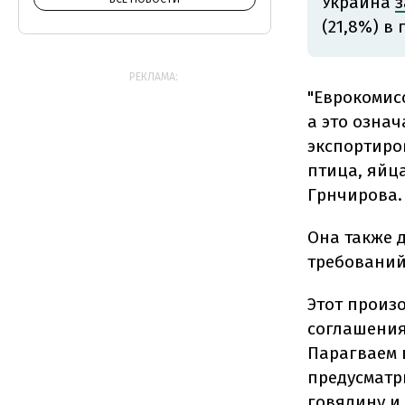
Украина
з
(21,8%) в 
РЕКЛАМА:
"Еврокомис
а это означ
экспортиров
птица, яйца
Грнчирова.
Она также 
требований
Этот произ
соглашения
Парагваем и
предусматр
говядину и