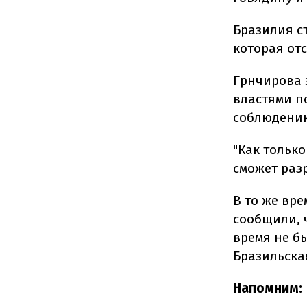
Бразилия с
которая отс
Грнчирова 
властями п
соблюдению
"Как тольк
сможет разр
В то же вр
сообщили, 
время не б
Бразильска
Напомним: