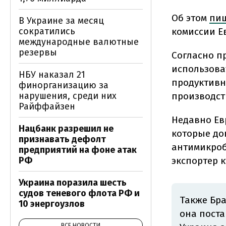
Об этом
пи
В Украине за месяц
комиссии Е
сократились
международные валютные
резервы
Согласно п
использова
НБУ наказал 21
продуктивн
финорганизацию за
производст
нарушения, среди них
Райффайзен
Недавно Ев
Нацбанк разрешил не
которые до
признавать дефолт
антимикроб
предприятий на фоне атак
экспортер к
РФ
Украина поразила шесть
судов теневого флота РФ и
Также Бра
10 энергоузлов
она поста
ВСЕ НОВОСТИ