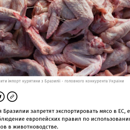
ти імпорт курятини з Бразилії - головного конкурента України
я Бразилии запретят экспортировать мясо в ЕС, 
блюдение европейских правил по использован
ов в животноводстве.