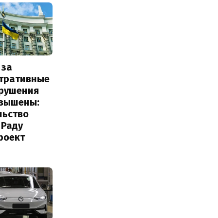
 за
тративные
рушения
овышены:
льство
 Раду
роект