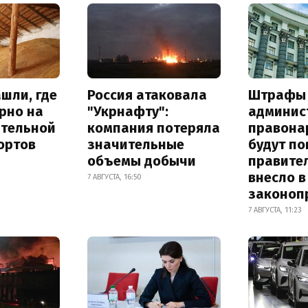
шли, где
Россия атаковала
Штрафы
рно на
"Укрнафту":
админис
ительной
компания потеряла
правона
ортов
значительные
будут п
объемы добычи
правите
внесло в
7 АВГУСТА, 16:50
законоп
7 АВГУСТА, 11:23