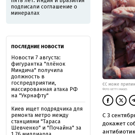
пять лет: Индия и Бразилия
подписали соглашение о
минералах
ПОСЛЕДНИЕ НОВОСТИ
Новости 7 августа:
фигурантка "плёнок
Миндича" получила
должность в
госпредприятии,
ЄС може припини
массированная атака РФ
ФОТО: GETTY IMAGES
на "Укрнафту"
Киев ищет подрядчика для
С 3 сентябр
ремонта метро между
станциями "Тараса
докажет со
Шевченко" и "Почайна" за
антибиотик
1,76 миллиарда