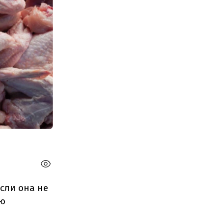
если она не
ию