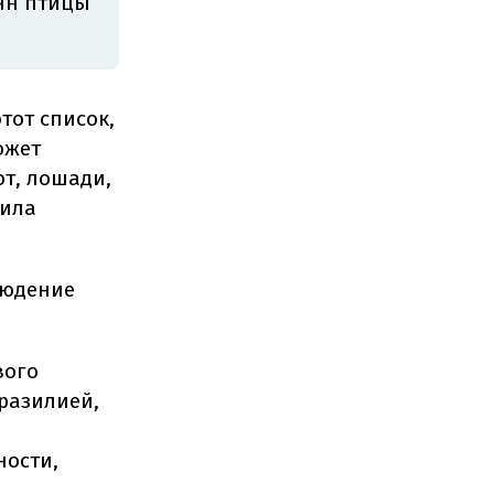
онн птицы
тот список,
ожет
от, лошади,
тила
людение
вого
разилией,
ности,