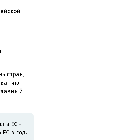
пейской
я
ь стран,
ованию
 главный
 в ЕС -
 ЕС в год.