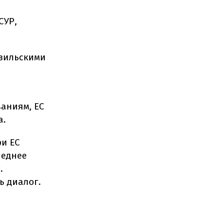
СУР,
азильскими
ваниям, ЕС
а.
ри ЕС
леднее
.
ь диалог.