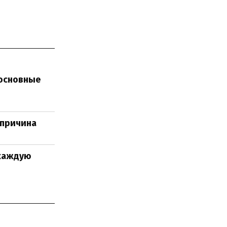
 основные
 причина
 каждую