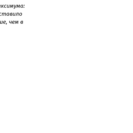
аксимума:
оставило
ше, чем в