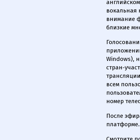
английском
вокальная 
внимание ф
близкие мн
Голосовани
приложении 
Windows), н
стран-учас
трансляции
всем польз
пользовате
номер теле
После эфир
платформе.
Смотрите п