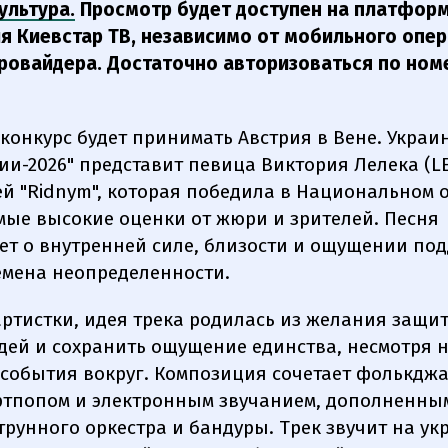
ультура.
Просмотр будет доступен на платформ
я Киевстар ТВ, независимо от мобильного опер
ровайдера. Достаточно авторизоваться по ном
 конкурс будет принимать Австрия в Вене. Украи
ии-2026" представит певица Виктория Лелека (LE
й "Ridnym", которая победила в Национальном о
мые высокие оценки от жюри и зрителей. Песня
ет о внутренней силе, близости и ощущении по
емена неопределенности.
артистки, идея трека родилась из желания защи
дей и сохранить ощущение единства, несмотря 
события вокруг. Композиция сочетает фолькдж
ртпопом и электронным звучанием, дополненны
трунного оркестра и бандуры. Трек звучит на ук