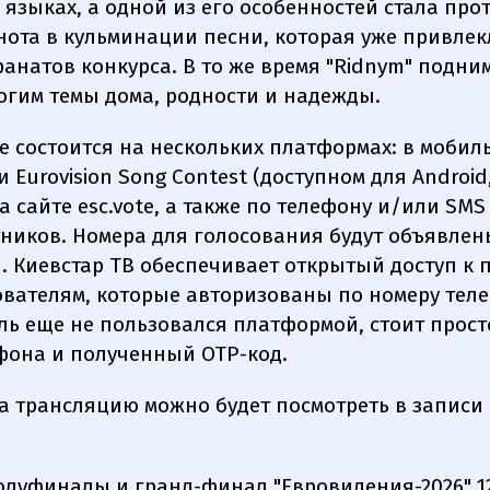
 языках, а одной из его особенностей стала пр
нота в кульминации песни, которая уже привлек
анатов конкурса. В то же время "Ridnym" подни
огим темы дома, родности и надежды.
е состоится на нескольких платформах: в мобил
Eurovision Song Contest (доступном для Android,
а сайте esc.vote, а также по телефону и/или SMS 
тников. Номера для голосования будут объявлен
. Киевстар ТВ обеспечивает открытый доступ к 
ователям, которые авторизованы по номеру теле
ль еще не пользовался платформой, стоит прост
фона и полученный OTP-код.
а трансляцию можно будет посмотреть в записи
олуфиналы и гранд-финал "Евровидения-2026" 12,