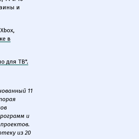
раины и
Xbox,
ке в
но
для ТВ".
нованный 11
торая
сов
программ и
 проектов.
теку из 20