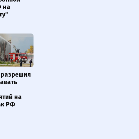
Ф на
ту"
 разрешил
навать
ятий на
ак РФ