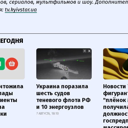
ов, сериалов, мультфильмов и шоу. Дополните
я:
tv.
kyivstar.ua
СЕГОДНЯ
ичтожила
Украина поразила
Новости 
лады
шесть судов
фигуран
лиенты
теневого флота РФ
"плёнок
на
и 10 энергоузлов
получил
лки
должнос
7 АВГУСТА, 18:10
госпред
массиро