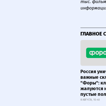
тыс. фильм
информаци
ГЛАВНОЕ 
Россия ун
важные ск
"Форы": к
жалуются 
пустые по
8 АВГУСТА, 10:40