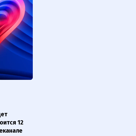
дет
оится 12
леканале