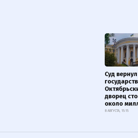
Суд вернул
государств
Октябрьск
дворец ст
около мил
8 АВГУСТА, 15:15