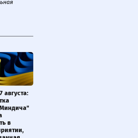
льная
7 августа:
тка
 Миндича"
а
ть в
приятии,
ванная