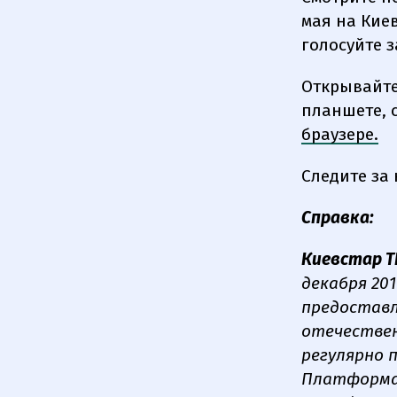
мая на Кие
голосуйте 
Открывайте 
планшете, 
браузере.
Следите за
Справка:
Киевстар Т
декабря 20
предоставл
отечествен
регулярно 
Платформа 