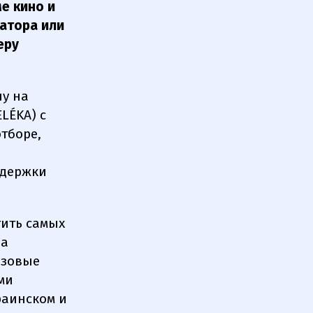
е кино и
атора или
еру
ну на
LÉKA) с
тборе,
ддержки
тить самых
на
азовые
ми
раинском и