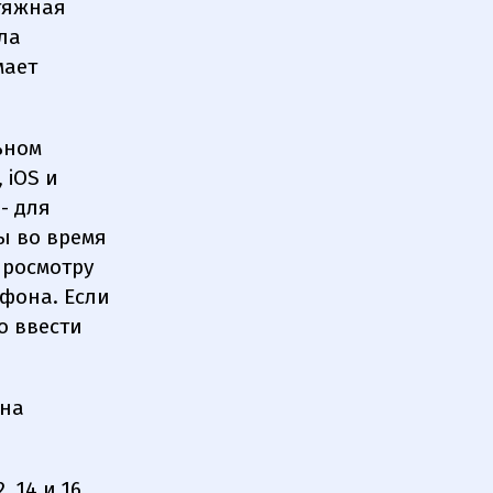
отяжная
ла
мает
ьном
 iOS и
- для
ы во время
просмотру
фона. Если
о ввести
 на
 14 и 16