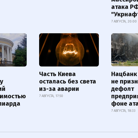
атака Р
"Укрнаф
7 АВГУСТА, 20:00
Часть Киева
Нацбанк
у
осталась без света
не приз
ий
из-за аварии
дефолт
оимостью
предпри
7 АВГУСТА, 17:50
лиарда
фоне ат
7 АВГУСТА, 18:33