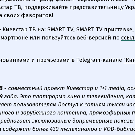
встар ТВ, поддерживайте представительницу Ук
за своих фаворитов!
Киевстар ТВ на: SMART TV, SMART TV приставке, 
смартфоне или пользуйтесь веб-версией по
ссыл
 новинками и премьерами в Telegram-канале
"Ки
В
- совместный проект Киевстар и 1+1 media, ос
19 года. Это платформа кино и телевидения, ко
яет пользователям доступ к сотням тысяч ча
ного и зарубежного контента, прямоэфирных 
предлагает эксклюзивные допремьерные показы
содержит более 430 телеканалов и VOD-библио