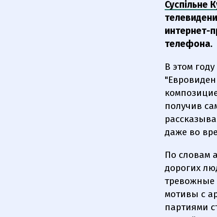
Суспільне К
телевидени
интернет-п
телефона.
В этом году
"Евровиден
композицие
получив са
рассказыва
даже во вр
По словам 
дорогих лю
тревожные 
мотивы с а
партиями с