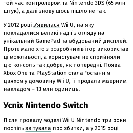
той час контролером та Nintendo 3DS (65 млн
штук), а далі знову щось пішло не так.
У 2012 році
з'явилася
Wii U, на яку
покладалися великі надії з огляду на
унікальний GamePad та вбудований дисплей.
Проте мало хто з розробників ігор використав
ці можливості, а користувачі не сприйняли
цю консоль так добре, як попередні. Поява
Xbox One та PlayStation стала "останнім
цвяхом у домовину Wii U, її
продали
мізерним
накладом – 13 млн одиниць.
Успіх Nintendo Switch
Після провалу моделі Wii U Nintendo три роки
поспіль
звітувала
про збитки, а у 2015 році