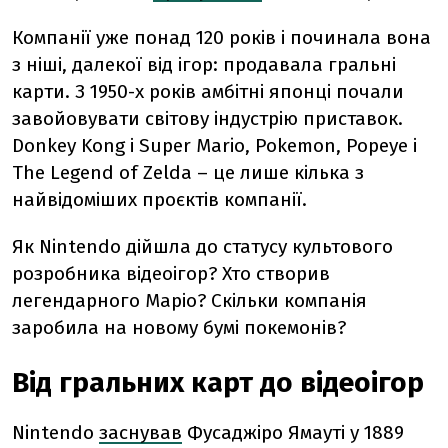
Компанії уже понад 120 років і починала вона
з ніші, далекої від ігор: продавала гральні
карти. З 1950-х років амбітні японці почали
завойовувати світову індустрію приставок.
Donkey Kong і Super Mario, Pokemon, Popeye і
The Legend of Zelda – це лише кілька з
найвідоміших проєктів компанії.
Як Nintendo дійшла до статусу культового
розробника відеоігор? Хто створив
легендарного Маріо? Скільки компанія
заробила на новому бумі покемонів?
Від гральних карт до відеоігор
Nintendo
заснував
Фусаджіро Ямауті у 1889