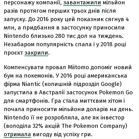
персонажу компанії,
завантажили
мільйон
разів протягом перших трьох днів після
запуску. До 2016 року цей показник сягнув 4
млн, а придбання в застосунку приносили
Nintendo близько 280 тис дол на тиждень.
Незабаром популярність спала і у 2018 році
проєкт
закрили
.
Компенсувати провал Miitomo допоміг новий
бум на покемонів. У 2016 році американська
фірма Niantic (колишній підрозділ Google)
запустила в Австралії застосунок Pokemon Go
для смартфонів. Гра стала миттєвим хітом і
почала приносити мільйони доларів на день.
Nintendo її не розробляла, але як інвестор
(володіла 32% акцій The Pokemon Company)
отримала
вигоду від успіху гри.