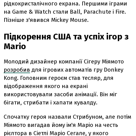
рідкокристалічного екрана. Першими іграми
на Game & Watch стали Ball, Parachute і Fire.
Пізніше з'явився Mickey Mouse.
Підкорення США та успіх ігор з
Mario
Молодий дизайнер компанії Сігеру Міямото
розробив
для ігрових автоматів гру Donkey
Kong. Головним героєм став тесляр, для
відображення якого на екрані
використовували засоби анімації. Він міг
бігати, стрибати і хапати кувалду.
Спочатку героя назвали Стрибуном, але потім
Міямото вигадав йому ім'я Маріо на честь
рієлтора в Сіетлі Маріо Сегале, у якого