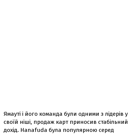
Ямауті і його команда були одними з лідерів у
своїй ніші, продаж карт приносив стабільний
дохід. Hanafuda була популярною серед