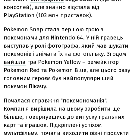
консолей), але значно відстала від
PlayStation (103 млн приставок).
Pokemon Snap стала першою грою з
покемонами для Nintendo 64. У ній гравець
виступав у ролі фотографа, який мав шукати
покемонів і знімати їх на фотоплівку. Згодом
вийшла
гра Pokemon Yellow – ремейк ігор
Pokemon Red та Pokemon Blue, але цього разу
головним героєм був найпопулярніший
покемон Пікачу.
Почалася справжня "покемономанія".
Компанія вирішила на цьому заробити ще
більше, повернувшись до випуску гральних
карт та іграшок. Підкріплені успіхом
мультфільму, почали виходити різні продукти