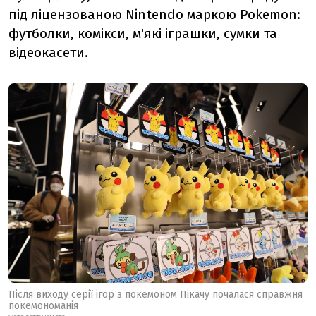
під ліцензованою Nintendo маркою Pokemon:
футболки, комікси, м'які іграшки, сумки та
відеокасети.
Після виходу серії ігор з покемоном Пікачу почалася справжня
покемономанія