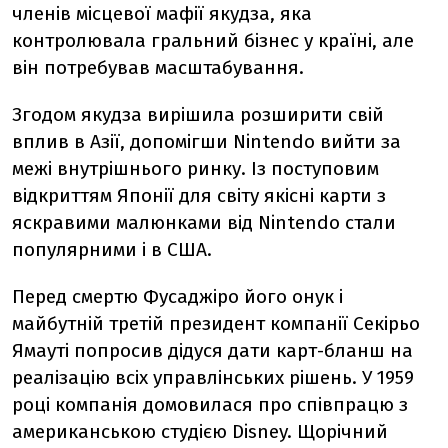
членів місцевої мафії якудза, яка
контролювала гральний бізнес у країні, але
він потребував масштабування.
Згодом якудза вирішила розширити свій
вплив в Азії, допомігши Nintendo вийти за
межі внутрішнього ринку. Із поступовим
відкриттям Японії для світу якісні карти з
яскравими малюнками від Nintendo стали
популярними і в США.
Перед смертю Фусаджіро його онук і
майбутній третій президент компанії Секірьо
Ямауті попросив дідуся дати карт-бланш на
реалізацію всіх управлінських рішень. У 1959
році компанія домовилася про співпрацю з
американською студією Disney. Щорічний