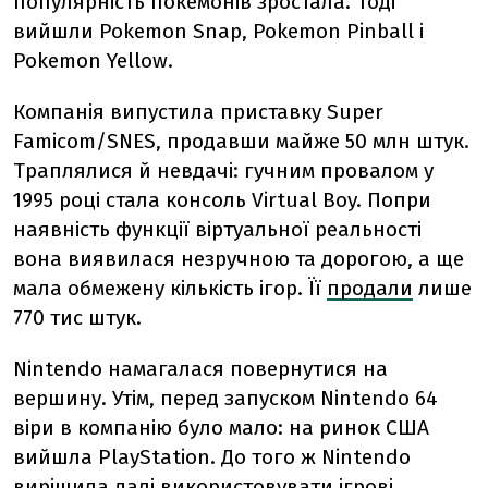
популярність покемонів зростала. Тоді
вийшли Pokemon Snap, Pokemon Pinball і
Pokemon Yellow.
Компанія випустила приставку Super
Famicom/SNES, продавши майже 50 млн штук.
Траплялися й невдачі: гучним провалом у
1995 році стала консоль Virtual Boy. Попри
наявність функції віртуальної реальності
вона виявилася незручною та дорогою, а ще
мала обмежену кількість ігор. Її
продали
лише
770 тис штук.
Nintendo намагалася повернутися на
вершину. Утім, перед запуском Nintendo 64
віри в компанію було мало: на ринок США
вийшла PlayStation. До того ж Nintendo
вирішила далі використовувати ігрові