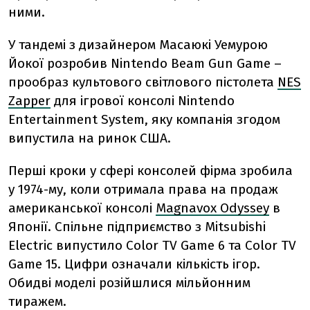
ними.
У тандемі з дизайнером Масаюкі Уемурою
Йокої розробив Nintendo Beam Gun Game –
прообраз культового світлового пістолета
NES
Zapper
для ігрової консолі Nintendo
Entertainment System, яку компанія згодом
випустила на ринок США.
Перші кроки у сфері консолей фірма зробила
у 1974-му, коли отримала права на продаж
американської консолі
Magnavox Odyssey
в
Японії. Спільне підприємство з Mitsubishi
Electric випустило Color TV Game 6 та Color TV
Game 15. Цифри означали кількість ігор.
Обидві моделі розійшлися мільйонним
тиражем.