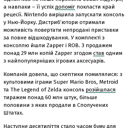
а навпаки – її успіх
допоміг
покласти край
рецесії. Nintendo вирішила запускати консоль
у Нью-Йорку. Дистриб’ютори отримали
можливість повертати непродані приставки
за повне відшкодування. У комплекті з
консоллю йшли Zapper і ROB. З продажем
понад 29 млн копій Zapper згодом
став
одним
з найпопулярніших ігрових аксесуарів.
Компанія довела, що скептики помилялися: з
культовими іграми Super Mario Bros, Metroid
та The Legend of Zelda консоль
розійшлася
тиражем понад 60 млн штук, більше
половини з яких продали в Сполучених
Штатах.
Наступне десятиліття стало
часом буму
для