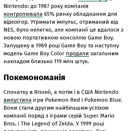
Nintendo: до 1987 року компанія
контролювала
65% ринку обладнання для
відеоігор. Утримати імпульс, отриманий від
NES, було нелегко, але компанії це вдалося з
новою портативною консоллю Game Boy.
Запущену в 1989 році Game Boy та наступну
модель Game Boy Color
продали
загальним
накладом близько 119 млн штук.
Покемономанія
Спочатку в Японії, а потім і в США Nintendo
випустила
ігри Pokemon Red і Pokemon Blue.
Вони стали другим найбільшим успіхом
компанії поряд з іграми серій Super Mario
Bros. і The Legend of Zelda. У 1999 році