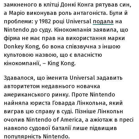
замкненого в клітці Донкі Конга рятував син,
а Маріо виконував роль антагоніста. Були й
проблеми: у 1982 році Universal
подала
на
Nintendo до суду. Кінокомпанія заявила, що
фірма не має прав на використання марки
Donkey Kong, бо вона співзвучна з іншою
культовою назвою, що є власністю
кінокомпанії, – King Kong.
Здавалося, що іменита Universal задавить
авторитетом недавнього новачка
американського ринку. Проте Nintendo
найняла юриста Говарда Лінкольна, який
виграв цю справу в суді. Пізніше Лінкольн
очолив Nintendo of America, а ажіотаж в пресі
навколо судової баталії лише підвищив
популярність Nintendo.