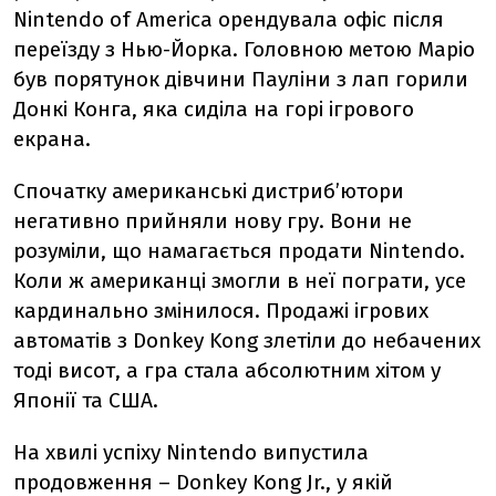
Nintendo of America орендувала офіс після
переїзду з Нью-Йорка. Головною метою Маріо
був порятунок дівчини Пауліни з лап горили
Донкі Конга, яка сиділа на горі ігрового
екрана.
Спочатку американські дистриб’ютори
негативно прийняли нову гру. Вони не
розуміли, що намагається продати Nintendo.
Коли ж американці змогли в неї пограти, усе
кардинально змінилося. Продажі ігрових
автоматів з Donkey Kong злетіли до небачених
тоді висот, а гра стала абсолютним хітом у
Японії та США.
На хвилі успіху Nintendo випустила
продовження – Donkey Kong Jr., у якій