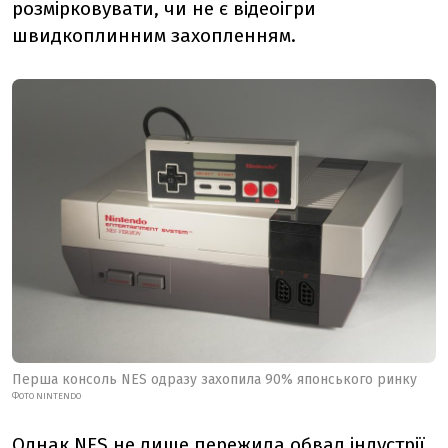
розмірковувати, чи не є відеоігри
швидкоплинним захопленням.
Перша консоль NES одразу захопила 90% японського ринку
ФОТО NINTENDO
Однак NES не лише пережила обвал індустрії,