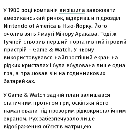
У 1980 році компанія
вирішила
завоювати
американський ринок, відкривши підрозділ
Nintendo of America в Нью-Йорку. Його
очолив зять Ямауті Мінору Аракава. Тоді ж
Гумпей створив перший портативний ігровий
пристрій – Game & Watch. У ньому
використовувався найпростіший екран на
рідких кристалах і була вбудована лише одна
гра, а працював він на годинникових
батарейках.
У Game & Watch задній план залишався
статичним протягом гри, оскільки його
намалювали під прозорим рідкокристалічним
екраном. Рух забезпечувало лише
відображення об'єктів матрицею