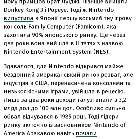
йому прийшов брат Луїджі. Пізніше вийшли
Donkey Kong 3 і Popeye. Тоді ж Nintendo
випустила
в Японії першу восьмибітну ігрову
консоль Family Computer (Famicom), яка
захопила 90% японського ринку. Ще через
два роки вона вийшла в Штатах з назвою
Nintendo Entertainment System (NES).
Здавалося, для Nintendo відкрився майже
бездонний американський ринок розваг, але
індустрія в США, перенасичена консолями та
низькоякісними іграми, увійшла в рецесію.
Лише за два роки доходи галузі
впали
з 3,2
млрд дол до 100 млн дол. Особливо сильно
обвал відчувався в 1985 році. Тоді лідери
ринку включно із засновником Nintendo of
America Аракавою навіть
почали