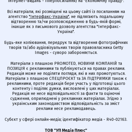
інтернет-видань - гіперпосилання) на "Економічну правду".
Всі матеріали, які розміщені на цьому сайті із посиланням на
агентство
"Інтерфакс-Україна"
, не підлягають подальшому
відтворенню та/чи розповсюдженню в будь-якій формі,
інакше як з письмового дозволу агентства "Інтерфакс-
Україна".
Будь-яке копіювання, передрук та відтворення фотографічних
творів та/або аудіовізуальних творів правовласника Getty
Images - суворо забороняється.
Матеріали з плашкою PROMOTED, НОВИНИ КОМПАНІЙ та
ПОЗИЦІЯ є рекламними та публікуються на правах реклами.
Редакція може не поділяти погляди, які в них промотуються.
Матеріали з плашкою СПЕЦПРОЄКТ та ЗА ПІДТРИМКИ також є
рекламними, проте редакція бере участь у підготовці цього
контенту і поділяє думки, висловлені у цих матеріалах.
Редакція не несе відповідальності за факти та оціночні
судження, оприлюднені у рекламних матеріалах. Згідно з
українським законодавством відповідальність за зміст
реклами несе рекламодавець.
Cубєкт у сфері онлайн-медіа; ідентифікатор медіа - R40-02163.
ТОВ "УП Медіа Плюс"