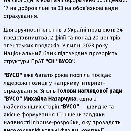
На сьогодні в компанії оформлено
50 ліцензій:
17 на добровільні та 33 на обов’язкові види
страхування
.
Для зручності клієнтів в Україні працюють
34
представництва, 2 філії та понад 20 центрів
агентських продажів
.
У липні 2023 року
Національний банк підтвердив прозорість
структури ПрАТ
"СК "ВУСО".
"ВУСО"
вже
багато років поспіль посідає
лідерські позиції у напрямку інтернет-
страхування. Зі слів
Голови наглядової ради
"ВУСО" Михайла Назарчука
, одна з
найсильніших сторін "
ВУСО"
—
швидке та
якісне формування IT-рішень завдяки
наявності inhouse-розробки, яку провадять
висококваліфіковані фахівці компанії.