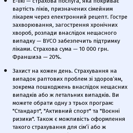
Е-liki
—
страхова послуга, яка покриває
вартість ліків, призначених сімейним
лікарем через електронний рецепт. Гостре
захворювання, загострення хронічних
хвороб, розлади внаслідок нещасного
випадку — ВУСО забезпечить підтримку
ліками. Страхова сума
—
10 000 грн.
Франшиза
—
20%.
Захист на кожен день. Страхування на
випадок раптових проблем зі здоров’ям,
зокрема пошкоджень внаслідок нещасних
випадків або ж летальних випадків. Ви
можете обрати одну з трьох програм:
"Стандарт", "Активний спорт" та "Воєнні
ризики". Також є можливість оформлення
такого страхування для сім’ї або ж