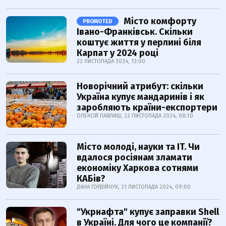
Місто комфорту
PROMOTED
Івано-Франківськ. Скільки
коштує життя у перлині біля
Карпат у 2024 році
22 ЛИСТОПАДА 2024, 13:00
Новорічний атрибут: скільки
Україна купує мандаринів і як
заробляють країни-експортери
ОЛЕКСІЙ ПАВЛИШ, 22 ЛИСТОПАДА 2024, 08:30
Місто молоді, науки та IT. Чи
вдалося росіянам зламати
економіку Харкова сотнями
КАБів?
ДАНА ГОРДІЙЧУК, 21 ЛИСТОПАДА 2024, 09:00
"Укрнафта" купує заправки Shell
в Україні. Для чого це компанії?