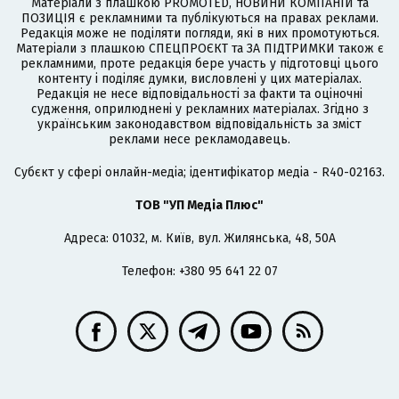
Матеріали з плашкою PROMOTED, НОВИНИ КОМПАНІЙ та
ПОЗИЦІЯ є рекламними та публікуються на правах реклами.
Редакція може не поділяти погляди, які в них промотуються.
Матеріали з плашкою СПЕЦПРОЄКТ та ЗА ПІДТРИМКИ також є
рекламними, проте редакція бере участь у підготовці цього
контенту і поділяє думки, висловлені у цих матеріалах.
Редакція не несе відповідальності за факти та оціночні
судження, оприлюднені у рекламних матеріалах. Згідно з
українським законодавством відповідальність за зміст
реклами несе рекламодавець.
Cубєкт у сфері онлайн-медіа; ідентифікатор медіа - R40-02163.
ТОВ "УП Медіа Плюс"
Адреса: 01032, м. Київ, вул. Жилянська, 48, 50А
Телефон: +380 95 641 22 07