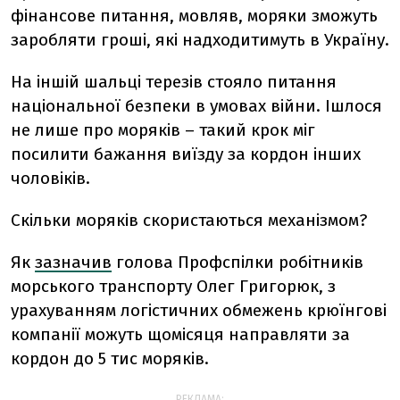
фінансове питання, мовляв, моряки зможуть
заробляти гроші, які надходитимуть в Україну.
На іншій шальці терезів стояло питання
національної безпеки в умовах війни. Ішлося
не лише про моряків – такий крок міг
посилити бажання виїзду за кордон
інших
чоловіків
.
Скільки моряків скористаються механізмом?
Як
зазначив
голова Профспілки робітників
морського транспорту Олег Григорюк, з
урахуванням логістичних обмежень крюїнгові
компанії можуть
щомісяця
направляти
за
кордон
до 5 тис моряків.
РЕКЛАМА: