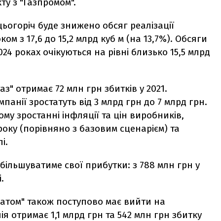
кту з
"
Газпромом
"
.
ьогоріч буде знижено обсяг реалізації
ом з 17,6 до 15,2 млрд куб м (на 13,7%). Обсяги
2024 роках очікуються на рівні близько 15,5 млрд
з" отримає 72 млн грн збитків у 2021.
панії зростатуть від 3 млрд грн до 7 млрд грн.
му зростанні інфляції та цін виробників,
оку (порівняно з базовим сценарієм) та
і.
більшуватиме свої прибутки: з 788 млн грн у
і.
оатом" також поступово має вийти на
ія отримає 1,1 млрд грн та 542 млн грн збитку