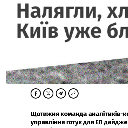
Щотижня команда аналітиків-ко
управління готує для ЕП дайджес