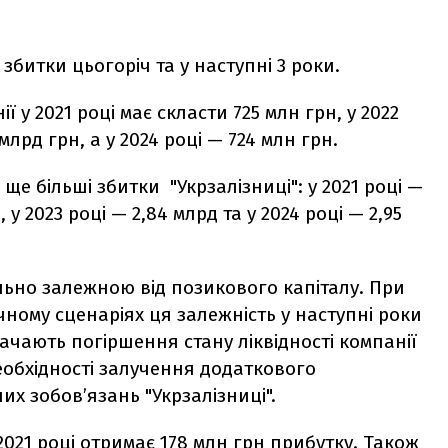
битки цьогоріч та у наступні 3 роки.
 у 2021 році має скласти 725 млн грн, у 2022
 млрд грн, а у 2024 році — 724 млн грн.
е більші збитки "Укрзалізниці": у 2021 році —
 у 2023 році — 2,84 млрд та у 2024 році — 2,95
ьно залежною від позикового капіталу. При
ичному сценаріях ця залежність у наступні роки
бачають погіршення стану ліквідності компанії
еобхідності залучення додаткового
х зобов’язань "Укрзалізниці".
2021 році отримає 178 млн грн прибутку. Також