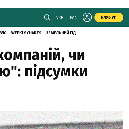
КЛУБ УП
УКР
РОС
В'Ю
WEEKLY CHARTS
ЗЕМЕЛЬНИЙ ГІД
омпаній, чи
ю": підсумки