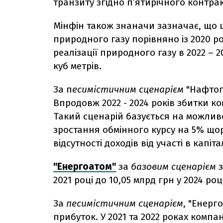
транзиту згідно п’ятирічного контра
Мінфін також знаначи зазначає, що ц
природного газу порівняно із 2020 рок
реалізації природного газу в 2022 – 
куб метрів.
За п
есимістичним сценарієм
"Нафтога
Впродовж 2022 - 2024 років збитки ком
Такий сценарій базується на можливо
зростання обмінного курсу на 5% щор
відсутності доходів від участі в капітал
"Енергоатом"
за
базовим сценарієм
з
2021 році до 10,05 млрд грн у 2024 роц
За
песимістичним сценарієм
, "Енерг
прибуток. У 2021 та 2022 роках компан