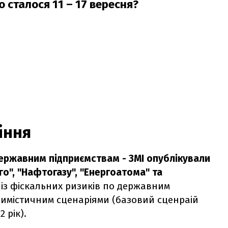
сталося 11 – 17 вересня?
іння
державним підприємствам - ЗМІ опублікували
го", "Нафтогазу", "Енергоатома" та
із фіскальних ризиків по державним
песимістичним сценаріями (базовий сценраій
 рік).