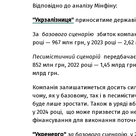
Відповідно до аналізу Мінфіну:
"Укрзалізниця"
приноситиме державі з
За
базового сценарію
збиток компанії
році — 967 млн грн, у 2023 році — 2,62
Песимістичний сценарій
передбачає щ
852 млн грн, 2022 році — 1,45 млрд грн,
млрд грн.
Компанія залишатиметься досить сил
чому, як у базовому, так і в песиміст
буде лише зростати. Також в уряді в
у 2024 році, що може призвести до н
фінансування для виконання поточни
"Укренерго"
за базового сценарію
,
у 