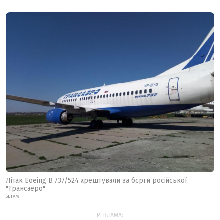
Літак Boeing B 737/524 арештували за борги російської
"Трансаеро"
SETAM
РЕКЛАМА: