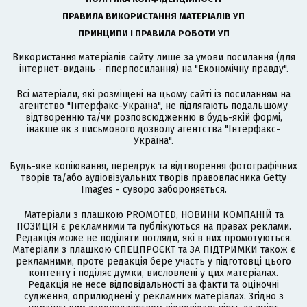
ПРАВИЛА ВИКОРИСТАННЯ МАТЕРІАЛІВ УП
ПРИНЦИПИ І ПРАВИЛА РОБОТИ УП
Використання матеріалів сайту лише за умови посилання (для
інтернет-видань - гіперпосилання) на "Економічну правду".
Всі матеріали, які розміщені на цьому сайті із посиланням на
агентство
"Інтерфакс-Україна"
, не підлягають подальшому
відтворенню та/чи розповсюдженню в будь-якій формі,
інакше як з письмового дозволу агентства "Інтерфакс-
Україна".
Будь-яке копіювання, передрук та відтворення фотографічних
творів та/або аудіовізуальних творів правовласника Getty
Images - суворо забороняється.
Матеріали з плашкою PROMOTED, НОВИНИ КОМПАНІЙ та
ПОЗИЦІЯ є рекламними та публікуються на правах реклами.
Редакція може не поділяти погляди, які в них промотуються.
Матеріали з плашкою СПЕЦПРОЄКТ та ЗА ПІДТРИМКИ також є
рекламними, проте редакція бере участь у підготовці цього
контенту і поділяє думки, висловлені у цих матеріалах.
Редакція не несе відповідальності за факти та оціночні
судження, оприлюднені у рекламних матеріалах. Згідно з