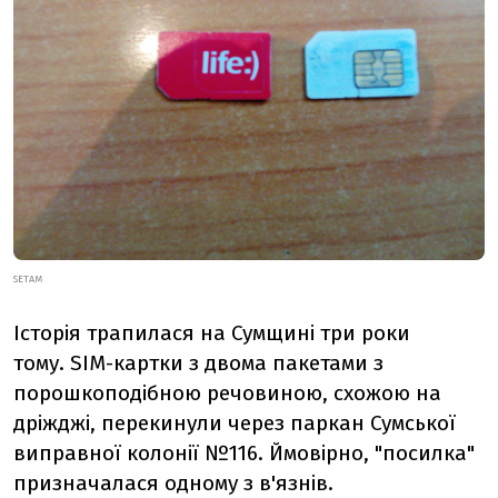
SETAM
Історія трапилася на Сумщині три роки
тому.
SIM-картки з двома пакетами з
порошкоподібною речовиною, схожою на
дріжджі, перекинули через паркан Сумської
виправної колонії №116. Ймовірно, "посилка"
призначалася одному з в'язнів.