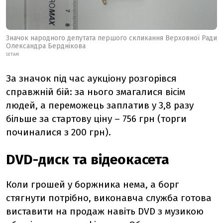
Значок народного депутата першого скликання Верховної Ради
Олександра Берднікова
SETAM
За значок під час аукціону розгорівся
справжній бій: за нього змагалися вісім
людей, а переможець заплатив у 3,8 разу
більше за стартову ціну – 756 грн (торги
починалися з 200 грн).
DVD-диск та відеокасета
Коли грошей у боржника нема, а борг
стягнути потрібно, виконавча служба готова
виставити на продаж навіть DVD з музикою