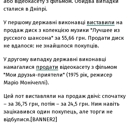
або відеокасету з фільмом.
Обидва випадки
сталися в Дніпрі.
У першому державні виконавці
виставили
на
продаж диск з колекцією музики "Лучшее из
русского шансона" за 55,66 грн. Продати диск
не вдалося: не знайшлося покупців.
У другому випадку державні виконавці
намагалися
продати
відеокасету з фільмом
"Мои друзья-приятели" (1975 рік, режисер
Маріо Монічеллі).
Цей лот виставляли на продаж двічі: спочатку
– за 36,75 грн, потім – за 24,5 грн. Ним навіть
зацікавився один покупець, але торги не
відбулися.[BANNER2]