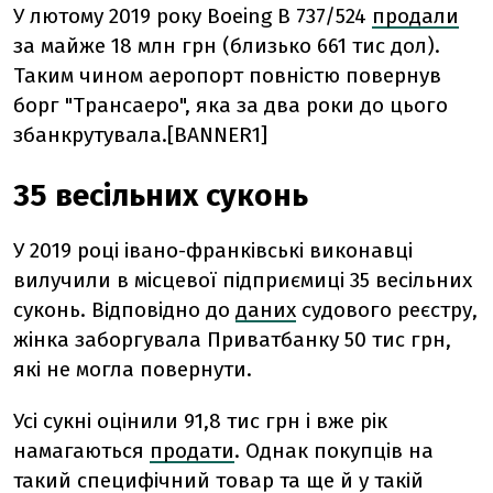
У лютому 2019 року Boeing B 737/524
продали
за майже 18 млн грн (близько 661 тис дол).
Таким чином аеропорт повністю повернув
борг "Трансаеро", яка за два роки до цього
збанкрутувала.[BANNER1]
35 весільних суконь
У 2019 році івано-франківські виконавці
вилучили в місцевої підприємиці 35 весільних
суконь. Відповідно до
даних
судового реєстру,
жінка заборгувала Приватбанку 50 тис грн,
які не могла повернути.
Усі сукні оцінили 91,8 тис грн і вже рік
намагаються
продати
.
Однак покупців на
такий специфічний товар та ще й у такій