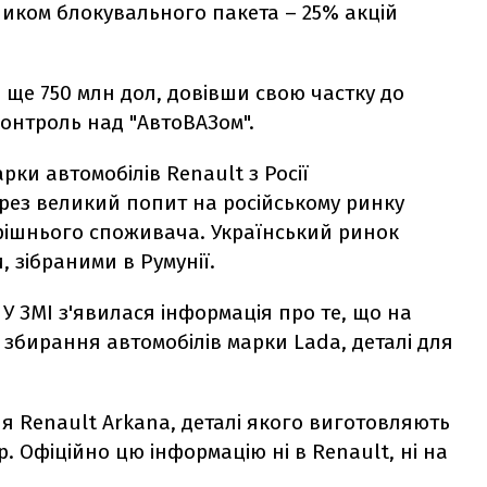
сником блокувального пакета – 25% акцій
а ще 750 млн дол, довівши свою частку до
контроль над "АвтоВАЗом".
рки автомобілів Renault з Росії
ерез великий попит на російському ринку
рішнього споживача. Український ринок
 зібраними в Румунії.
. У ЗМІ з'явилася інформація про те, що на
збирання автомобілів марки Lada, деталі для
ля Renault Arkana, деталі якого виготовляють
. Офіційно цю інформацію ні в Renault, ні на