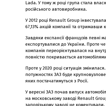
Lada. У тому ж році група стала вла
російського автовиробника.
У 2012 році Renault Group інвестувал
67,13% акцій компанії та отримавши 
Завдяки експансії французів певні ма
експортувалися до України. Проте ч
компанія переорієнтувалася на внут
повністю покривається автомобілями,
Проте у 2020 році ситуація змінилася
потужностях ЗАЗ буде крупновузлове 
яких постачатимуться з Росії.
У вересні ЗАЗ почав випуск автомобі
на московському заводі Renault Group
запорізькому заводі не коментували.