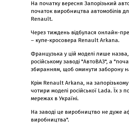
На початку вересня Запорізький авт
початок виробництва автомобілів для
Renault.
Через тиждень відбулася онлайн-през
– купе-кросовера Renault Arkana.
Французька у цій моделі лише назва
російському заводі "АвтоВАЗ", а "по
збиранням, щоб оминути заборону на 
Крім Renault Arkana, на запорізько
чотири моделі російської Lada. Їх з 
мережах в Україні.
На заводі це виробництво не дуже а
виробництва".