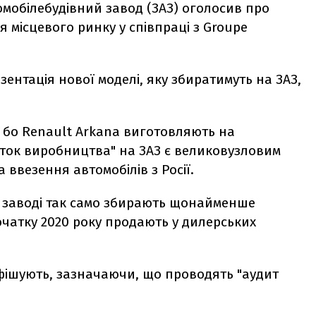
омобілебудівний завод (ЗАЗ) оголосив про
 місцевого ринку у співпраці з Groupe
ентація нової моделі, яку збиратимуть на ЗАЗ,
, бо Renault Arkana виготовляють на
чаток виробництва" на ЗАЗ є великовузловим
ввезення автомобілів з Росії.
му заводі так само збирають щонайменше
початку 2020 року продають у дилерських
фішують, зазначаючи, що проводять "аудит