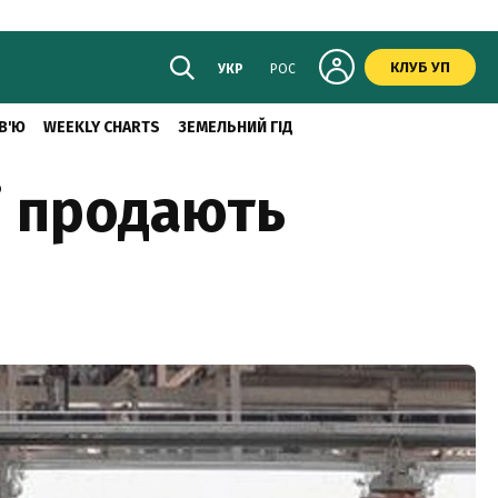
КЛУБ УП
УКР
РОС
В'Ю
WEEKLY CHARTS
ЗЕМЕЛЬНИЙ ГІД
ні продають