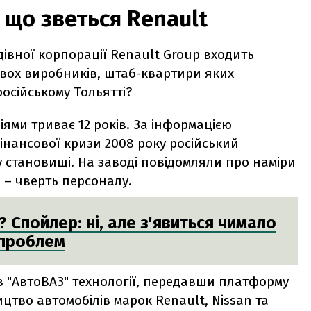
 що зветься Renault
івної корпорації Renault Group входить
двох виробників, штаб-квартири яких
російському Тольятті?
ями триває 12 років. За інформацією
фінансової кризи 2008 року російський
 становищі. На заводі повідомляли про наміри
в – чверть персоналу.
 Спойлер: ні, але з'явиться чимало
проблем
в "АвтоВАЗ" технології, передавши платформу
цтво автомобілів марок Renault, Nissan та