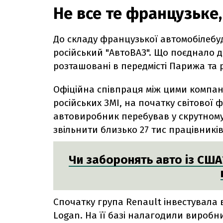
Не все те французьке,
До складу французької автомобілебуд
російський "АвтоВАЗ". Що поєднало 
розташовані в передмісті Парижа та 
Офіційна співпраця між цими компані
російських ЗМІ, на початку світової 
автовиробник перебував у скрутному
звільнити близько 27 тис працівникі
Чи заборонять авто із США?
Спочатку група Renault інвестувала 
Logan. На її базі налагодили виробни