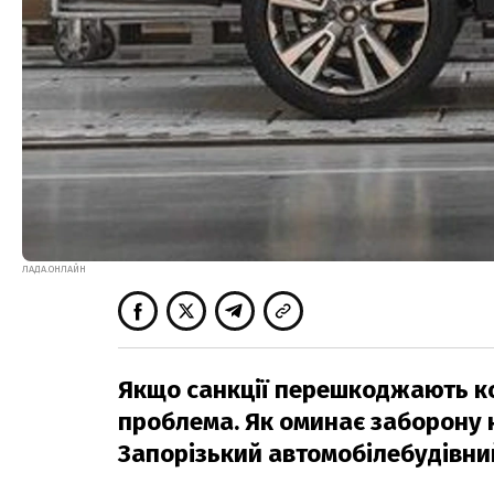
ЛАДА.ОНЛАЙН
Якщо санкції перешкоджають коме
проблема. Як оминає заборону н
Запорізький автомобілебудівний