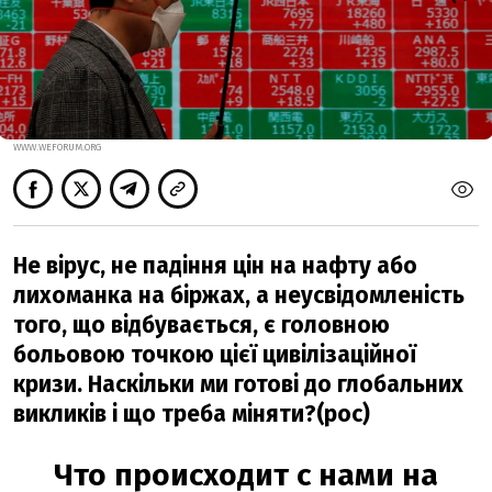
WWW.WEFORUM.ORG
Не вірус, не падіння цін на нафту або
лихоманка на біржах, а неусвідомленість
того, що відбувається, є головною
больовою точкою цієї цивілізаційної
кризи. Наскільки ми готові до глобальних
викликів і що треба міняти?(рос)
Что происходит с нами на