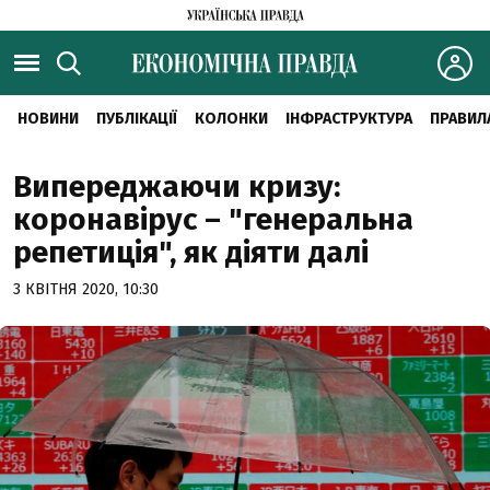
НОВИНИ
ПУБЛІКАЦІЇ
КОЛОНКИ
ІНФРАСТРУКТУРА
ПРАВИЛ
Випереджаючи кризу:
коронавірус – "генеральна
репетиція", як діяти далі
3 КВІТНЯ 2020, 10:30