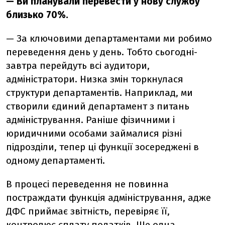
— Ви планували перевести у нову службу
близько 70%.
— За ключовими департаментами ми робимо
переведення день у день. Тобто сьогодні-
завтра перейдуть всі аудитори,
адміністратори. Низка змін торкнулася
структури департаментів. Наприклад, ми
створили єдиний департамент з питань
адміністрування. Раніше фізичними і
юридичними особами займалися різні
підрозділи, тепер ці функції зосереджені в
одному департаменті.
В процесі переведення не повинна
постраждати функція адміністрування, адже
ДФС приймає звітність, перевіряє її,
контролює сплату податків. Ще одна