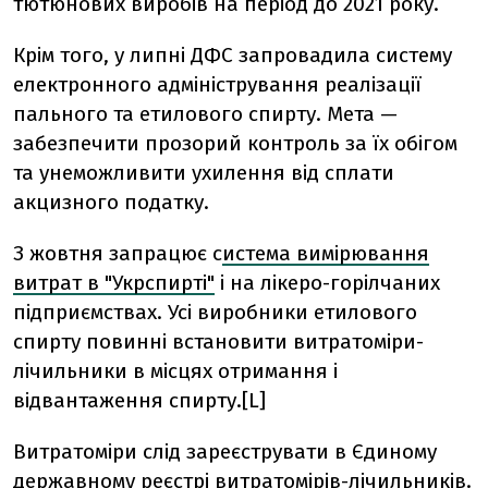
тютюнових виробів на період до 2021 року.
Крім того, у липні ДФС запровадила систему
електронного адміністрування реалізації
пального та етилового спирту. Мета —
забезпечити прозорий контроль за їх обігом
та унеможливити ухилення від сплати
акцизного податку.
З жовтня запрацює с
истема вимірювання
витрат в "Укрспирті"
і на лікеро-горілчаних
підприємствах. Усі виробники етилового
спирту повинні встановити витратоміри-
лічильники в місцях отримання і
відвантаження спирту.[L]
Витратоміри слід зареєструвати в Єдиному
державному реєстрі витратомірів-лічильників.