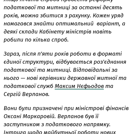
податкової та митниці за останні десять
років, можна збитися з рахунку. Кожен уряд
намагався знайти оптимальний варіант, а
деякі склади Кабінету міністрів навіть
робили по кілька спроб.
Зараз, після п'яти років роботи в форматі
єдиної структури, відбувається роз'єднання
податкової та митниці. Відповідальні за
нього — нові керівники державної митної та
податкової служб
Максим Нєфьодов
та
Сергій Верланов.
Вони були призначені при міністрові фінансів
Оксані Маркаровій. Верланов був її
заступником з податкового напрямку.
Інтрига щодо майбутньої роботи нових