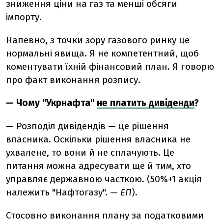
зниження ціни на газ та менші обсяги
імпорту.
Напевно, з точки зору газового ринку це
нормальні явища. Я не компетентний, щоб
коментувати їхній фінансовий план. Я говорю
про факт виконання розпису.
— Чому "Укрнафта"
не платить дивіденди
?
— Розподіл дивідендів — це рішення
власника. Оскільки рішення власника не
ухвалене, то вони й не сплачують. Це
питання можна адресувати ще й тим, хто
управляє державною часткою. (50%+1 акція
належить "Нафтогазу". —
ЕП
).
Стосовно виконання плану за податковими