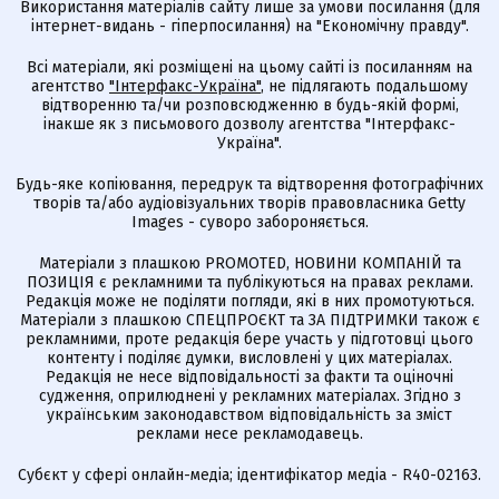
Використання матеріалів сайту лише за умови посилання (для
інтернет-видань - гіперпосилання) на "Економічну правду".
Всі матеріали, які розміщені на цьому сайті із посиланням на
агентство
"Інтерфакс-Україна"
, не підлягають подальшому
відтворенню та/чи розповсюдженню в будь-якій формі,
інакше як з письмового дозволу агентства "Інтерфакс-
Україна".
Будь-яке копіювання, передрук та відтворення фотографічних
творів та/або аудіовізуальних творів правовласника Getty
Images - суворо забороняється.
Матеріали з плашкою PROMOTED, НОВИНИ КОМПАНІЙ та
ПОЗИЦІЯ є рекламними та публікуються на правах реклами.
Редакція може не поділяти погляди, які в них промотуються.
Матеріали з плашкою СПЕЦПРОЄКТ та ЗА ПІДТРИМКИ також є
рекламними, проте редакція бере участь у підготовці цього
контенту і поділяє думки, висловлені у цих матеріалах.
Редакція не несе відповідальності за факти та оціночні
судження, оприлюднені у рекламних матеріалах. Згідно з
українським законодавством відповідальність за зміст
реклами несе рекламодавець.
Cубєкт у сфері онлайн-медіа; ідентифікатор медіа - R40-02163.