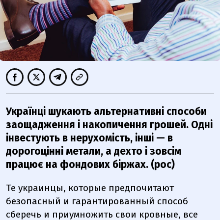
Українці шукають альтернативні способи
заощадження і накопичення грошей. Одні
інвестують в нерухомість, інші — в
дорогоцінні метали, а дехто і зовсім
працює на фондових біржах. (рос)
Те украинцы, которые предпочитают
безопасный и гарантированный способ
сберечь и приумножить свои кровные, все