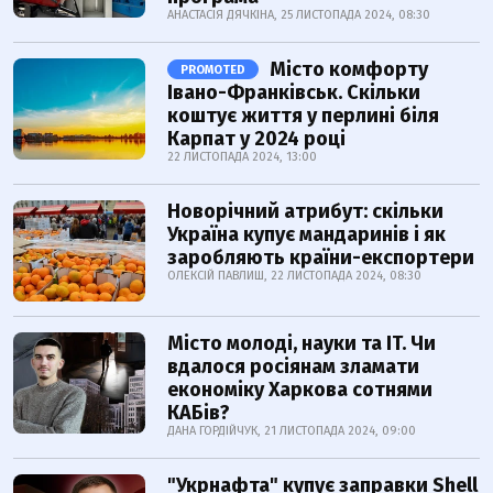
АНАСТАСІЯ ДЯЧКІНА, 25 ЛИСТОПАДА 2024, 08:30
Місто комфорту
PROMOTED
Івано-Франківськ. Скільки
коштує життя у перлині біля
Карпат у 2024 році
22 ЛИСТОПАДА 2024, 13:00
Новорічний атрибут: скільки
Україна купує мандаринів і як
заробляють країни-експортери
ОЛЕКСІЙ ПАВЛИШ, 22 ЛИСТОПАДА 2024, 08:30
Місто молоді, науки та IT. Чи
вдалося росіянам зламати
економіку Харкова сотнями
КАБів?
ДАНА ГОРДІЙЧУК, 21 ЛИСТОПАДА 2024, 09:00
"Укрнафта" купує заправки Shell