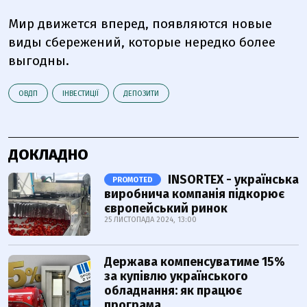
Мир движется вперед, появляются новые
виды сбережений, которые нередко более
выгодны.
ОВДП
ІНВЕСТИЦІЇ
ДЕПОЗИТИ
ДОКЛАДНО
INSORTEX - українська
PROMOTED
виробнича компанія підкорює
європейський ринок
25 ЛИСТОПАДА 2024, 13:00
Держава компенсуватиме 15%
за купівлю українського
обладнання: як працює
програма