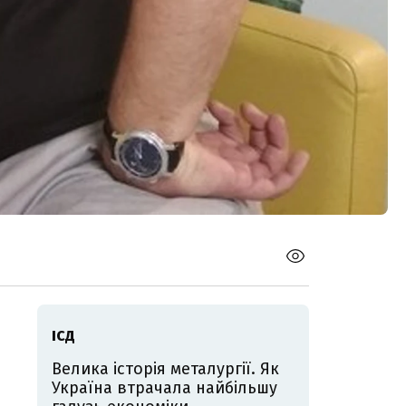
ІСД
Велика історія металургії. Як
Україна втрачала найбільшу