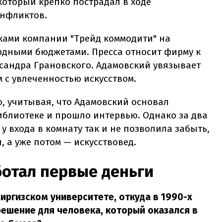
оторый крепко пострадал в ходе
нфликтов.
тками компании "Трейд коммодити" на
рдными бюджетами. Пресса относит фирму к
ксандра Грановского. Адамовский увязывает
 с увлеченностью искусством.
, учитывая, что Адамовский основал
библиотеке и прошло интервью. Однако за два
у входа в комнату так и не позволила забыть,
, а уже потом — искусствовед.
ботал первые деньги
иргизском университете, откуда в 1990-х
решение для человека, который оказался в