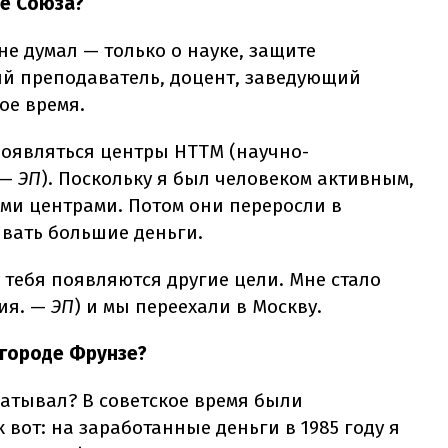
е Союза?
не думал — только о науке, защите
й преподаватель, доцент, заведующий
ое время.
появляться центры НТТМ (научно-
 —
ЭП
). Поскольку я был человеком активным,
ими центрами. Потом они переросли в
вать большие деньги.
у тебя появляются другие цели. Мне стало
зия. —
ЭП
) и мы переехали в Москву.
 городе Фрунзе?
батывал? В советское время были
 вот: на заработанные деньги в 1985 году я