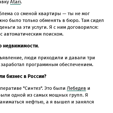
авку
Atari
.
блема со сменой квартиры — ты не мог
жно было только обменять в бюро. Там сидел
еньги за эти услуги. Я с ним договорился:
 с автоматическим поиском.
о недвижимости.
бъявление, люди приходили и давали три
я заработал программным обеспечением.
ли бизнес в России?
оперативе "Синтез". Это были
Лебедев
и
 были одной из самых мощных групп. Я
заниматься нефтью, а я вышел и занялся