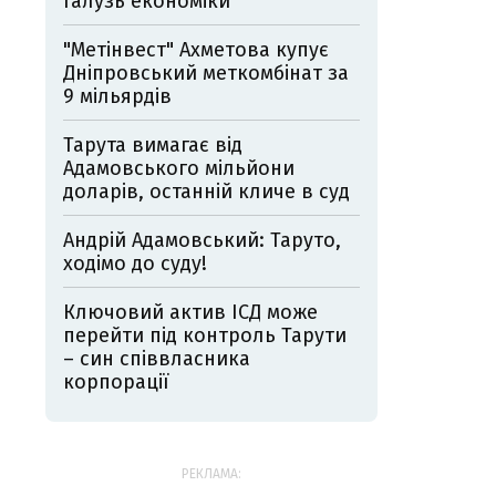
галузь економіки
"Метінвест" Ахметова купує
Дніпровський меткомбінат за
9 мільярдів
Тарута вимагає від
Адамовського мільйони
доларів, останній кличе в суд
Андрій Адамовський: Таруто,
ходімо до суду!
Ключовий актив ІСД може
перейти під контроль Тарути
– син співвласника
корпорації
РЕКЛАМА: