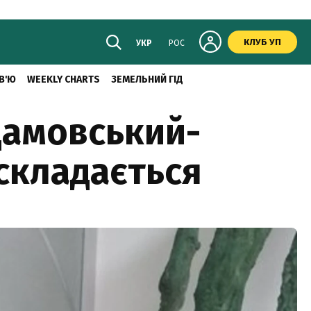
КЛУБ УП
УКР
РОС
В'Ю
WEEKLY CHARTS
ЗЕМЕЛЬНИЙ ГІД
дамовський-
складається