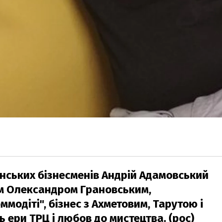
їнських бізнесменів Андрій Адамовський
ом Олександром Грановським,
модіті", бізнес з Ахметовим, Тарутою і
ць ери ТРЦ і любов до мистецтва. (рос)