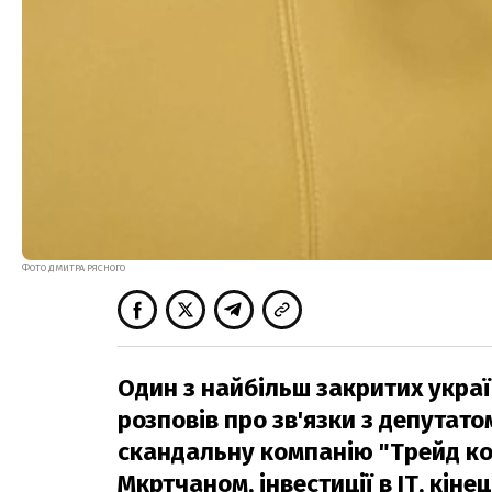
ФОТО ДМИТРА РЯСНОГО
Один з найбільш закритих укра
розповів про зв'язки з депутат
скандальну компанію "Трейд ком
Мкртчаном, інвестиції в ІТ, кіне