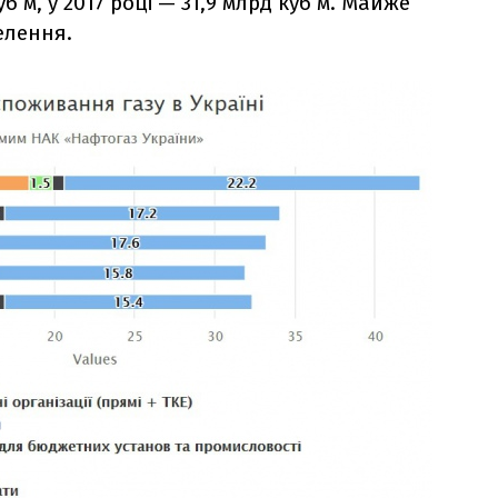
б м, у 2017 році — 31,9 млрд куб м. Майже
елення.