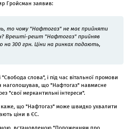
ир Гройсман заявив:
ють, то чому "Нафтогаз" не має прийняти
ін? Врешті-решт "Нафтогаз" прийняв
о на 300 грн. Ціни на ринках падають,
і "Свобода слова", і під час вітальної промови
н наголошував, що "Нафтогаз" навмисне
рез "свої меркантильні інтереси".
ли каже, що "Нафтогаз" може швидко ухвалити
ють ціни в ЄС.
ціною, встановленою
"Положенням про