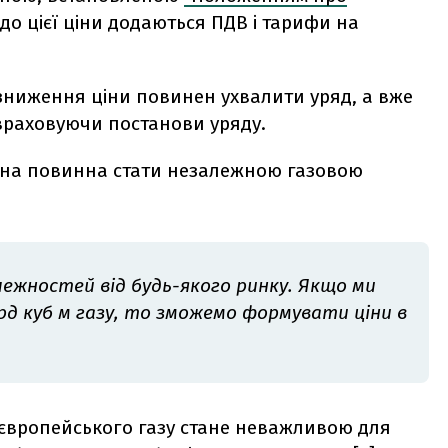
 до цієї ціни додаються ПДВ і тарифи на
зниження ціни повинен ухвалити уряд, а вже
 враховуючи постанови уряду.
аїна повинна стати незалежною газовою
лежностей від будь-якого ринку. Якщо ми
лрд куб м газу, то зможемо формувати ціни в
на європейського газу стане неважливою для