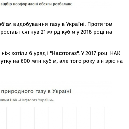
б'єм видобування газу в Україні. Протягом
остав і сягнув 21 млрд куб м у 2018 році на
іж хотіли б уряд і "Нафтогаз". У 2017 році НАК
тку на 600 млн куб м, але того року він зріс на