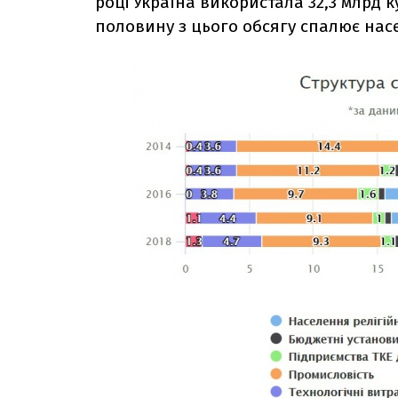
році Україна використала 32,3 млрд ку
половину з цього обсягу спалює нас