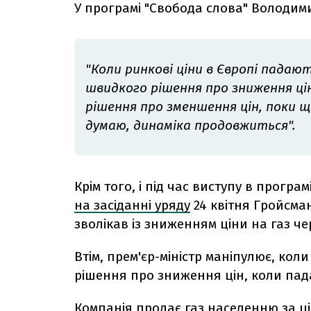
У програмі "Свобода слова" Володим
"Коли ринкові ціни в Європі пада
швидкого рішення про зниження ц
рішення про зменшення цін, поки щ
думаю, динаміка продовжиться".
Крім того, і під час виступу в програм
на засіданні уряду
24 квітня Гройсма
зволікав із зниженням ціни на газ че
Втім, прем'єр-міністр маніпулює, ко
рішення про зниження цін, коли пада
Компанія продає газ населенню за 